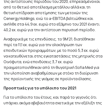
της αντίστοιχης περιόδου του 2020, επηρεασμένα και
από το θετικό αποτέλεσμα μετάλλου αλλά
και τη
θετική επίδραση αποτίμησης των μετοχών της
Cenergy Holdings, ενώ το a-EBITDA βελτιώθηκε και
ανήλθε στα 44,9 εκ. ευρώ στο εξάμηνο του 2021 έναντι
40,2 εκ. ευρώ για την αντίστοιχη περυσινή περίοδο.
Αναφορικά με τις επενδύσεις,
το 9Μ’21, διατέθηκαν
περί τα 11,1 εκ. ευρώ για την ολοκλήρωση των
επενδυτικών προγραμμάτων, με το ποσό 5,3 εκ. ευρώ
να κατευθύνεται στης εγκαταστάσεις της μητρικής στα
Οινόφυτα, ενώ επενδύσεις 3,7 εκ. ευρώ
πραγματοποιήθηκαν από τη θυγατρική Sofia Med για
την υλοποίηση αναβαθμίσεων με στόχο τη διεύρυνση
της προϊοντικής της γκάμας σε προϊόντα έλασης.
Προοπτι
κ
έ
ς για το υπόλοιπο του 2021
Για το υπόλοιπο του έτους, και παρά το γεγονός ότι
υπάρχει ακόμα αβεβαιότητα σχετικά με την εξέλιξη της