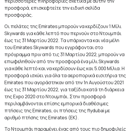
περισσότερες πληροφορίες σχετικά με αυτήν την
προσφορά, επισκεφτείτε την
ειδική σελίδα
προσφοράς
.
Οι πελάτες της Emirates μπορούν να κερδίζουν 1 Μίλι
Skywards για κάθε
λεπτό που περνούν στο Ντουμπάι
έως τις 31 Μαρτίου 2022. Τα υπάρχοντα και νέα μέλη
του Emirates Skywards που εγγράφονται στο
πρόγραμμα πριν από τις 31 Μαρτίου 2022, μπορούν να
επωφεληθούν από την προσφορά
ένα μίλι Skywards
για κάθε λεπτό
και να κερδίσουν έως και 5.000 Μίλια. Η
προσφορά ισχύει για όλα τα αεροπορικά εισιτήρια της
Emirates που αγοράστηκαν από την 1η Αυγούστου 2021
έως τις 31 Μαρτίου 2022, για ταξίδια κατά τη διάρκεια
της Expo 2020 στο Ντουμπάι. Στην προσφορά
περιλαμβάνονται επίσης εμπορικά διαθέσιμες
πτήσεις της Emirates, οι πτήσεις της flydubai με
αριθμό πτήσης της Emirates (EK).
Το Ντουμπάι παραμένει ένας από τους πιο δημοφιλείς