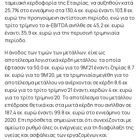
ταμειακή κερδοφορία της Εταιρίας, να αυξηθούν κατά
25,7% στο εννεάμηνο στα 130,4 εκ. ευρώ έναντι 103,8 εκ.
ευρώ την προηγούμενη αντίστοιχη περίοδο, ενώ για το
τρίτο τρίμηνο το a-EBITDA ανήλθε σε 45,2 εκ. ευρώ
έναντι 35,9 εκ. ευρώ για την περυσινή τριμηνιαία
περίοδο.
Η άνοδος των τιμών των μετάλλων, είχε ως
αποτέλεσμα λογιστικά κέρδη μετάλλου, τα οποία
έφτασαν τα 50,0 εκ. ευρώ για το 9Μ’21 έναντι ζημίας 8,7
εκ. ευρώ για το 9Μ’20, με τα τριμηνιαία μεγέθη για το
αποτέλεσμα μετάλλου να ανέρχονται σε κέρδη 8,6 εκ
ευρώ για το τρίτο τρίμηνο’21 έναντι κερδών 4 εκ. ευρώ
για το τρίτο τρίμηνο’20. Το αποτέλεσμα του μετάλλου
επέδρασε θετικά και στα μικτά κέρδη που ανήλθαν σε
187,4 εκ. ευρώ έναντι 99,8 εκ. ευρώ στο εννεάμηνο του
2020. Επιπρόσθετα, σημειώνεται ότι συνεχίζονται με
αμείωτο ρυθμό όλες οι ενέργειες για τη διαφύλαξη της
υγείας και ασφάλειας των εργαζομένων και