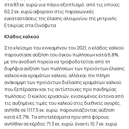
στα 83 εκ. ευρώ για πάγιο εξοπλισμό, από τις οποίες
62,2 εκ. ευρώ αφορούν στις παραγωγικές
εγκαταστάσεις της έλασης αλουμινίου της μητρικής
Εταιρίας στα Οινόφυτα.
Κ
λάδος
χ
α
λ
κ
ού
Στο κλείσιμο του εννεαμήνου του 2021, ο κλάδος χαλκού
παρουσίασε αύξηση του όγκου πωλήσεων κατά 6,8%,
με την ανοδική πορεία να τροφοδοτείται από τη
διψήφια αύξηση των πωλήσεων των προϊόντων έλασης
χαλκού και κραμάτων χαλκού, αλλά και την πλήρη
ανάκαμψη των προϊόντων διέλασης κραμάτων χαλκού
που ξεπέρασαν και τις αντίστοιχες προ πανδημίας
πωλήσεις. Ο κύκλος εργασιών, ενισχυμένος έντονα από
τις αυξημένες τιμές του χαλκού στις διεθνείς αγορές,
ανήλθε σε 1.117,5 εκ. ευρώ, παρουσιάζοντας αύξηση
κατά 43,7%. Τα αποτελέσματα πριν από φόρους
ανήλθαν σε κέρδος 71,3 εκ. ευρώ, έναντι 10,7 εκ. ευρώ