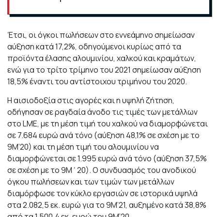
Έτσι, οι όγκοι πωλήσεων στο εννεάμηνο σημείωσαν
αύξηση κατά 17,2%, οδηγούμενοι κυρίως από τα
προϊόντα έλασης αλουμινίου, χαλκού και κραμάτων,
ενώ για το τρίτο τρίμηνο του 2021 σημείωσαν αύξηση
18,5% έναντι του αντίστοιχου τριμήνου του 2020.
Η αισιοδοξία στις αγορές και η υψηλή ζήτηση,
οδήγησαν σε ραγδαία άνοδο τις τιμές των μετάλλων
στο LME, με τη μέση τιμή του χαλκού να διαμορφώνεται
σε 7.684 ευρώ ανά τόνο (αύξηση 48,1% σε σχέση με το
9Μ’20) και τη μέση τιμή του αλουμινίου να
διαμορφώνεται σε 1.995 ευρώ ανά τόνο (αύξηση 37,5%
σε σχέση με το 9Μ΄20). Ο συνδυασμός του ανοδικού
όγκου πωλήσεων και των τιμών των μετάλλων
διαμόρφωσε τον κύκλο εργασιών σε ιστορικά υψηλά
στα 2.082,5 εκ. ευρώ για το 9Μ’21, αυξημένο κατά 38,8%
από τα 1.500,4 εκ. ευρώ του 9Μ’20.