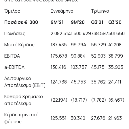
Όμιλος
Εννεάμηνο
Τρίμηνο
Ποσά
σε €’ 000
9Μ’21
9Μ’20
Q3’21
Q3’20
Πωλήσεις
2.082.514
1.500.429
738.597
501.660
Μικ
τ
ό Κέρδος
187.435
99.794
56.729
41.208
EBIT
D
A
175.678
90.884
52.903
38.799
a-EBIT
D
A
130.416
103.757
45.175
35.905
Λει
τ
ου
ρ
γι
κ
ό
124.738
45.753
35.762
24.411
Aποτ
έ
λεσμα (ΕΒΙ
Τ
)
Κ
αθαρό X
ρ
ημα/
κ
ο
(22.194)
(18.717)
(7.782)
(6.467)
αποτ
έ
λεσμα
Κέρδη πριν από
125.551
30.340
27.676
21.463
φόρους