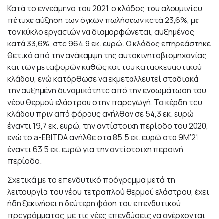
Κατά το εννεάμηνο του 2021, ο κλάδος του αλουμινίου
πέτυχε αύξηση των όγκων πωλήσεων κατά 23,6%, με
τον κύκλο εργασιών να διαμορφώνεται, αυξημένος
κατά 33,6%, στα 964,9 εκ. ευρώ. Ο κλάδος επηρεάστηκε
θετικά από την ανάκαμψη της αυτοκινητοβιομηχανίας
και των μεταφορών καθώς και του κατασκευαστικού
κλάδου, ενώ κατόρθωσε
να εκμεταλλευτεί σταδιακά
την αυξημένη δυναμικότητα από την ενσωμάτωση του
νέου θερμού ελάστρου στην παραγωγή. Τα κέρδη του
κλάδου πριν από φόρους ανήλθαν σε 54,3 εκ. ευρώ
έναντι 19,7 εκ. ευρώ, την αντίστοιχη περίοδο του 2020,
ενώ το a-EBITDA ανήλθε στα 85,5 εκ. ευρώ στο 9Μ’21
έναντι 63,5 εκ. ευρώ για την αντίστοιχη περσινή
περίοδο.
Σχετικά με το επενδυτικό πρόγραμμα μετά τη
λειτουργία του νέου τετραπλού θερμού ελάστρου, έχει
ήδη ξεκινήσει η δεύτερη φάση του επενδυτικού
προγράμματος, με τις νέες επενδύσεις να ανέρχονται