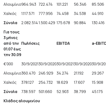
Aλουμίνιο
964.943
722.474
101.221
56.346
85.506
Χαλκός
1.117.571
777.956
74.458
34.538
44.910
Σύνολα
2.082.514
1.500.429
175.678
90.884
130.416
Για τους
3 μήνες
από την
Πωλήσεις
EBITDA
a-EBIT
01.07 έως
την 30.09
€’000
30/9/2021
30/9/2020
30/9/2021
30/9/2020
30/9/20
Aλουμίνιο
360.470
246.929
34.274
21.192
29.267
Χαλκός
378.127
254.732
18.629
17.607
15.908
Σύνολα
738.597
501.660
52.903
38.799
45.175
Κ
λάδος
α
λουμινίου