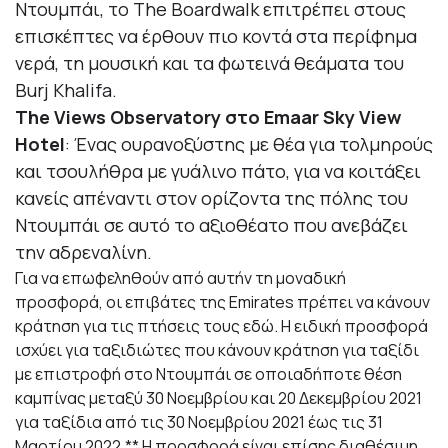
Ντουμπάι, το The Boardwalk επιτρέπει στους
επισκέπτες να έρθουν πιο κοντά στα περίφημα
νερά, τη μουσική και τα φωτεινά θεάματα του
Burj Khalifa.
The Views Observatory στο Emaar Sky View
Hotel
: Ένας ουρανοξύστης με θέα για τολμηρούς
και τσουλήθρα με γυάλινο πάτο, για να κοιτάξει
κανείς απέναντι στον ορίζοντα της πόλης του
Ντουμπάι σε αυτό το αξιοθέατο που ανεβάζει
την αδρεναλίνη.
Για να επωφεληθούν από αυτήν τη μοναδική
προσφορά, οι επιβάτες της Emirates πρέπει να κάνουν
κράτηση για τις πτήσεις τους
εδώ
. Η ειδική προσφορά
ισχύει για ταξιδιώτες που κάνουν κράτηση για ταξίδι
με επιστροφή στο Ντουμπάι σε οποιαδήποτε θέση
καμπίνας μεταξύ 30 Νοεμβρίου και 20 Δεκεμβρίου 2021
για ταξίδια από τις 30
Νοεμβρίου 2021 έως τις 31
Μαρτίου 2022.** Η προσφορά είναι επίσης διαθέσιμη