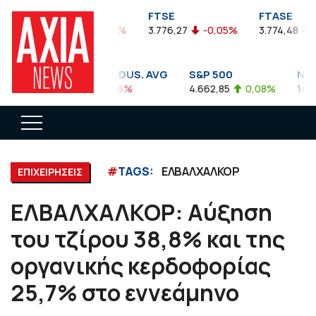
FTSEA
FTSE
FTASE
899,47
-0,04%
3.776,27
-0,05%
3.774,48
-0,
DOW JONES INDUS. AVG
S&P 500
NASD
35.911,81
-0,56%
4.662,85
0,08%
14.893
#
TAGS:
ΕΛΒΑΛΧΑΛΚΟΡ
ΕΠΙΧΕΙΡΗΣΕΙΣ
ΕΛΒΑΛΧΑΛΚΟΡ: Αύξηση
του τζίρου 38,8% και της
οργανικής κερδοφορίας
25,7% στο εννεάμηνο