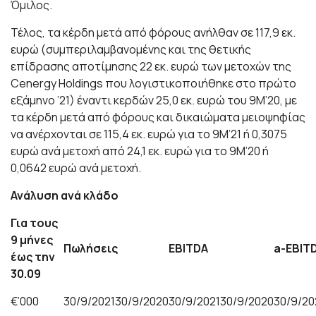
Όμιλος.
Τέλος, τα κέρδη μετά από φόρους ανήλθαν σε 117,9 εκ.
ευρώ (συμπεριλαμβανομένης και της θετικής
επίδρασης αποτίμησης 22 εκ. ευρώ των μετοχών της
Cenergy Holdings που λογιστικοποιήθηκε στο πρώτο
εξάμηνο ’21) έναντι κερδών 25,0 εκ. ευρώ του 9Μ’20, με
τα κέρδη μετά από φόρους και δικαιώματα μειοψηφίας
να ανέρχονται σε 115,4 εκ. ευρώ για το 9Μ’21 ή 0,3075
ευρώ ανά μετοχή από 24,1 εκ. ευρώ για το 9Μ’20 ή
0,0642 ευρώ ανά μετοχή.
Α
ν
ά
λυση α
ν
ά
κ
λάδο
Για τους
9 μήνες
Πωλήσεις
EBITDA
a-EBIT
έως την
30.09
€’000
30/9/2021
30/9/2020
30/9/2021
30/9/2020
30/9/20