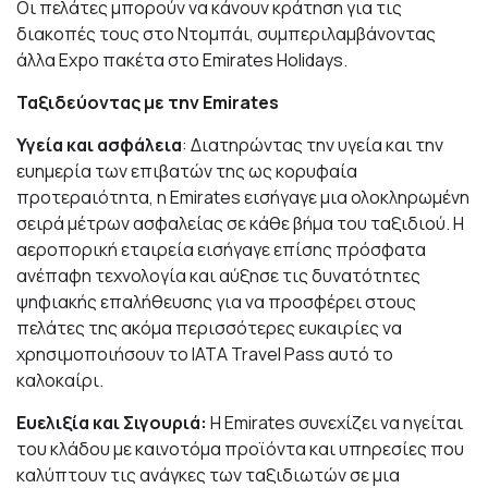
Οι πελάτες μπορούν να κάνουν κράτηση για τις
διακοπές τους στο Ντομπάι, συμπεριλαμβάνοντας
άλλα Expo πακέτα στο
Emirates Holidays
.
Ταξιδεύοντας με την Emirates
Υγεία και ασφάλεια
: Διατηρώντας την υγεία και την
ευημερία των επιβατών της ως κορυφαία
προτεραιότητα, η Emirates εισήγαγε μια
ολοκληρωμένη
σειρά μέτρων ασφαλείας
σε κάθε βήμα του ταξιδιού. Η
αεροπορική εταιρεία εισήγαγε επίσης πρόσφατα
ανέπαφη τεχνολογία
και αύξησε τις δυνατότητες
ψηφιακής επαλήθευσης για να προσφέρει στους
πελάτες της ακόμα περισσότερες ευκαιρίες να
χρησιμοποιήσουν το
IATA Travel Pass
αυτό το
καλοκαίρι.
Ευελιξία και Σιγουριά:
Η Emirates συνεχίζει να ηγείται
του κλάδου με καινοτόμα προϊόντα και υπηρεσίες που
καλύπτουν τις ανάγκες των ταξιδιωτών σε μια