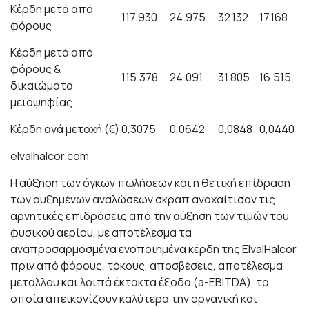
Κέρδη μετά από
117.930
24.975
32.132
17.168
φόρους
Κέρδη μετά από
φόρους &
115.378
24.091
31.805
16.515
δι
κ
αιώματα
μειο
ψ
ηφίας
Κέρδη
αν
ά με
το
χή (€)
0,3075
0,0642
0,0848
0,0440
elvalhal
c
o
r
.
c
om
Η αύξηση των όγκων πωλήσεων και η θετική επίδραση
των αυξημένων αναλώσεων σκραπ αναχαίτισαν τις
αρνητικές επιδράσεις από την αύξηση των τιμών του
φυσικού αερίου, με αποτέλεσμα τα
αναπροσαρμοσμένα ενοποιημένα κέρδη της ElvalHalcor
πριν από φόρους, τόκους, αποσβέσεις, αποτέλεσμα
μετάλλου και λοιπά έκτακτα έξοδα (a-EBITDA), τα
οποία απεικονίζουν καλύτερα την οργανική και