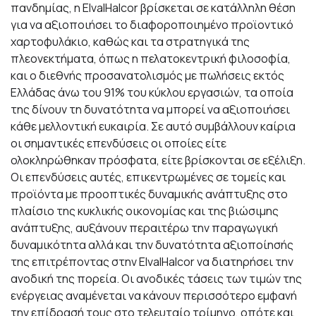
πανδημίας, η ElvalHalcor βρίσκεται σε κατάλληλη θέση
για να αξιοποιήσει το διαφοροποιημένο προϊοντικό
χαρτοφυλάκιο, καθώς και τα στρατηγικά της
πλεονεκτήματα, όπως η πελατοκεντρική φιλοσοφία,
και ο διεθνής προσανατολισμός με πωλήσεις εκτός
Ελλάδας άνω του 91% του κύκλου εργασιών, τα οποία
της δίνουν τη δυνατότητα να μπορεί να αξιοποιήσει
κάθε μελλοντική ευκαιρία. Σε αυτό συμβάλλουν καίρια
οι σημαντικές επενδύσεις οι οποίες είτε
ολοκληρώθηκαν πρόσφατα, είτε βρίσκονται σε εξέλιξη.
Οι επενδύσεις αυτές, επικεντρωμένες σε τομείς και
προϊόντα με προοπτικές δυναμικής ανάπτυξης στο
πλαίσιο της κυκλικής οικονομίας και της βιώσιμης
ανάπτυξης, αυξάνουν περαιτέρω την παραγωγική
δυναμικότητα αλλά και την δυνατότητα αξιοποίησής
της επιτρέποντας
στην ElvalHalcor να διατηρήσει την
ανοδική της πορεία. Οι ανοδικές τάσεις των τιμών της
ενέργειας αναμένεται να κάνουν περισσότερο εμφανή
την επίδρασή τους στο τελευταίο τρίμηνο, οπότε και