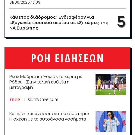
01/06/2026, 13:09
Κάθετος διάδρομος: Ενδιαφέρον για
εξαγωγές φυσικού αερίου σε έξι χώρες της
ΝΑ Ευρώπης
25/06/2026, 10:58
ΑΑΔΕ: Υποχρεωτική η αναγραφή ΑΦΜ πελάτη
ΡΟΗ ΕΙΔΗΣΕΩΝ
στα απλοποιημένα τιμολόγια χονδρικής
πώλησης καυσίμων
24/06/2026, 12:02
Ρεάλ Μαδρίτης: Έδωσε τα χέρια με
Ρόδρι – Στην τελική ευθεία η
O Ντίλιαν βάζει νέες φωτιές στο Μαξίμου
μεταγραφή
02/06/2026, 17:24
ΣΠΟΡ
30/07/2026, 14:01
Wall Street σε νέο ράλι: Τεχνολογία και
Καφεΐνη και ανοσοποιητικό σύστημα:
ελπίδες για Ιράν εκτοξεύουν S&P 500 και
Η σχέση με τα αυτοάνοσα νοσήματα
Nasdaq
29/05/2026, 14:26