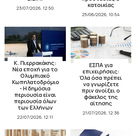
κατοικίας
23/07/2026, 12:50
Τουρισμός: Διψήφια άνοδος σε
αφίξεις και έσοδα το πρώτο
25/06/2026, 10:54
πεντάμηνο
ΟΙΚΟΝΟΜΙΑ
21/07/2026, 12:34
Οι ΗΠΑ κλιμακώνουν τη σύγκρουση με
το Διεθνές Ποινικό Δικαστήριο
Κ. Πιερρακάκης:
ΕΣΠΑ για
Νέα εποχή για το
ΔΙΕΘΝΗ
16/07/2026, 11:10
επιχειρήσεις:
Ολυμπιακό
Όλα όσα πρέπει
Κωπηλατοδρόμιο
120 εκατομμύρια και ένα μπλε τικ: η
να γνωρίζετε
- Η δημόσια
Ευρώπη δείχνει στον Μασκ τη
πριν ανοίξει ο
ρυθμιστική της δύναμη
περιουσία είναι
φάκελος της
περιουσία όλων
αίτησης
των Ελλήνων
ΔΙΕΘΝΗ
16/07/2026, 11:09
21/07/2026, 12:36
22/07/2026, 12:11
Η κλήρωση της Super League και το
Athens Open στις αθλητικές
μεταδόσεις