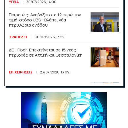
ΥΓΕΙΑ
30/07/2026, 14:00
Wall Street: Νέα ρεκόρ για Dow και S&P 500
Πειραιώς: Ανεβάζει στα 12 ευρώ την
29/05/2026, 14:16
τιμή-στόχο UBS - Βλέπει νέα
περιθώρια ανόδου
Αγορές χωρίς φρένα στο Χρηματιστήριο –
Ράλι τραπεζών, νέα υψηλά για ΓΕΚ ΤΕΡΝΑ και
ΤΡΑΠΕΖΕΣ
30/07/2026, 13:59
ΑΔΜΗΕ
29/05/2026, 14:05
ΔΕΗ Fiber: Επεκτείνεται σε 15 νέες
περιοχές σε Αττική και Θεσσαλονίκη
ΕΠΙΧΕΙΡΗΣΕΙΣ
23/07/2026, 13:09
«Η ακρίβεια «γονατίζει» την κοινωνία -
Νέα μεγάλη έρευνα της Pulse για το
Ε.Ε.Α.
ΟΙΚΟΝΟΜΙΑ
23/07/2026, 12:50
Aktor: Δεν θα γίνουν δεκτές
προσφορές κάτω των 11,25 ευρώ στην