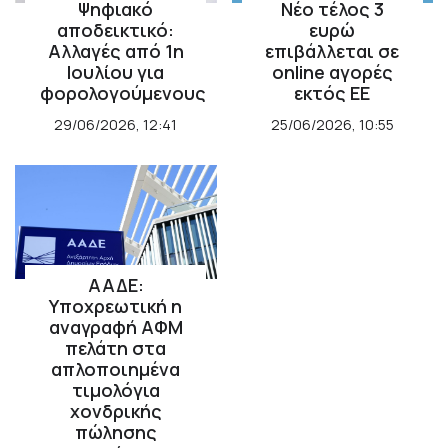
Ψηφιακό
Νέο τέλος 3
μπλακ άουτ στην Κούβα
αποδεικτικό:
ευρώ
Αλλαγές από 1η
επιβάλλεται σε
Ιουλίου για
online αγορές
ΔΙΕΘΝΗ
13/07/2026, 14:25
φορολογούμενους
εκτός ΕΕ
Η Ευρωπαϊκή Ένωση αναδιαρθρώνει
29/06/2026, 12:41
25/06/2026, 10:55
τον κτηνοτροφικό τομέα
ΔΙΕΘΝΗ
13/07/2026, 14:23
Ο Σέρλοτ δέχθηκε ακραία μηνύματα
μετά τον αποκλεισμό της Νορβηγίας
ΑΑΔΕ:
Υποχρεωτική η
ΣΠΟΡ
13/07/2026, 13:50
αναγραφή ΑΦΜ
πελάτη στα
απλοποιημένα
τιμολόγια
χονδρικής
πώλησης