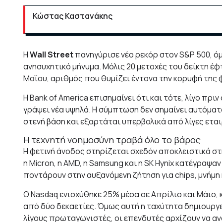
Κώστας Καστανάκης
Η
Wall Street
πανηγύρισε νέο ρεκόρ στον S&P 500, ό
ανησυχητικό μήνυμα. Μόλις 20 μετοχές του δείκτη έφ
Μαΐου, αριθμός που θυμίζει έντονα την κορυφή της 
Η Bank of America επισημαίνει ότι και τότε, λίγο πρι
γράψει νέα υψηλά. Η σύμπτωση δεν σημαίνει αυτόματα
στενή βάση και εξαρτάται υπερβολικά από λίγες εται
Η τεχνητή νοημοσύνη τραβά όλο το βάρος
Η φετινή άνοδος στηρίζεται σχεδόν αποκλειστικά στ
η Micron, η AMD, η Samsung και η SK Hynix κατέγραψ
ποντάρουν στην αυξανόμενη ζήτηση για chips, μνήμη 
Ο Nasdaq ενισχύθηκε 25% μέσα σε Απρίλιο και Μάιο
από δύο δεκαετίες. Όμως αυτή η ταχύτητα δημιουργε
λίγους πρωταγωνιστές, οι επενδυτές αρχίζουν να α