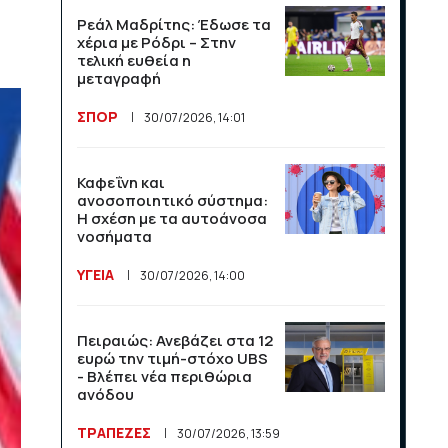
τους πρώτους 30 μήνες
από τον Νίκο Χαρδαλιά
Ρεάλ Μαδρίτης: Έδωσε τα
χέρια με Ρόδρι – Στην
ΠΟΛΙΤΙΚΗ
τελική ευθεία η
14/07/2026, 13:32
μεταγραφή
ΣΠΟΡ
30/07/2026, 14:01
Η Αβάνα αντιμετωπίζει
νέα πολύωρα μπλακ άουτ
στην Κούβα
Καφεΐνη και
ΔΙΕΘΝΗ
ανοσοποιητικό σύστημα:
13/07/2026, 14:25
Η σχέση με τα αυτοάνοσα
νοσήματα
Η Ευρωπαϊκή Ένωση
ΥΓΕΙΑ
30/07/2026, 14:00
αναδιαρθρώνει τον
κτηνοτροφικό τομέα
ΔΙΕΘΝΗ
Πειραιώς: Ανεβάζει στα 12
13/07/2026, 14:23
ευρώ την τιμή-στόχο UBS
- Βλέπει νέα περιθώρια
ανόδου
Ο Σέρλοτ δέχθηκε ακραία
μηνύματα μετά τον
ΤΡΑΠΕΖΕΣ
30/07/2026, 13:59
αποκλεισμό της