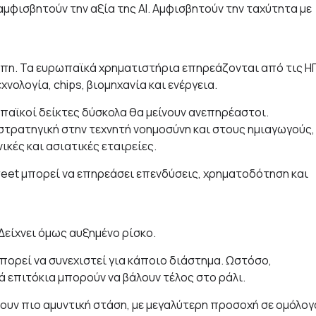
αμφισβητούν την αξία της AI. Αμφισβητούν την ταχύτητα με
ρώπη. Τα ευρωπαϊκά χρηματιστήρια επηρεάζονται από τις Η
νολογία, chips, βιομηχανία και ενέργεια.
παϊκοί δείκτες δύσκολα θα μείνουν ανεπηρέαστοι.
στρατηγική στην τεχνητή νοημοσύνη και στους ημιαγωγούς,
κές και ασιατικές εταιρείες.
treet μπορεί να επηρεάσει επενδύσεις, χρηματοδότηση και
Δείχνει όμως αυξημένο ρίσκο.
μπορεί να συνεχιστεί για κάποιο διάστημα. Ωστόσο,
ά επιτόκια μπορούν να βάλουν τέλος στο ράλι.
ουν πιο αμυντική στάση, με μεγαλύτερη προσοχή σε ομόλογ