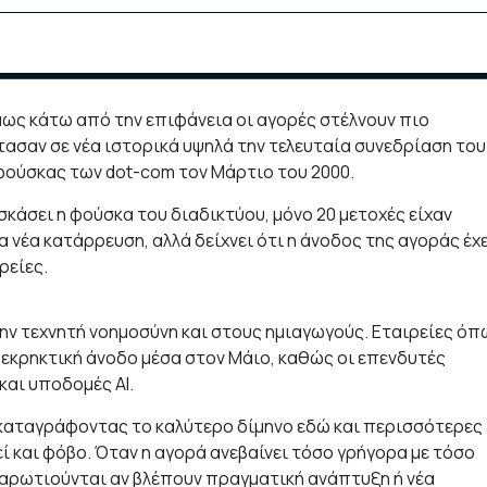
μως κάτω από την επιφάνεια οι αγορές στέλνουν πιο
τασαν σε νέα ιστορικά υψηλά την τελευταία συνεδρίαση του
φούσκας των dot-com τον Μάρτιο του 2000.
ν σκάσει η φούσκα του διαδικτύου, μόνο 20 μετοχές είχαν
 νέα κατάρρευση, αλλά δείχνει ότι η άνοδος της αγοράς έχ
ρείες.
ην τεχνητή νοημοσύνη και στους ημιαγωγούς. Εταιρείες όπ
αν εκρηκτική άνοδο μέσα στον Μάιο, καθώς οι επενδυτές
και υποδομές AI.
, καταγράφοντας το καλύτερο δίμηνο εδώ και περισσότερες
ί και φόβο. Όταν η αγορά ανεβαίνει τόσο γρήγορα με τόσο
ναρωτιούνται αν βλέπουν πραγματική ανάπτυξη ή νέα