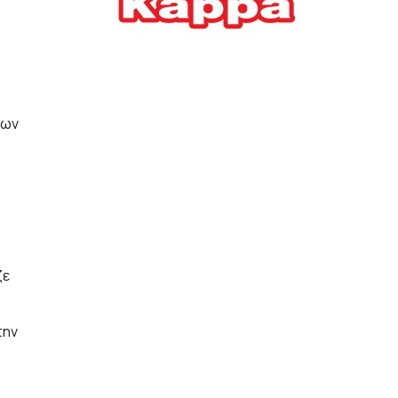
Ελλήνων
ΟΙΚΟΝΟΜΙΑ
22/07/2026, 12:11
Οι επιχειρήσεις ανοίγουν
την ατζέντα της ΔΕΘ – Τα
των
αιτήματα προς τον
πρωθυπουργό
ΕΠΙΧΕΙΡΗΣΕΙΣ
22/07/2026, 12:09
ΕΣΠΑ για επιχειρήσεις:
Όλα όσα πρέπει να
ζε
γνωρίζετε πριν ανοίξει ο
φάκελος της αίτησης
ΟΙΚΟΝΟΜΙΑ
21/07/2026, 12:36
την
Τουρισμός: Διψήφια