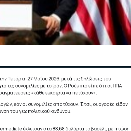
ην Τετάρτη 27 Μαΐου 2026, μετά τις δηλώσεις του
γ
ια τις συνομιλίες με το Ιράν. Ο Ρούμπιο είπε ότι οι ΗΠΑ
ραγματεύσεις «κάθε ευκαιρία να πετύχουν».
γών, εάν οι συνομιλίες αποτύχουν. Έτσι, οι αγορές είδαν
νση του γεωπολιτικού κινδύνου.
ermediate έκλεισαν στα 88,68 δολάρια το βαρέλι, με πτώση