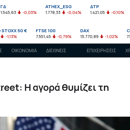
ATHEX_ESG
ΔΤΡ
HELMSI
,03%
1.778,33
-0,04%
1.421,05
-0,10%
2.211,72
0,
FTSE 100
DAX
CAC 40
7.551,45
-0,79%
15.770,89
-1,02%
7.118,50
-1,15%
Σ
ΟΙΚΟΝΟΜΙΑ
ΔΙΕΘΝΕΙΣ
ΕΠΙΧΕΙΡΗΣΕΙΣ
Χ
ΑΓΟΡΕΣ
reet: Η αγορά θυμίζει τη