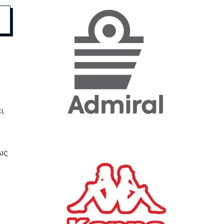
«Η ακρίβεια «γονατίζει»
την κοινωνία - Νέα μεγάλη
έρευνα της Pulse για το
Ε.Ε.Α.
ΟΙΚΟΝΟΜΙΑ
23/07/2026, 12:50
Aktor: Δεν θα γίνουν
ει
δεκτές προσφορές κάτω
των 11,25 ευρώ στην
αύξηση κεφαλαίου
ως
ΕΠΙΧΕΙΡΗΣΕΙΣ
22/07/2026, 12:12
Κ. Πιερρακάκης: Νέα
εποχή για το Ολυμπιακό
Κωπηλατοδρόμιο - Η
δημόσια περιουσία είναι
περιουσία όλων των