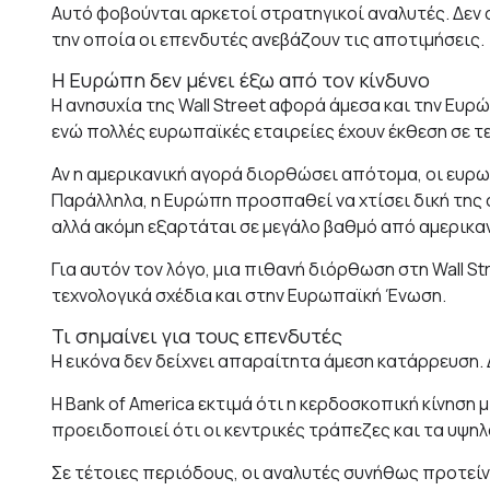
Αυτό φοβούνται αρκετοί στρατηγικοί αναλυτές. Δεν 
την οποία οι επενδυτές ανεβάζουν τις αποτιμήσεις.
Η Ευρώπη δεν μένει έξω από τον κίνδυνο
Η ανησυχία της Wall Street αφορά άμεσα και την Ευ
ενώ πολλές ευρωπαϊκές εταιρείες έχουν έκθεση σε τεχ
Αν η αμερικανική αγορά διορθώσει απότομα, οι ευρω
Παράλληλα, η Ευρώπη προσπαθεί να χτίσει δική της 
αλλά ακόμη εξαρτάται σε μεγάλο βαθμό από αμερικανι
Για αυτόν τον λόγο, μια πιθανή διόρθωση στη Wall S
τεχνολογικά σχέδια και στην Ευρωπαϊκή Ένωση.
Τι σημαίνει για τους επενδυτές
Η εικόνα δεν δείχνει απαραίτητα άμεση κατάρρευση. 
Η Bank of America εκτιμά ότι η κερδοσκοπική κίνηση 
προειδοποιεί ότι οι κεντρικές τράπεζες και τα υψηλ
Σε τέτοιες περιόδους, οι αναλυτές συνήθως προτείν