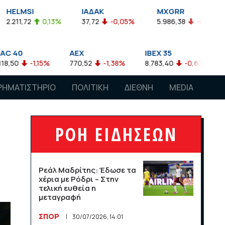
ΙΑΔΑΚ
MXGRR
ΣΑΓΔ
13%
37,72
-0,05%
5.986,38
-0,23%
2.924,61
AEX
IBEX 35
ATX
770,52
-1,38%
8.783,40
-0,63%
4.007,68
-0
ΡΗΜΑΤΙΣΤΗΡΙΟ
ΠΟΛΙΤΙΚΗ
ΔΙΕΘΝΗ
MEDIA
ΡΟΗ ΕΙΔΗΣΕΩΝ
Ρεάλ Μαδρίτης: Έδωσε τα
χέρια με Ρόδρι – Στην
τελική ευθεία η
μεταγραφή
ΣΠΟΡ
30/07/2026, 14:01