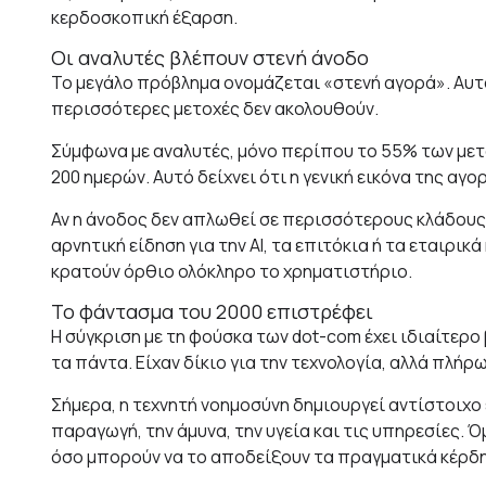
κερδοσκοπική έξαρση.
Οι αναλυτές βλέπουν στενή άνοδο
Το μεγάλο πρόβλημα ονομάζεται «στενή αγορά». Αυτό 
περισσότερες μετοχές δεν ακολουθούν.
Σύμφωνα με αναλυτές, μόνο περίπου το 55% των με
200 ημερών. Αυτό δείχνει ότι η γενική εικόνα της αγορ
Αν η άνοδος δεν απλωθεί σε περισσότερους κλάδους,
αρνητική είδηση για την AI, τα επιτόκια ή τα εταιρι
κρατούν όρθιο ολόκληρο το χρηματιστήριο.
Το φάντασμα του 2000 επιστρέφει
Η σύγκριση με τη φούσκα των dot-com έχει ιδιαίτερο
τα πάντα. Είχαν δίκιο για την τεχνολογία, αλλά πλή
Σήμερα, η τεχνητή νοημοσύνη δημιουργεί αντίστοιχο
παραγωγή, την άμυνα, την υγεία και τις υπηρεσίες.
όσο μπορούν να το αποδείξουν τα πραγματικά κέρδη