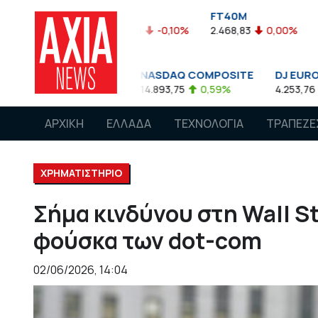
FTASE
FT40M
ΓΔ
5%
3.774,48
-0,10%
2.468,83
0,00%
1.545,63
-0
0
NASDAQ COMPOSITE
DJ EURO STOXX 50 €
5
0,08%
14.893,75
0,59%
4.253,76
-1,13%
ΑΡΧΙΚΗ
ΕΛΛΑΔΑ
ΤΕΧΝΟΛΟΓΙΑ
ΤΡΑΠΕΖΕ
ΧΡΗΜΑΤΙΣΤΗΡΙΟ
Σήμα κινδύνου στη Wall St
φούσκα των dot-com
02/06/2026, 14:04