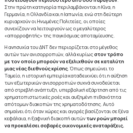
Στην πρώτη κατηγορία περιλαμβάνονται η Κίνα, η
Γερμανία, η Ολλανδία και η Ιαπωνία, ενώ στη δεύτερη
κυριαρχούν οι
Ηνωμένες Πολιτείες
, οι οποίες
συνεχίζουν να λειτουργούν ως ο μεγαλύτερος
«απορροφητής» της παγκόσμιας αποταμίευσης.
Η ανησυχία του ΔΝΤ δεν περιορίζεται στο μέγεθος
αυτών των ανισορροπιών, αλλά κυρίως
στον τρόπο
με τον οποίο μπορούν να εξελιχθούν σε καταλύτη
μιας νέας διεθνούς κρίσης
. Όπως σημειώνει το
Ταμείο, η ιστορική εμπειρία καταδεικνύει ότι η αύξηση
των εξωτερικών ανισορροπιών συχνά συνοδεύεται
από στρεβλή ανάπτυξη, υπερβολική εξάρτηση από τις
χρηματοπιστωτικές ροές και αυξημένη πιθανότητα
απότομων διακοπών της χρηματοδότησης. Αυτό
σημαίνει ότι όταν χώρες και αγορές βασίζονται σε ξένα
κεφάλαια, η ξαφνική διακοπή αυτών
των ροών μπορεί
να προκαλέσει σοβαρές οικονομικές αναταράξεις.