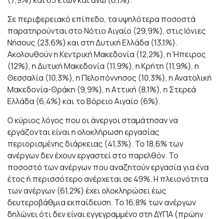
Σε περιφερειακό επίπεδο, τα υψηλότερα ποσοστά
παρατηρούνται στο Νότιο Αιγαίο (29,9%), στις Ιόνιες
Νήσους (23,6%) και στη Δυτική Ελλάδα (13,1%).
Ακολουθούν η Κεντρική Μακεδονία (12,2%), η Ήπειρος
(12%), η Δυτική Μακεδονία (11,9%), η Κρήτη (11,9%), η
Θεσσαλία (10,3%), η Πελοπόννησος (10,3%), η Ανατολική
Μακεδονία-Θράκη (9,9%), η Αττική (8,1%), η Στερεά
Ελλάδα (6,4%) και το Βόρειο Αιγαίο (6%).
Ο κύριος λόγος που οι άνεργοι σταμάτησαν να
εργάζονται είναι η ολοκλήρωση εργασίας
περιορισμένης διάρκειας (41,3%). Το 18,6% των
ανέργων δεν έχουν εργαστεί στο παρελθόν. Το
ποσοστό των ανέργων που αναζητούν εργασία για ένα
έτος ή περισσότερο ανέρχεται σε 49%. Η πλειονότητα
των ανέργων (61,2%) έχει ολοκληρώσει έως
δευτεροβάθμια εκπαίδευση. Το 16,8% των ανέργων
δηλώνει ότι δεν είναι εγγεγραμμένο στη ΔΥΠΑ (πρώην