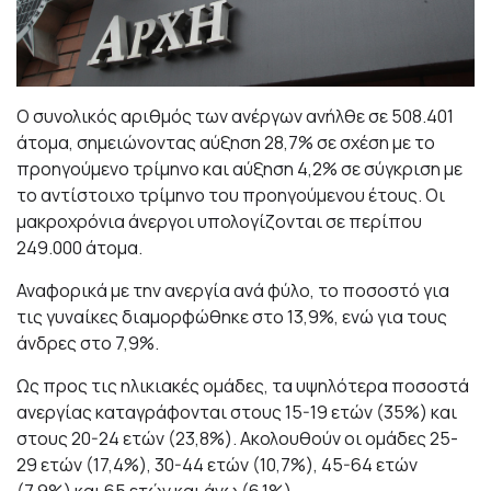
Ο συνολικός αριθμός των ανέργων ανήλθε σε 508.401
άτομα, σημειώνοντας αύξηση 28,7% σε σχέση με το
προηγούμενο τρίμηνο και αύξηση 4,2% σε σύγκριση με
το αντίστοιχο τρίμηνο του προηγούμενου έτους. Οι
μακροχρόνια άνεργοι υπολογίζονται σε περίπου
249.000 άτομα.
Αναφορικά με την ανεργία ανά φύλο, το ποσοστό για
τις γυναίκες διαμορφώθηκε στο 13,9%, ενώ για τους
άνδρες στο 7,9%.
Ως προς τις ηλικιακές ομάδες, τα υψηλότερα ποσοστά
ανεργίας καταγράφονται στους 15-19 ετών (35%) και
στους 20-24 ετών (23,8%). Ακολουθούν οι ομάδες 25-
29 ετών (17,4%), 30-44 ετών (10,7%), 45-64 ετών
(7,9%) και 65 ετών και άνω (6,1%).