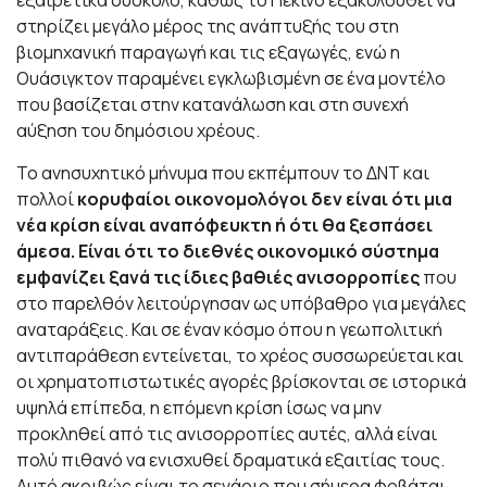
στηρίζει μεγάλο μέρος της ανάπτυξής του στη
βιομηχανική παραγωγή και τις εξαγωγές, ενώ η
Ουάσιγκτον παραμένει εγκλωβισμένη σε ένα μοντέλο
που βασίζεται στην κατανάλωση και στη συνεχή
αύξηση του δημόσιου χρέους.
Το ανησυχητικό μήνυμα που εκπέμπουν το ΔΝΤ και
πολλοί
κορυφαίοι οικονομολόγοι δεν είναι ότι μια
νέα κρίση είναι αναπόφευκτη ή ότι θα ξεσπάσει
άμεσα. Είναι ότι το διεθνές οικονομικό σύστημα
εμφανίζει ξανά τις ίδιες βαθιές ανισορροπίες
που
στο παρελθόν λειτούργησαν ως υπόβαθρο για μεγάλες
αναταράξεις. Και σε έναν κόσμο όπου η γεωπολιτική
αντιπαράθεση εντείνεται, το χρέος συσσωρεύεται και
οι χρηματοπιστωτικές αγορές βρίσκονται σε ιστορικά
υψηλά επίπεδα, η επόμενη κρίση ίσως να μην
προκληθεί από τις ανισορροπίες αυτές, αλλά είναι
πολύ πιθανό να ενισχυθεί δραματικά εξαιτίας τους.
Αυτό ακριβώς είναι το σενάριο που σήμερα φοβάται