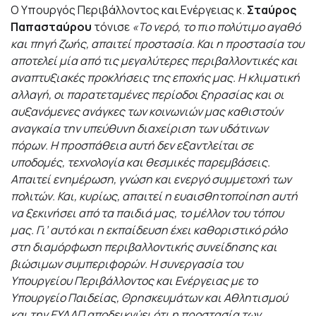
Ο Υπουργός Περιβάλλοντος και Ενέργειας κ.
Σταύρος
Παπασταύρου
τόνισε
«Το νερό, το πιο πολύτιμο αγαθό
και πηγή ζωής, απαιτεί προστασία. Και η προστασία του
αποτελεί μία από τις μεγαλύτερες περιβαλλοντικές και
αναπτυξιακές προκλήσεις της εποχής μας. Η κλιματική
αλλαγή, οι παρατεταμένες περίοδοι ξηρασίας και οι
αυξανόμενες ανάγκες των κοινωνιών μας καθιστούν
αναγκαία την υπεύθυνη διαχείριση των υδάτινων
πόρων. Η προσπάθεια αυτή δεν εξαντλείται σε
υποδομές, τεχνολογία και θεσμικές παρεμβάσεις.
Απαιτεί ενημέρωση, γνώση και ενεργό συμμετοχή των
πολιτών. Και, κυρίως, απαιτεί η ευαισθητοποίηση αυτή
να ξεκινήσει από τα παιδιά μας, το μέλλον του τόπου
μας. Γι’ αυτό και η εκπαίδευση έχει καθοριστικό ρόλο
στη διαμόρφωση περιβαλλοντικής συνείδησης και
βιώσιμων συμπεριφορών. Η συνεργασία του
Υπουργείου Περιβάλλοντος και Ενέργειας με το
Υπουργείο Παιδείας, Θρησκευμάτων και Αθλητισμού
και την ΕΥΔΑΠ αποδεικνύει ότι η προστασία των