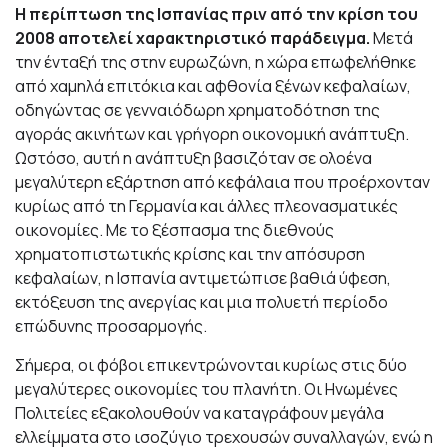
Η περίπτωση της Ισπανίας πριν από την κρίση του
2008 αποτελεί χαρακτηριστικό παράδειγμα.
Μετά
την ένταξή της στην ευρωζώνη, η χώρα επωφελήθηκε
από χαμηλά επιτόκια και αφθονία ξένων κεφαλαίων,
οδηγώντας σε γενναιόδωρη χρηματοδότηση της
αγοράς ακινήτων και γρήγορη οικονομική ανάπτυξη.
Ωστόσο, αυτή η ανάπτυξη βασιζόταν σε ολοένα
μεγαλύτερη εξάρτηση από κεφάλαια που προέρχονταν
κυρίως από τη Γερμανία και άλλες πλεονασματικές
οικονομίες. Με το ξέσπασμα της διεθνούς
χρηματοπιστωτικής κρίσης και την απόσυρση
κεφαλαίων, η Ισπανία αντιμετώπισε βαθιά ύφεση,
εκτόξευση της ανεργίας και μια πολυετή περίοδο
επώδυνης προσαρμογής.
Σήμερα, οι φόβοι επικεντρώνονται κυρίως στις δύο
μεγαλύτερες οικονομίες του πλανήτη. Οι Ηνωμένες
Πολιτείες εξακολουθούν να καταγράφουν μεγάλα
ελλείμματα στο ισοζύγιο τρεχουσών συναλλαγών, ενώ η