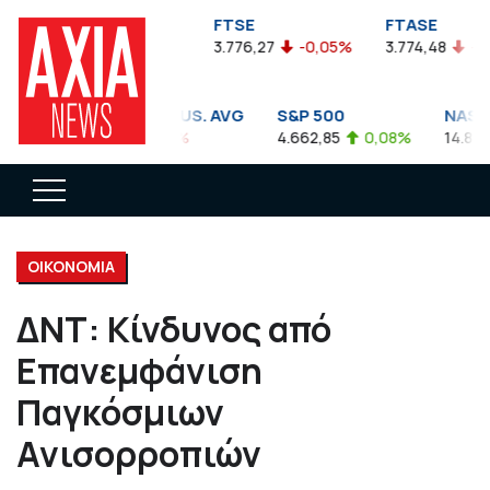
FTSEA
FTSE
FTASE
899,47
-0,04%
3.776,27
-0,05%
3.774,48
-0,10
DOW JONES INDUS. AVG
S&P 500
NASDAQ
35.911,81
-0,56%
4.662,85
0,08%
14.893,75
ΟΙΚΟΝΟΜΙΑ
ΔΝΤ: Κίνδυνος από
Επανεμφάνιση
Παγκόσμιων
Ανισορροπιών