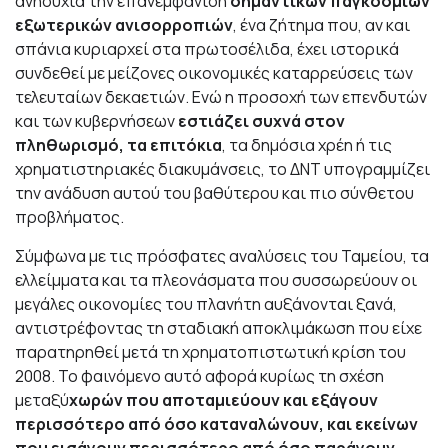
ανησυχία την επανεμφάνιση
σημαντικών παγκόσμιων
εξωτερικών ανισορροπιών
, ένα ζήτημα που, αν και
σπάνια κυριαρχεί στα πρωτοσέλιδα, έχει ιστορικά
συνδεθεί με μείζονες οικονομικές καταρρεύσεις των
τελευταίων δεκαετιών. Ενώ η προσοχή των επενδυτών
και των κυβερνήσεων
εστιάζει συχνά στον
πληθωρισμό, τα επιτόκια
, τα δημόσια χρέη ή τις
χρηματιστηριακές διακυμάνσεις, το ΔΝΤ υπογραμμίζει
την ανάδυση αυτού του βαθύτερου και πιο σύνθετου
προβλήματος.
Σύμφωνα με τις πρόσφατες αναλύσεις του Ταμείου, τα
ελλείμματα και τα πλεονάσματα που συσσωρεύουν οι
μεγάλες οικονομίες του πλανήτη αυξάνονται ξανά,
αντιστρέφοντας τη σταδιακή αποκλιμάκωση που είχε
παρατηρηθεί μετά τη χρηματοπιστωτική κρίση του
2008. Το φαινόμενο αυτό αφορά κυρίως τη σχέση
μεταξύ
χωρών που αποταμιεύουν και εξάγουν
περισσότερο από όσο καταναλώνουν, και εκείνων
που εισάγουν περισσότερο από όσο παράγουν
.