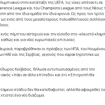
λυμπιακού στην κατάταξη της UEFA, τις νίκες απέναντι σε
erence League και του Champions League από τους Νέους 
πη από την ίδια ομάδα την ίδια χρονιά. Ως προς τον τρίτο
 ως ενός από τους μεγαλύτερους πολυαθλητικούς συλλόγο
λους.
 ενός πέμπτου αστεριού και την είσοδο στο «κλειστό κλαμ
αθώς και για νέες ευρωπαϊκές επιτυχίες.
ειραιά, παραβρέθηκαν οι πρέσβεις των ΗΠΑ, του Ηνωμένο
 των ΗΑΕ και της Σερβίας, γεγονός που χαρακτηρίστηκε ως
Ισίδωρος Κούβελος, δήλωσε εντυπωσιασμένος από την
ιακός «πάει σε άλλο επίπεδο» και ότι η Επιτροπή θα
ιστάμενο στάδιο δεν θα κατεδαφιστεί, αλλά θα αφαιρεθεί τ
χτιστεί ένα νέο διάζωμα.