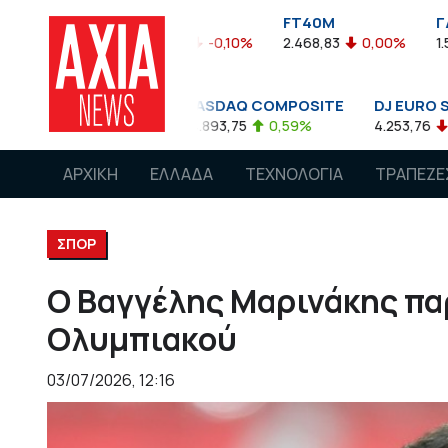
FTASE
FT40M
ΓΔ
3.774,48
-0,10%
2.468,83
0,00%
1.545,63
-0,0
NASDAQ COMPOSITE
DJ EURO STOXX 50 €
0,08%
14.893,75
0,59%
4.253,76
-1,13%
ΑΡΧΙΚΗ
ΕΛΛΑΔΑ
ΤΕΧΝΟΛΟΓΙΑ
ΤΡΑΠΕΖΕ
ΣΠΟΡ
Ο Βαγγέλης Μαρινάκης πα
Ολυμπιακού
03/07/2026, 12:16