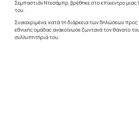
Σεμπαστιάν Ντεσάμπρ, βρέθηκε στο επίκεντρο μιας
του.
Συγκεκριμένα, κατά τη διάρκεια των δηλώσεων προς
εθνικής ομάδας ανακοίνωσε ζωντανά τον θάνατο το
συλλυπητήριά του.
Η κάμερα κατέγραψε την άμεση και εμφανώς εκνευρισ
εξέφρασε την δυσαρέσκειά του για την απόφαση του
προσωπική του στιγμή αμέσως μετά τον σημαντικό 