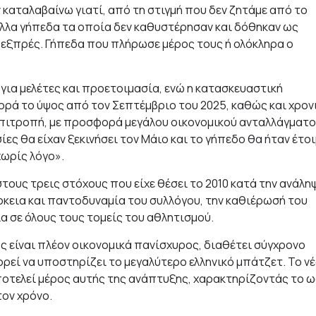
ν καταλαβαίνω γιατί, από τη στιγμή που δεν ζητάμε από το
ε άλλα γήπεδα τα οποία δεν καθυστέρησαν και δόθηκαν ως
ς εξπρές. Γήπεδα που πλήρωσε μέρος τους ή ολόκληρα ο
για μελέτες και προετοιμασία, ενώ η κατασκευαστική
φορά το ύψος από τον Σεπτέμβριο του 2025, καθώς και χρον
Επιτροπή, με προσφορά μεγάλου οικονομικού ανταλλάγματο
σίες θα είχαν ξεκινήσει τον Μάιο και το γήπεδο θα ήταν έτο
χωρίς λόγο».
τους τρεις στόχους που είχε θέσει το 2010 κατά την ανάλη
ρκεια και παντοδυναμία του συλλόγου, την καθιέρωσή του
α σε όλους τους τομείς του αθλητισμού.
ς είναι πλέον οικονομικά πανίσχυρος, διαθέτει σύγχρονο
ρεί να υποστηρίζει το μεγαλύτερο ελληνικό μπάτζετ. Το ν
ποτελεί μέρος αυτής της ανάπτυξης, χαρακτηρίζοντάς το ω
τον χρόνο.