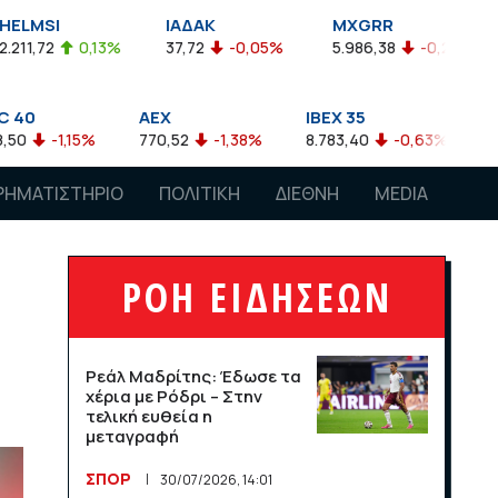
ΙΑΔΑΚ
MXGRR
ΣΑΓΔ
3%
37,72
-0,05%
5.986,38
-0,23%
2.924,61
-
AEX
IBEX 35
ATX
770,52
-1,38%
8.783,40
-0,63%
4.007,68
-0,5
ΡΗΜΑΤΙΣΤΗΡΙΟ
ΠΟΛΙΤΙΚΗ
ΔΙΕΘΝΗ
MEDIA
ΡΟΗ ΕΙΔΗΣΕΩΝ
Ρεάλ Μαδρίτης: Έδωσε τα
χέρια με Ρόδρι – Στην
τελική ευθεία η
μεταγραφή
ΣΠΟΡ
30/07/2026, 14:01