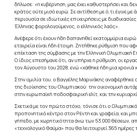
δήλωσε: «η κυβέρνηση, μας έχει καθυστερήσει και δε
κράτος ούτε μισό ευρώ. Σε αντίθεση με ό,τι έγινε μ
περιουσία σε ιδιωτικές επιχειρήσεις με διαδικασίε
Έλληνας φορολογούμενος, ο ελληνικός λαός».
Ανέφερε ότι έχουν ήδη δαπανηθεί εκατομμύρια ευρώ 
εταιρεία είναι ήδη έτοιμη. Ζητήθηκε ρύθμιση που α
επέκταση της σύμβασης με την Ελληνική Ολυμπιακή 
Ο ίδιος επεσήμανε ότι, αν υπήρχε η ρύθμιση, οι εργα
τον Αύγουστο του 2028, ενώ «χάθηκε ήδη μια χρονιά 
Στην ομιλία του, ο Βαγγέλης Μαρινάκης αναφέρθηκε σ
της διοίκησης του Ολυμπιακού: την οικονομική αυτά
στην ευρωπαϊκή ποδοσφαιρική ελίτ, και την κυριαρχί
Σχετικά με τον πρώτο στόχο, τόνισε ότι ο Ολυμπιακό
προπονητικό κέντρο στον Ρέντη και γραφεία, και μπο
γήπεδο, με χωρητικότητα άνω των 53.000 θέσεων, α
«τεχνολογικό θαύμα» που θα λειτουργεί 365 ημέρες 