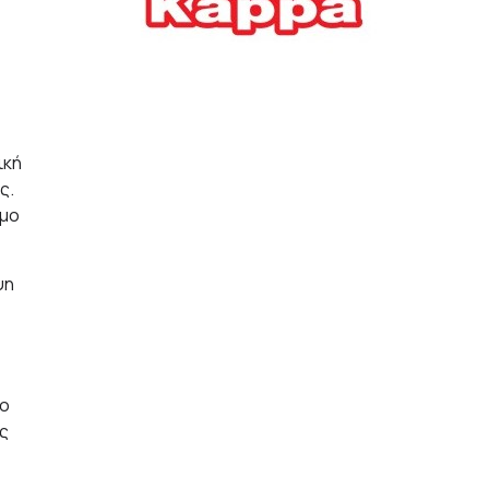
Ελλήνων
ΟΙΚΟΝΟΜΙΑ
22/07/2026, 12:11
Οι επιχειρήσεις ανοίγουν
την ατζέντα της ΔΕΘ – Τα
ική
αιτήματα προς τον
ς.
πρωθυπουργό
ιμο
ΕΠΙΧΕΙΡΗΣΕΙΣ
22/07/2026, 12:09
ψη
ΕΣΠΑ για επιχειρήσεις:
Όλα όσα πρέπει να
γνωρίζετε πριν ανοίξει ο
φάκελος της αίτησης
ΟΙΚΟΝΟΜΙΑ
έο
21/07/2026, 12:36
ς
Τουρισμός: Διψήφια