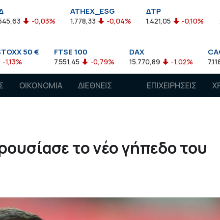
ATHEX_ESG
ΔΤΡ
HELMSI
3%
1.778,33
-0,04%
1.421,05
-0,10%
2.211,72
0,1
FTSE 100
DAX
CAC 40
7.551,45
-0,79%
15.770,89
-1,02%
7.118,50
-1,15%
Σ
ΟΙΚΟΝΟΜΙΑ
ΔΙΕΘΝΕΙΣ
ΕΠΙΧΕΙΡΗΣΕΙΣ
Χ
ΑΓΟΡΕΣ
ρουσίασε το νέο γήπεδο του