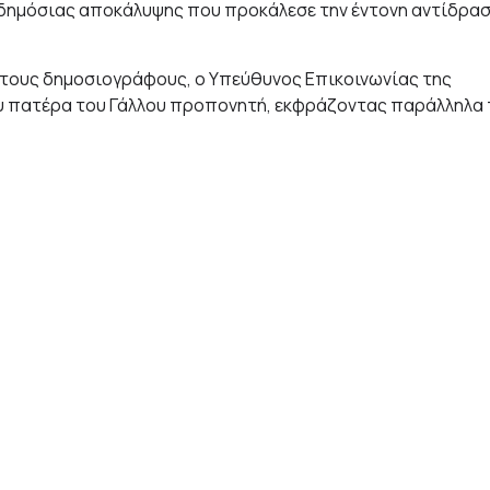
 δημόσιας αποκάλυψης που προκάλεσε την έντονη αντίδρα
 τους δημοσιογράφους, ο Υπεύθυνος Επικοινωνίας της
υ πατέρα του Γάλλου προπονητή, εκφράζοντας παράλληλα 
μένη αντίδραση του κ. Ντεσάμπρ. Ο έμπειρος τεχνικός
 συνεργάτη του να δημοσιοποιήσει μια τόσο ευαίσθητη,
αγώνα.