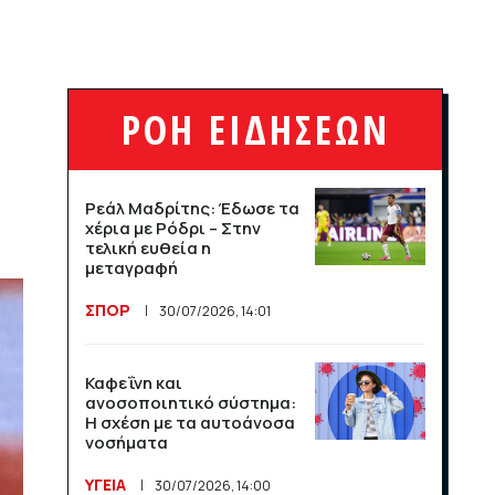
League και το Athens
Open στις αθλητικές
μεταδόσεις
ΣΠΟΡ
16/07/2026, 11:06
ΡΟΗ ΕΙΔΗΣΕΩΝ
Μαχητικά F-35
υποδέχθηκαν την εθνική
Ρεάλ Μαδρίτης: Έδωσε τα
Νορβηγίας στο Όσλο
χέρια με Ρόδρι – Στην
τελική ευθεία η
ΣΠΟΡ
14/07/2026, 13:36
μεταγραφή
ΣΠΟΡ
30/07/2026, 14:01
Βραχνάδα στη φωνή: Πότε
χρειάζεται περαιτέρω
έλεγχο;
Καφεΐνη και
ανοσοποιητικό σύστημα:
ΥΓΕΙΑ
14/07/2026, 13:35
Η σχέση με τα αυτοάνοσα
νοσήματα
Λογαριασμός ευθύνης για
ΥΓΕΙΑ
30/07/2026, 14:00