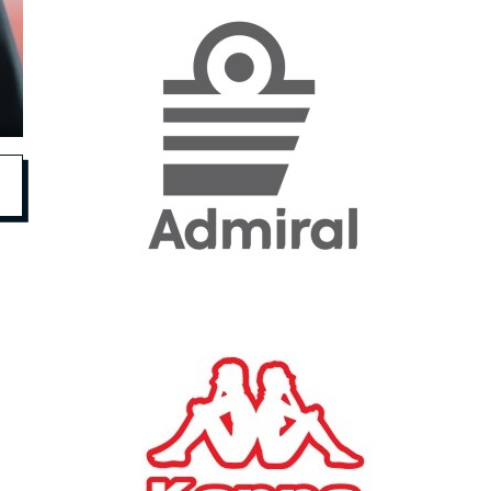
«Η ακρίβεια «γονατίζει»
την κοινωνία - Νέα μεγάλη
έρευνα της Pulse για το
Ε.Ε.Α.
ΟΙΚΟΝΟΜΙΑ
23/07/2026, 12:50
Aktor: Δεν θα γίνουν
δεκτές προσφορές κάτω
των 11,25 ευρώ στην
αύξηση κεφαλαίου
ΕΠΙΧΕΙΡΗΣΕΙΣ
22/07/2026, 12:12
Κ. Πιερρακάκης: Νέα
εποχή για το Ολυμπιακό
Κωπηλατοδρόμιο - Η
δημόσια περιουσία είναι
περιουσία όλων των