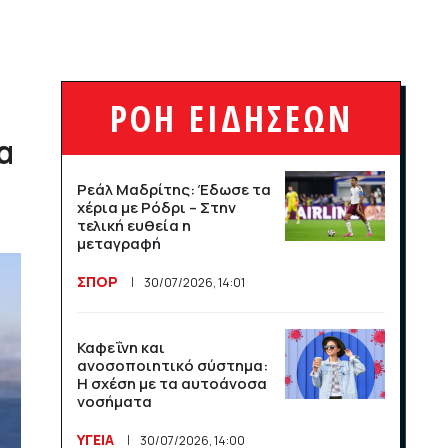
League και το Athens
Open στις αθλητικές
μεταδόσεις
ΣΠΟΡ
16/07/2026, 11:06
ΡΟΗ ΕΙΔΗΣΕΩΝ
α
Μαχητικά F-35
υποδέχθηκαν την εθνική
Νορβηγίας στο Όσλο
Ρεάλ Μαδρίτης: Έδωσε τα
χέρια με Ρόδρι – Στην
τελική ευθεία η
ΣΠΟΡ
14/07/2026, 13:36
μεταγραφή
ΣΠΟΡ
30/07/2026, 14:01
Βραχνάδα στη φωνή: Πότε
χρειάζεται περαιτέρω
έλεγχο;
Καφεΐνη και
ανοσοποιητικό σύστημα:
ΥΓΕΙΑ
14/07/2026, 13:35
Η σχέση με τα αυτοάνοσα
νοσήματα
Λογαριασμός ευθύνης για
ΥΓΕΙΑ
30/07/2026, 14:00