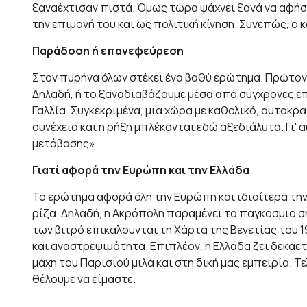
ξαναέχτισαν πιστά. Όμως τώρα ψάχνει ξανά να αφήσει
την επιμονή του και ως πολιτική κίνηση. Συνεπώς, ο 
Παράδοση ή επανεφεύρεση
Στον πυρήνα όλων στέκει ένα βαθύ ερώτημα. Πρώτον
Δηλαδή, ή το ξαναδιαβάζουμε μέσα από σύγχρονες επ
Γαλλία. Συγκεκριμένα, μια χώρα με καθολικό, αυτοκρ
συνέχεια και η ρήξη μπλέκονται εδώ αξεδιάλυτα. Γι' 
μετάβασης».
Γιατί αφορά την Ευρώπη και την Ελλάδα
Το ερώτημα αφορά όλη την Ευρώπη και ιδιαίτερα την 
ρίζα. Δηλαδή, η Ακρόπολη παραμένει το παγκόσμιο 
των βιτρό επικαλούνται τη Χάρτα της Βενετίας του 1
και αναστρεψιμότητα. Επιπλέον, η Ελλάδα ζει δεκαετί
μάχη του Παρισιού μιλά και στη δική μας εμπειρία. 
θέλουμε να είμαστε.