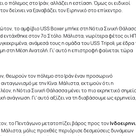
 ο πόλεμος στο Ιράν, αλλάζει η εστίαση. Όμως οι ειδικοί
τον δείχνει να ξαναβάζει τον Ειρηνικό στο επίκεντρο.
ρώτον, το αμφίβιο USS Boxer μπήκε στη Νότια Σινική Θάλασ
and εντάχθηκε στον 7ο Στόλο. Μάλιστα, νωρίτερα φέτος οι Η
γκεκριμένα, ανάμεσά τους η ομάδα του USS Tripoli, με έδρα
κόμη στη Μέση Ανατολή. Γι' αυτό η επιστροφή φαίνεται τώρα
ον, θεωρούν τον πόλεμο στο Ιράν έναν προσωρινό
ανταγωνισμό με την Κίνα. Μάλιστα, εκτιμούν ότι η
λέον, η Νότια Σινική Θάλασσα μένει το πιο εκρηκτικό σημείο
κή ανάγνωση. Γι' αυτό αξίζει να τη διαβάσουμε ως ερμηνεία
τον, το Πεντάγωνο μετατοπίζει βάρος προς τον
Ινδοειρην
0». Μάλιστα, μόλις προχθές περιόρισε δεσμεύσεις δυνάμεων