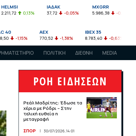
ΙΑΔΑΚ
MXGRR
ΣΑΓΔ
3%
37,72
-0,05%
5.986,38
-0,23%
2.924,61
AEX
IBEX 35
ATX
770,52
-1,38%
8.783,40
-0,63%
4.007,68
-0,
ΡΗΜΑΤΙΣΤΗΡΙΟ
ΠΟΛΙΤΙΚΗ
ΔΙΕΘΝΗ
MEDIA
ΡΟΗ ΕΙΔΗΣΕΩΝ
Ρεάλ Μαδρίτης: Έδωσε τα
χέρια με Ρόδρι – Στην
τελική ευθεία η
μεταγραφή
ΣΠΟΡ
30/07/2026, 14:01