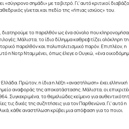
 «σύγχρονο σημάδι» με τα βιτρό. Γι' αυτό κριτικοί διαβάζ
καθεδρικός γίνεται και πεδίο της «ήπιας ισχύος» του.
, διατηρούμε το παρελθόν ως ένα σύνολο που κληρονομήσα
ιλογές; Μάλιστα, το ίδιο δίλημμα καθρεφτίζει ολόκληρη τη
ατορικό παρελθόν και πολυπολιτισμικό παρόν. Επιπλέον, η
αυτό η Νοτρ Νταμ μένει, όπως έλεγε ο Ουγκώ, «ένα οικοδόμη
Ελλάδα. Πρώτον, η ίδια η λέξη «αναστήλωση» έχει ελληνική
σημείο αναφοράς της αποκατάστασης. Μάλιστα, οι επικριτέ
964. Συγκεκριμένα, το θεμελιώδες κείμενο για αυθεντικότη
ες τις δικές της συζητήσεις για τον Παρθενώνα. Γι' αυτό η
Τελικά, κάθε αναστήλωση κρύβει μια απόφαση για το ποιοι