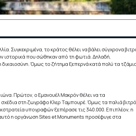
λλία. Συγκεκριμένα, το κράτος θέλει να βάλει σύγχρονα βιτρ
ύν ιστορικά που σώθηκαν από τη φωτιά. Δηλαδή,
δικαιοσύνη. Όμως το ζήτημα ξεπερνά κατά πολύ τα τζάμια
αιώνα. Πρώτον, ο Εμανουέλ Μακρόν θέλει να τα
α σχέδια στη ζωγράφο Κλερ Ταμπουρέ. Όμως τα παλιά βιτρ
 εκστρατεία υπογραφών ξεπέρασε τις 340.000. Επιπλέον, η
 αυτό η οργάνωση Sites et Monuments προσέφυγε στα