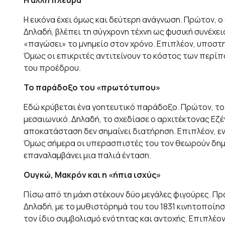
Η άλλη πλευρά
Η εικόνα έχει όμως και δεύτερη ανάγνωση. Πρώτον, 
Δηλαδή, βλέπει τη σύγχρονη τέχνη ως φυσική συνέχει
«παγώσει» το μνημείο στον χρόνο. Επιπλέον, υποστηρ
Όμως οι επικριτές αντιτείνουν το κόστος των περίπ
του προέδρου.
Το παράδοξο του «πρωτότυπου»
Εδώ κρύβεται ένα γοητευτικό παράδοξο. Πρώτον, το 
μεσαιωνικό. Δηλαδή, το σχεδίασε ο αρχιτέκτονας Εζέν
αποκατάσταση δεν σημαίνει διατήρηση. Επιπλέον, εν
Όμως σήμερα οι υπερασπιστές του τον θεωρούν δημιο
επαναλαμβάνει μια παλιά ένταση.
Ουγκώ, Μακρόν και η «ήπια ισχύς»
Πίσω από τη μάχη στέκουν δύο μεγάλες φιγούρες. Πρ
Δηλαδή, με το μυθιστόρημά του του 1831 κινητοποίησ
τον ίδιο συμβολισμό ενότητας και αντοχής. Επιπλέον