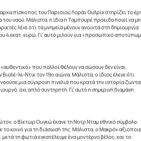
ο αρχιεπίσκοπος του Παρισιού Λοράν Ουλρίχ στηρίζει το έρ
α του ναού. Μάλιστα, η ίδια η Ταμπουρέ προειδοποιεί να μη
ικτές λένε ότι τα μνημεία μένουν ανοιχτά στη δημιουργία.
ου 4 εκατ. ευρώ. Γι' αυτό μιλούν για «προσωπικό αποτύπω
«αυθεντικό» που πολλοί θέλουν να σώσουν δεν είναι
 Βιολέ-λε-Ντικ τον 19ο αιώνα. Μάλιστα, ο ίδιος έλεγε ότι
νοούσε μια σύγχρονη πινελιά που κρατά την ιστορία ζωντα
υργό, όχι απλό συντηρητή. Γι' αυτό η σημερινή διαμάχη
ώτον, ο Βίκτωρ Ουγκώ έκανε τη Νοτρ Νταμ εθνικό σύμβολο.
ε το κοινό για τη διάσωσή της. Μάλιστα, ο Μακρόν αξιοποιε
, μετά τη φωτιά εγκατέλειψε ένα μοντέρνο βέλος, και το