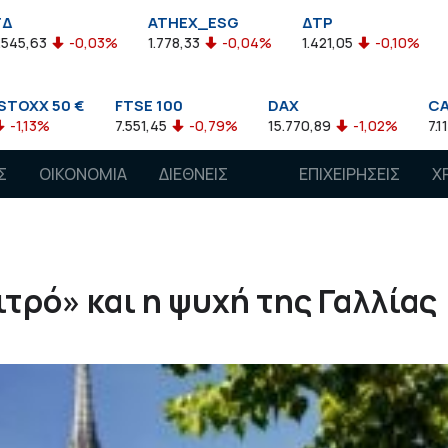
ATHEX_ESG
ΔΤΡ
HELMSI
03%
1.778,33
-0,04%
1.421,05
-0,10%
2.211,72
0,1
FTSE 100
DAX
CAC 40
7.551,45
-0,79%
15.770,89
-1,02%
7.118,50
-1,15%
Σ
ΟΙΚΟΝΟΜΙΑ
ΔΙΕΘΝΕΙΣ
ΕΠΙΧΕΙΡΗΣΕΙΣ
Χ
ΑΓΟΡΕΣ
ιτρό» και η ψυχή της Γαλλίας