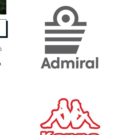
«Η ακρίβεια «γονατίζει»
την κοινωνία - Νέα μεγάλη
έρευνα της Pulse για το
Ε.Ε.Α.
ΟΙΚΟΝΟΜΙΑ
23/07/2026, 12:50
ό
.
Aktor: Δεν θα γίνουν
δεκτές προσφορές κάτω
των 11,25 ευρώ στην
αύξηση κεφαλαίου
ΕΠΙΧΕΙΡΗΣΕΙΣ
22/07/2026, 12:12
ό
Κ. Πιερρακάκης: Νέα
εποχή για το Ολυμπιακό
Κωπηλατοδρόμιο - Η
δημόσια περιουσία είναι
περιουσία όλων των