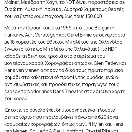
Molnar. Με έδρα τη Χάγη, το NDT δίνει παραστάσεις σε
Ευρώπη, Αμερική, Ασία και Αυστραλία, με τους θεατές
του να ξεπερνούν παγκοσμίως τους 150.000.
Μετά την ίδρυσή του στα 1959 από τους Benjamin
Harkarvy, Aart Verstegen και Carel Birnie σε συνεργασία
με 18 χορευτές του Εθνικού Μπαλέτου της Ολλανδίας
(γνωστό τότε ως Μπαλέτο της Ολλανδίας), το NDT
χάραξε τη δική του τροχιά στο στερέωμα του
μοντέρνου χορού. Χορογράφοι όπως οι Glen Tetley και
Hans van Manen άφησαν το δικό τους πρωτοποριακό
σημάδι στο καλλιτεχνικό προφίλ της ομάδας, ενώ οι
αντισυμβατικές και προοδευτικές παραγωγές τους
έβαλαν το Nederlands Dans Theater στον διεθνή χάρτη
του χορού.
Έκτοτε, το σύνολο έχει δημιουργήσει ένα πλούσιο
ρεπερτόριο που περιλαμβάνει πάνω από 620 έργα
κορυφαίων χορογράφων, όπως των Jiří Kylián και Hans
van Manen, Sol León & Paul Lightfoot, Crystal Pite και