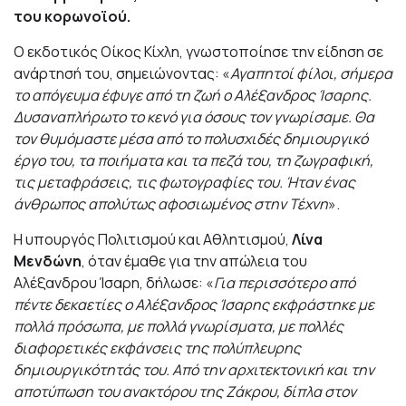
του κορωνοϊού.
Ο εκδοτικός Οίκος Κίχλη, γνωστοποίησε την είδηση σε
ανάρτησή του, σημειώνοντας: «
Αγαπητοί φίλοι, σήμερα
το απόγευμα έφυγε από τη ζωή ο Αλέξανδρος Ίσαρης.
Δυσαναπλήρωτο το κενό για όσους τον γνωρίσαμε. Θα
τον θυμόμαστε μέσα από το πολυσχιδές δημιουργικό
έργο του, τα ποιήματα και τα πεζά του, τη ζωγραφική,
τις μεταφράσεις, τις φωτογραφίες του. Ήταν ένας
άνθρωπος απολύτως αφοσιωμένος στην Τέχνη
».
Η υπουργός Πολιτισμού και Αθλητισμού,
Λίνα
Μενδώνη
, όταν έμαθε για την απώλεια του
Αλέξανδρου Ίσαρη, δήλωσε: «
Για περισσότερο από
πέντε δεκαετίες ο Αλέξανδρος Ίσαρης εκφράστηκε με
πολλά πρόσωπα, με πολλά γνωρίσματα, με πολλές
διαφορετικές εκφάνσεις της πολύπλευρης
δημιουργικότητάς του. Από την αρχιτεκτονική και την
αποτύπωση του ανακτόρου της Ζάκρου, δίπλα στον