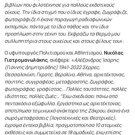
βιβλίων που φιλοτέχνησε για πολλούς εκδοτικούς
οίκους. Την ίδια στιγμή που ο ίδιος έγραφε, ζωγράφιζε,
φωτογράφιζε ή έκανε παραγωγή ραδιοφωνικών
εκπομπών, πάντα με το ίδιο πάθος και την ίδια
προσήλωση στην τέχνη του. Εκφράζω τα θερμά μου
συλλυπητήρια στους οικείους και στους φίλους του
».
Ο υφυπουργός Πολιτισμού και Αθλητισμού,
Νικόλας
Γιατρομανωλάκης
, ανέφερε: «
Αλέξανδρος Ίσαρης
(Γιάννης Δημητριάδης) 1941-2022 Σέρρες,
Θεσσαλονίκη, Γκρατς, Βερολίνο, Αθήνα, αρχιτέκτονας,
ποιητής, συγγραφέας, μεταφραστής, ζωγράφος,
φωτογράφος, γραφίστας... Πολλές ταυτότητες, πολλές
ιδιότητες, πολλές ζωές… “Έχω σχεδιάσει πάνω από
πεντακόσια εξώφυλλα. Εργάστηκα ως αρχιτέκτονας,
αποτύπωσα το μινωικό ανάκτορο της Ζάκρου, έκανα ένα
σωρό μεταφράσεις (λογοτεχνικές και θεατρικές),
έγραψα έντεκα βιβλία, πραγματοποίησα 10 ατομικές
εκθέσεις και συμμετείχα σε 18 ομαδικές, έχω επίσης