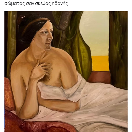
σώματος σαν σκεύος ηδονής.