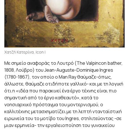
Χατζή Κατερίνα, Icon I
Με σημείο αναφοράς το Λουτρό (The Valpincon bather,
1808, Λούβρο) του Jean-Auguste-Dominique Ingres
(1780-1867), τον οποίο ο Man Ray θαύμαζε-όπως,
άλλωστε, θαύμαζε οτιδήποτε γαλλικό- και με τη λογική
ότι η «ιδέα που παρακινεί ένα έργο τέχνης είναι πιο
σημαντική από το έργο καθεαυτό», κατά το
νοησιαρχικό πρόσταγμα του μοντερνισμού, ο
καλλιτέχνης μετασχηματίζει με τη λεπτή ντανταϊστική
ειρωνεία του το μοτίβο του Ingres, στηλιτεύοντας -σε
μιαν ερμηνεία- την εργαλειοποίηση του γυναικείου