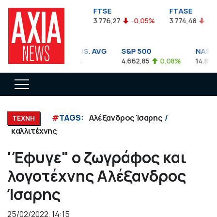
FTSEA
FTSE
FTASE
899,47
-0,04%
3.776,27
-0,05%
3.774,48
-0,10%
DOW JONES INDUS. AVG
S&P 500
NASDAQ C
35.911,81
-0,56%
4.662,85
0,08%
14.893,75
#
TAGS:
Αλέξανδρος Ίσαρης
ΤΕΧΝΗ
καλλιτέχνης
'Έφυγε" ο ζωγράφος και
λογοτέχνης Αλέξανδρος
Ίσαρης
25/02/2022, 14:15