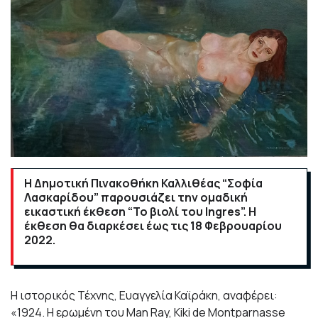
Η Δημοτική Πινακοθήκη Καλλιθέας “Σοφία
Λασκαρίδου” παρουσιάζει την ομαδική
εικαστική έκθεση “To βιολί του Ingres”. Η
έκθεση θα διαρκέσει έως τις 18 Φεβρουαρίου
2022.
Η ιστορικός Τέχνης, Ευαγγελία Καϊράκη, αναφέρει:
«1924. H ερωμένη του Man Ray, Kiki de Montparnasse