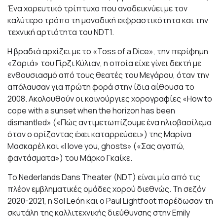
Ένα χορευτικό τρίπτυχο που αναδεικνύει με τον
καλύτερο τρόπο τη μοναδική εκφραστικότητα και την
τεχνική αρτιότητα του NDT1.
Η βραδιά αρχίζει με το «Toss of a Dice», την περίφημη
«Ζαριά» του Γίρζι Κύλιαν, η οποία είχε γίνει δεκτή με
ενθουσιασμό από τους θεατές του Μεγάρου, όταν την
απόλαυσαν για πρώτη φορά στην ίδια αίθουσα το
2008. Ακολουθούν οι καινούργιες χορογραφίες «How to
cope with a sunset when the horizon has been
dismantled» («Πώς αντιμετωπίζουμε ένα ηλιοβασίλεμα
όταν ο ορίζοντας έχει καταρρεύσει») της Μαρίνα
Μασκαρέλ και «I love you, ghosts» («Σας αγαπώ,
φαντάσματα») του Μάρκο Γκαίκε.
To Nederlands Dans Theater (NDT) είναι μία από τις
πλέον εμβληματικές ομάδες χορού διεθνώς. Τη σεζόν
2020-2021, η Sol León και ο Paul Lightfoot παρέδωσαν τη
σκυτάλη της καλλιτεχνικής διεύθυνσης στην Emily