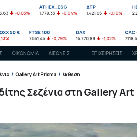
ATHEX_ESG
ΔΤΡ
HELMSI
1.778,33
-0,04%
1.421,05
-0,10%
2.211,72
0,13%
E 100
DAX
CAC 40
A
1,45
-0,79%
15.770,89
-1,02%
7.118,50
-1,15%
7
Σ
ΟΙΚΟΝΟΜΙΑ
ΔΙΕΘΝΕΙΣ
ΕΠΙΧΕΙΡΗΣΕΙΣ
Χ
ΑΓΟΡΕΣ
ένια
Gallery Art Prisma
έκθεση
ίτης Σεζένια στη Gallery Art