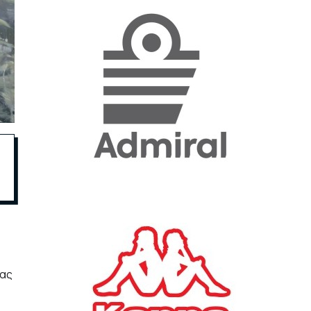
«Η ακρίβεια «γονατίζει»
την κοινωνία - Νέα μεγάλη
έρευνα της Pulse για το
Ε.Ε.Α.
ΟΙΚΟΝΟΜΙΑ
23/07/2026, 12:50
Aktor: Δεν θα γίνουν
δεκτές προσφορές κάτω
των 11,25 ευρώ στην
αύξηση κεφαλαίου
ΕΠΙΧΕΙΡΗΣΕΙΣ
22/07/2026, 12:12
Κ. Πιερρακάκης: Νέα
εποχή για το Ολυμπιακό
νας
Κωπηλατοδρόμιο - Η
δημόσια περιουσία είναι
περιουσία όλων των