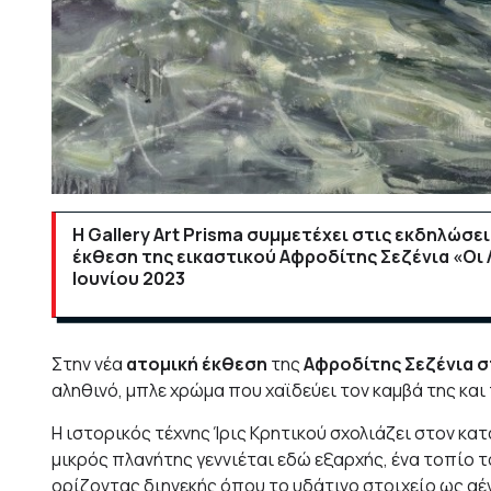
Η Gallery Art Prisma συμμετέχει στις εκδηλώσε
έκθεση της εικαστικού Αφροδίτης Σεζένια «Οι 
Ιουνίου 2023
Στην νέα
ατομική έκθεση
της
Αφροδίτης Σεζένια στ
αληθινό, μπλε χρώμα που χαϊδεύει τον καμβά της και
Η ιστορικός τέχνης Ίρις Κρητικού σχολιάζει στον κ
μικρός πλανήτης γεννιέται εδώ εξαρχής, ένα τοπίο 
ορίζοντας διηνεκής όπου το υδάτινο στοιχείο ως αέν