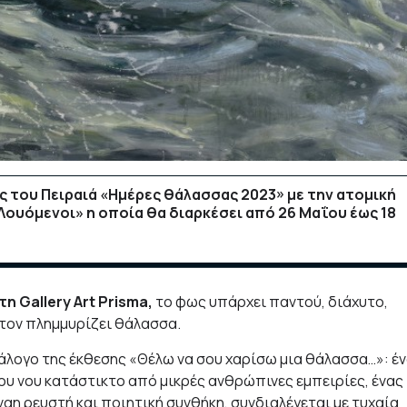
ις του Πειραιά «Ημέρες θάλασσας 2023» με την ατομική
Λουόμενοι» η οποία θα διαρκέσει από 26 Μαΐου έως 18
η Gallery Art Prisma,
το φως υπάρχει παντού, διάχυτο,
 τον πλημμυρίζει θάλασσα.
ατάλογο της έκθεσης «Θέλω να σου χαρίσω μια θάλασσα…»: έ
του νου κατάστικτο από μικρές ανθρώπινες εμπειρίες, ένας
αη ρευστή και ποιητική συνθήκη, συνδιαλέγεται με τυχαία