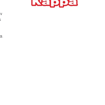
Ελλήνων
ΟΙΚΟΝΟΜΙΑ
22/07/2026, 12:11
ην
ι
Οι επιχειρήσεις ανοίγουν
την ατζέντα της ΔΕΘ – Τα
α.
αιτήματα προς τον
πρωθυπουργό
ΕΠΙΧΕΙΡΗΣΕΙΣ
22/07/2026, 12:09
ΕΣΠΑ για επιχειρήσεις:
Όλα όσα πρέπει να
γνωρίζετε πριν ανοίξει ο
φάκελος της αίτησης
ΟΙΚΟΝΟΜΙΑ
21/07/2026, 12:36
Τουρισμός: Διψήφια