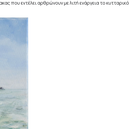
κας που εντέλει αρθρώνουν με λιτή ενάργεια το κυτταρικό