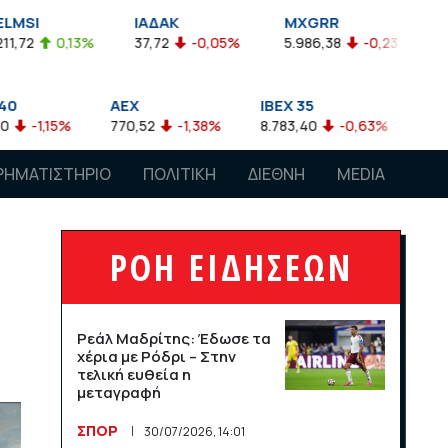
ΙΑΔΑΚ
MXGRR
ΣΑΓΔ
37,72
-0,05%
5.986,38
-0,23%
2.924,61
-0,03%
EX
IBEX 35
ATX
70,52
-1,38%
8.783,40
-0,63%
4.007,68
-0,57%
ΡΗΜΑΤΙΣΤΗΡΙΟ
ΠΟΛΙΤΙΚΗ
ΔΙΕΘΝΗ
MEDIA
ΡΟΗ ΕΙΔΗΣΕΩΝ
Ρεάλ Μαδρίτης: Έδωσε τα
χέρια με Ρόδρι – Στην
τελική ευθεία η
μεταγραφή
ΣΠΟΡ
30/07/2026, 14:01