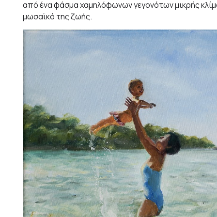
από ένα φάσμα χαμηλόφωνων γεγονότων μικρής κλίμα
μωσαϊκό της ζωής.