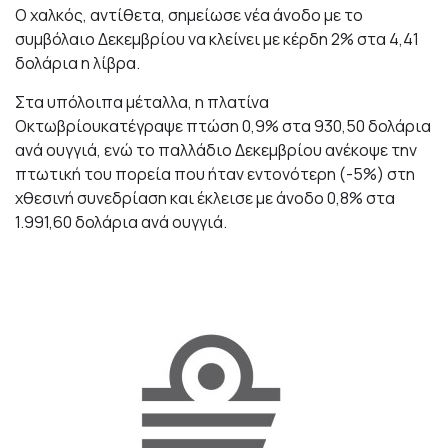
Ο χαλκός, αντίθετα, σημείωσε νέα άνοδο με το
συμβόλαιο Δεκεμβρίου να κλείνει με κέρδη 2% στα 4,41
δολάρια η λίβρα.
Στα υπόλοιπα μέταλλα, η πλατίνα
Οκτωβρίουκατέγραψε πτώση 0,9% στα 930,50 δολάρια
ανά ουγγιά, ενώ το παλλάδιο Δεκεμβρίου ανέκοψε την
πτωτική του πορεία που ήταν εντονότερη (-5%) στη
χθεσινή συνεδρίαση και έκλεισε με άνοδο 0,8% στα
1.991,60 δολάρια ανά ουγγιά.