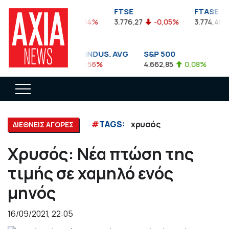
FTSEA
FTSE
FTASE
899,47
-0,04%
3.776,27
-0,05%
3.774,48
DOW JONES INDUS. AVG
S&P 500
NA
35.911,81
-0,56%
4.662,85
0,08%
14.
#
TAGS:
χρυσός
ΔΙΕΘΝΕΙΣ ΑΓΟΡΕΣ
Χρυσός: Νέα πτώση της
τιμής σε χαμηλό ενός
μηνός
16/09/2021, 22:05