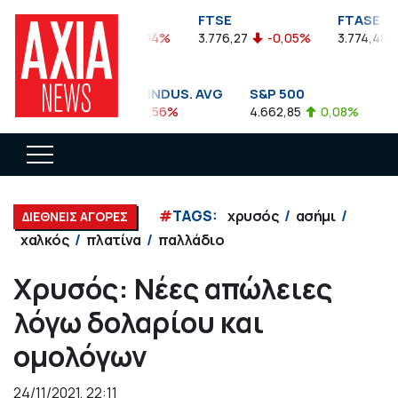
FTSEA
FTSE
FTASE
899,47
-0,04%
3.776,27
-0,05%
3.774,48
DOW JONES INDUS. AVG
S&P 500
NA
35.911,81
-0,56%
4.662,85
0,08%
14.
#
TAGS:
χρυσός
ασήμι
ΔΙΕΘΝΕΙΣ ΑΓΟΡΕΣ
χαλκός
πλατίνα
παλλάδιο
Χρυσός: Νέες απώλειες
λόγω δολαρίου και
ομολόγων
24/11/2021, 22:11