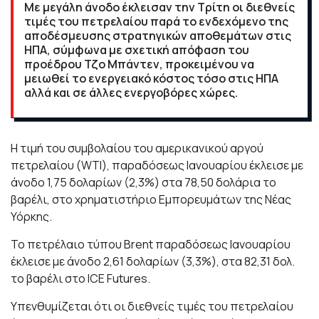
Με μεγάλη άνοδο έκλεισαν την Τρίτη οι διεθνείς
τιμές του πετρελαίου παρά το ενδεχόμενο της
αποδέσμευσης στρατηγικών αποθεμάτων στις
ΗΠΑ, σύμφωνα με σχετική απόφαση του
προέδρου Τζο Μπάντεν, προκειμένου να
μειωθεί το ενεργειακό κόστος τόσο στις ΗΠΑ
αλλά και σε άλλες ενεργοβόρες χώρες.
Η τιμή του συμβολαίου του αμερικανικού αργού
πετρελαίου (WTI), παραδόσεως Ιανουαρίου έκλεισε με
άνοδο 1,75 δολαρίων (2,3%) στα 78,50 δολάρια το
βαρέλι, στο χρηματιστήριο Εμπορευμάτων της Νέας
Υόρκης.
Το πετρέλαιο τύπου Brent παραδόσεως Ιανουαρίου
έκλεισε με άνοδο 2,61 δολαρίων (3,3%), στα 82,31 δολ.
το βαρέλι στο ICE Futures.
Υπενθυμίζεται ότι οι διεθνείς τιμές του πετρελαίου