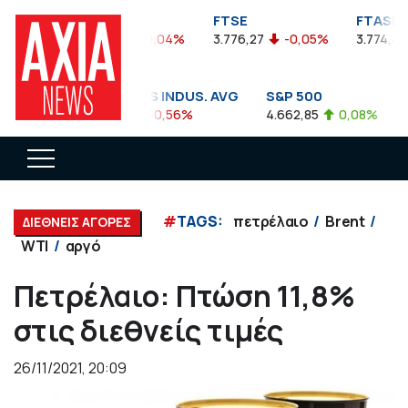
FTSEA
FTSE
FTASE
899,47
-0,04%
3.776,27
-0,05%
3.774,48
DOW JONES INDUS. AVG
S&P 500
N
35.911,81
-0,56%
4.662,85
0,08%
1
#
TAGS:
πετρέλαιο
Brent
ΔΙΕΘΝΕΙΣ ΑΓΟΡΕΣ
WTI
αργό
Πετρέλαιο: Πτώση 11,8%
στις διεθνείς τιμές
26/11/2021, 20:09