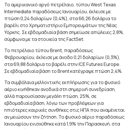
Το αμερικανικό αργό πετρέλαιο, τύπου West Texas
Intermediate παραδόσεως Ιανουαρίου, έκλεισε με
πτώση 0,24 δολαρίων (0,4%), στα 66,26 δολάρια το
βαρέλι στο Χρηματιστήριο Εμπορευμάτων της Νέας
Υόρκης. Σε εβδομαδιαία βάση σημείωσε απώλειες 2,8%,
σύμφωνα με τα στοιχεία της FactSet.
Το πετρέλαιο τύπου Brent, παραδόσεως
Φεβρουαρίου, έκλεισε με άνοδο 0,21 δολαρίων (0,3%),
στα 69,88 δολάρια το βαρέλι στην ICE Futures Europe.
Σε εβδομαδιαία βάση το Brent κατέγραψε πτώση 2,4%.
Τα συμβόλαια μελλοντικής εκπλήρωσης για το φυσικό
αέριο κινήθηκαν ανοδικά στη σημερινή συνεδρίαση,
αλλά παρουσίασαν μεγάλη πτώση, 25%, σε
εβδομαδιαία βάση, λόγω των προβλέψεων για
ηπιότερες καιρικές συνθήκες στις ΗΠΑ που αναμένεται
αν μειώσουν την ζήτηση. Το φυσικό αέριο παραδόσεως
Ιανουαρίου ενισχύθηκε κατά 1,9% την Παρασκευή, στα