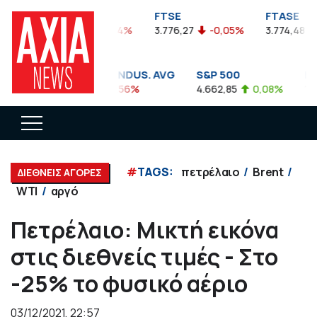
FTSEA
FTSE
FTASE
899,47
-0,04%
3.776,27
-0,05%
3.774,48
DOW JONES INDUS. AVG
S&P 500
NA
35.911,81
-0,56%
4.662,85
0,08%
14.8
#
TAGS:
πετρέλαιο
Brent
ΔΙΕΘΝΕΙΣ ΑΓΟΡΕΣ
WTI
αργό
Πετρέλαιο: Μικτή εικόνα
στις διεθνείς τιμές - Στο
-25% το φυσικό αέριο
03/12/2021, 22:57