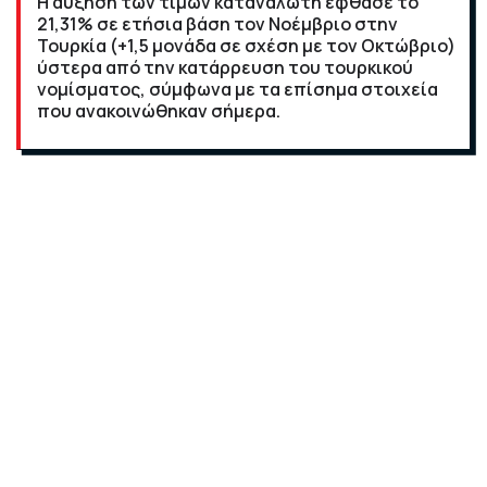
Η αύξηση των τιμών καταναλωτή έφθασε το
21,31% σε ετήσια βάση τον Νοέμβριο στην
Τουρκία (+1,5 μονάδα σε σχέση με τον Οκτώβριο)
ύστερα από την κατάρρευση του τουρκικού
νομίσματος, σύμφωνα με τα επίσημα στοιχεία
που ανακοινώθηκαν σήμερα.
Ο πληθωρισμός αυτός, υπερτετραπλάσιος του
αρχικού στόχου της κυβέρνησης και στο υψηλότερο
επίπεδο των τελευταίων τριών ετών, εξηγείται κυρίως
από τη βουτιά της τουρκικής λίρας, που έχει δει την
αξία της να κατακρημνίζεται πάνω από 45% έναντι
του δολαρίου από τις αρχές του έτους και κοντά στο
30% από τον Οκτώβριο, το οποίο καθιστά πιο ακριβές
τις εισαγωγές.
Σήμερα στις 10:30 ώρα Ελλάδας, η ισοτιμία του
τουρκικού νομίσματος πλησίαζε τις 13,87 λίρες ανά
δολάριο.