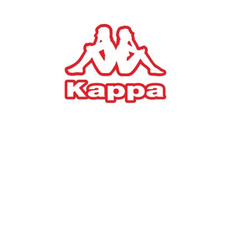
#
TAGS:
Ευρωζώνη
ΔΙΕΘΝΕΙΣ ΑΓΟΡΕΣ
Βελτιώθηκε το επενδυτικό