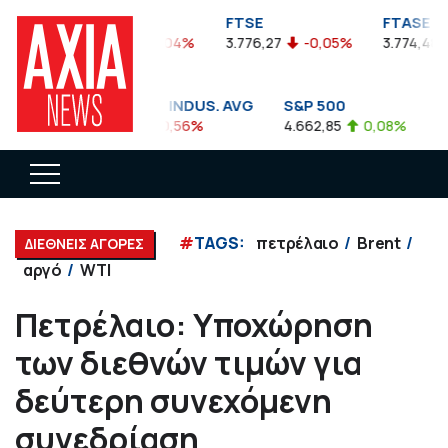
FTSEA
FTSE
FTASE
899,47
-0,04%
3.776,27
-0,05%
3.774,48
DOW JONES INDUS. AVG
S&P 500
N
35.911,81
-0,56%
4.662,85
0,08%
14
#
TAGS:
πετρέλαιο
Brent
ΔΙΕΘΝΕΙΣ ΑΓΟΡΕΣ
αργό
WTI
Πετρέλαιο: Υποχώρηση
των διεθνών τιμών για
δεύτερη συνεχόμενη
συνεδρίαση