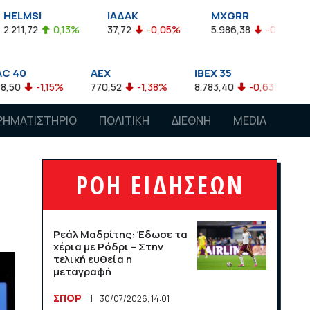
ΙΑΔΑΚ
MXGRR
ΣΑΓΔ
,13%
37,72
-0,05%
5.986,38
-0,23%
2.924,61
AEX
IBEX 35
ATX
%
770,52
-1,38%
8.783,40
-0,63%
4.007,68
-
ΡΗΜΑΤΙΣΤΗΡΙΟ
ΠΟΛΙΤΙΚΗ
ΔΙΕΘΝΗ
MEDIA
ΡΟΗ ΕΙΔΗΣΕΩΝ
Ρεάλ Μαδρίτης: Έδωσε τα
χέρια με Ρόδρι – Στην
τελική ευθεία η
μεταγραφή
ΣΠΟΡ
30/07/2026, 14:01