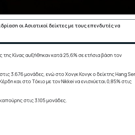
εδρίαση οι Ασιατικοί δείκτες με τους επενδυτές να
 της Κίνας αυξήθηκαν κατά 25,6% σε ετήσια βάση τον
στις 3.676 μονάδες, ενώ στο Χονγκ Κονγκ ο δείκτης Hang Se
έρδη και στο Τόκιο με τον Nikkei να ενισχύεται 0,85% στις
καπούρης στις 3.105 μονάδες.