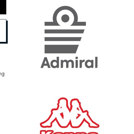
«Η ακρίβεια «γονατίζει»
την κοινωνία - Νέα μεγάλη
έρευνα της Pulse για το
Ε.Ε.Α.
ΟΙΚΟΝΟΜΙΑ
23/07/2026, 12:50
Aktor: Δεν θα γίνουν
δεκτές προσφορές κάτω
ng
των 11,25 ευρώ στην
αύξηση κεφαλαίου
ΕΠΙΧΕΙΡΗΣΕΙΣ
22/07/2026, 12:12
Κ. Πιερρακάκης: Νέα
εποχή για το Ολυμπιακό
Κωπηλατοδρόμιο - Η
δημόσια περιουσία είναι
περιουσία όλων των