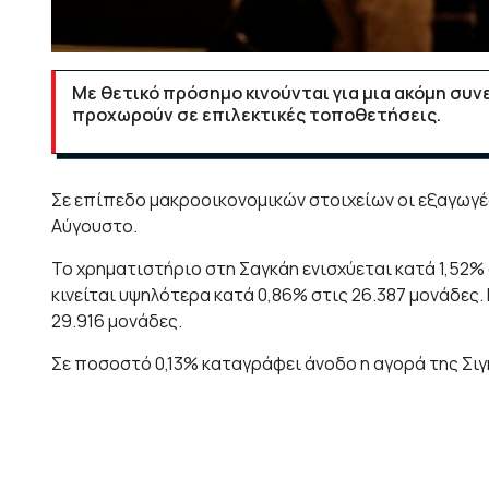
Με θετικό πρόσημο κινούνται για μια ακόμη συν
προχωρούν σε επιλεκτικές τοποθετήσεις.
Σε επίπεδο μακροοικονομικών στοιχείων οι εξαγωγές
Αύγουστο.
Το χρηματιστήριο στη Σαγκάη ενισχύεται κατά 1,52% 
κινείται υψηλότερα κατά 0,86% στις 26.387 μονάδες. Κ
29.916 μονάδες.
Σε ποσοστό 0,13% καταγράφει άνοδο η αγορά της Σιγ