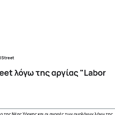
l Street
eet λόγω της αργίας "Labor
 της Νέας Υόρκης και οι αγορές των ομολόγων λόγω της