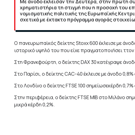
Με άνοδο έκλεισαν την Δευτέρα, στην πρώτη σ
χρηματιστήρια τη στιγμή που η προσοχή του επ
νομισματικής πολιτικής της Ευρωπαϊκής Κεντρ
σχετικά με έκτακτο πρόγραμμα αγοράς στοιχείων
O πανευρωπαϊκός δείκτης Stoxx 600 έκλεισε με άνο
ιστορικό υψηλό του που είχε πραγματοποιήσει ττον
Στη Φρανκφούρτη, ο δείκτης DAX 30 κατέγραψε άνοδο 
Στο Παρίσι, ο δείκτης CAC-40 έκλεισε με άνοδο 0,8% 
Στο Λονδίνο ο δείκτης FTSE 100 σημείωσεκέρδη 0,7% σ
Στην περιφέρεια, ο δείκτης FTSE MIB στο Μιλάνο σημ
μικρά κέρδη 0,2%.