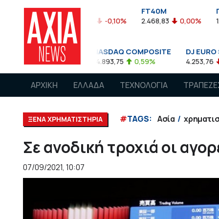
FTASE
FT40M
ΓΔ
05%
3.774,48
-0,10%
2.468,83
0,00%
1.545,63
-
00
NASDAQ COMPOSITE
DJ EURO STOXX 50 
85
0,08%
14.893,75
0,59%
4.253,76
-1,13%
ΑΡΧΙΚΗ
ΕΛΛΑΔΑ
ΤΕΧΝΟΛΟΓΙΑ
ΤΡΑΠΕΖΕ
#
TAGS:
Ασία
χρηματι
ΞΕΝΑ ΧΡΗΜΑΤΙΣΤΗΡΙΑ
Σε ανοδική τροχιά οι αγορ
07/09/2021, 10:07