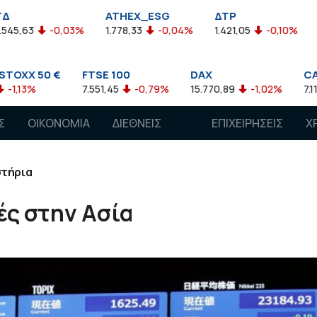
ATHEX_ESG
ΔΤΡ
HELMSI
0,03%
1.778,33
-0,04%
1.421,05
-0,10%
2.211,72
0
€
FTSE 100
DAX
CAC 40
7.551,45
-0,79%
15.770,89
-1,02%
7.118,50
-1,15
Σ
ΟΙΚΟΝΟΜΙΑ
ΔΙΕΘΝΕΙΣ
ΕΠΙΧΕΙΡΗΣΕΙΣ
Χ
ΑΓΟΡΕΣ
στήρια
ές στην Ασία