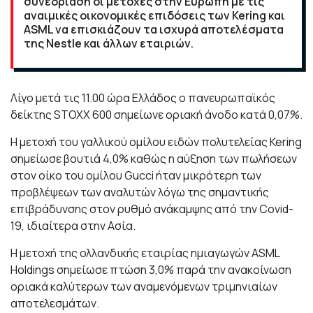
συνεδρίαση οι μετοχές στην Ευρώπη με τις
αναιμικές οικονομικές επιδόσεις των Kering και
ASML να επισκιάζουν τα ισχυρά αποτελέσματα
της Nestle και άλλων εταιριών.
Λίγο μετά τις 11.00 ώρα Ελλάδος ο πανευρωπαϊκός
δείκτης STOXX 600 σημείωνε οριακή άνοδο κατά 0,07%.
Η μετοχή του γαλλικού ομίλου ειδών πολυτελείας Kering
σημείωσε βουτιά 4,0% καθώς η αύξηση των πωλήσεων
στον οίκο του ομίλου Gucci ήταν μικρότερη των
προβλέψεων των αναλυτών λόγω της σημαντικής
επιβράδυνσης στον ρυθμό ανάκαμψης από την Covid-
19, ιδιαίτερα στην Ασία.
Η μετοχή της ολλανδικής εταιρίας ημιαγωγών ASML
Holdings σημείωσε πτώση 3,0% παρά την ανακοίνωση
οριακά καλύτερων των αναμενόμενων τριμηνιαίων
αποτελεσμάτων.