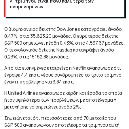
γ΄τριμήνου είναι πολύ καλύτερα των
αναμενομένων.
Ο βιομηχανικός δείκτης Dow Jones καταγράφει άνοδο
0,47%, στις 35.623,29 μονάδες. Ο ευρύτερος δείκτης
S&P 500 σημειώνει κέρδη 0,43%, στις 4.537,67 μονάδες.
Ο τεχνολογικός δείκτης Nasdaq καταγράφει άνοδο
0,23%, στις 15.162,88 μονάδες.
Από τις εισηγμένες εταιρείες η Netflix ανακοίνωσε ότι
έγραψε 4,4 εκατ. νέους συνδρομητές το τρίτο τρίμηνο,
έναντι πρόβλεψης για 3,84 εκατ.
Η United Airlines ανακοίνωσε κέρδη και έσοδα τα οποία
ήταν υψηλότερα των προβλέψεων, με αποτέλεσμα η
μετοχή ρης να σημειώνει άνοδο 2%.
Σημειώνεται ότι περισσότερες από 70 μετοχές του
S&P 500 ανακοινώνουν αποτελέσματα τριμήνου αυτή