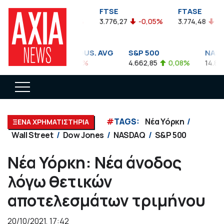
FTSEA
FTSE
FTASE
899,47
-0,04%
3.776,27
-0,05%
3.774,48
-0,
DOW JONES INDUS. AVG
S&P 500
NASD
35.911,81
-0,56%
4.662,85
0,08%
14.893
#
TAGS:
Νέα Υόρκη
ΞΕΝΑ ΧΡΗΜΑΤΙΣΤΗΡΙΑ
Wall Street
Dow Jones
NASDAQ
S&P 500
Νέα Υόρκη: Νέα άνοδος
λόγω θετικών
αποτελεσμάτων τριμήνου
20/10/2021, 17:42