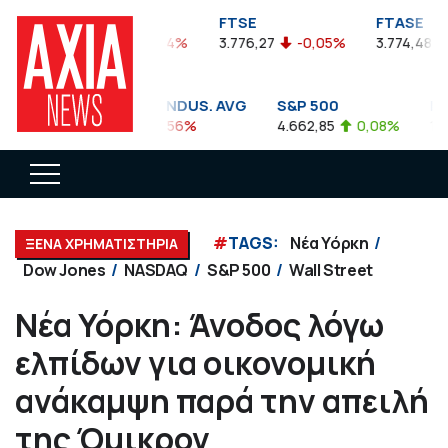
FTSEA
FTSE
FTASE
899,47
-0,04%
3.776,27
-0,05%
3.774,48
DOW JONES INDUS. AVG
S&P 500
NAS
35.911,81
-0,56%
4.662,85
0,08%
14.8
#
TAGS:
Νέα Υόρκη
ΞΕΝΑ ΧΡΗΜΑΤΙΣΤΗΡΙΑ
Dow Jones
NASDAQ
S&P 500
Wall Street
Νέα Υόρκη: Άνοδος λόγω
ελπίδων για οικονομική
ανάκαμψη παρά την απειλή
της Όμικρον