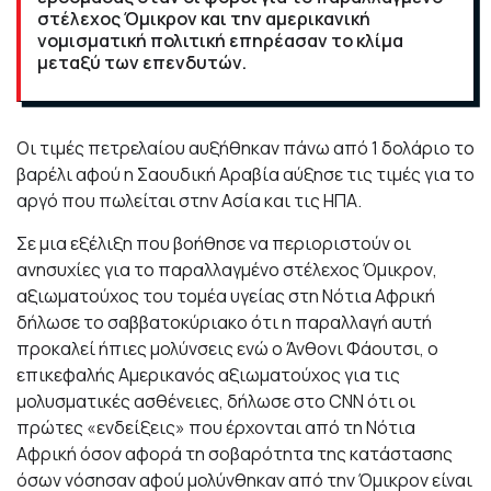
στέλεχος Όμικρον και την αμερικανική
νομισματική πολιτική επηρέασαν το κλίμα
μεταξύ των επενδυτών.
Οι τιμές πετρελαίου αυξήθηκαν πάνω από 1 δολάριο το
βαρέλι αφού η Σαουδική Αραβία αύξησε τις τιμές για το
αργό που πωλείται στην Ασία και τις ΗΠΑ.
Σε μια εξέλιξη που βοήθησε να περιοριστούν οι
ανησυχίες για το παραλλαγμένο στέλεχος Όμικρον,
αξιωματούχος του τομέα υγείας στη Νότια Αφρική
δήλωσε το σαββατοκύριακο ότι η παραλλαγή αυτή
προκαλεί ήπιες μολύνσεις ενώ ο Άνθονι Φάουτσι, ο
επικεφαλής Αμερικανός αξιωματούχος για τις
μολυσματικές ασθένειες, δήλωσε στο CNN ότι οι
πρώτες «ενδείξεις» που έρχονται από τη Νότια
Αφρική όσον αφορά τη σοβαρότητα της κατάστασης
όσων νόσησαν αφού μολύνθηκαν από την Όμικρον είναι