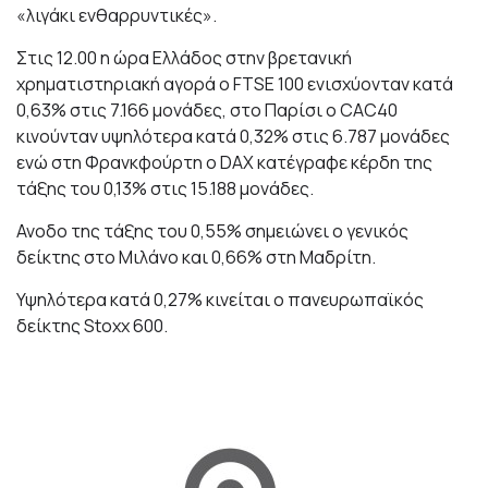
«λιγάκι ενθαρρυντικές».
Στις 12.00 η ώρα Ελλάδος στην βρετανική
χρηματιστηριακή αγορά ο FTSE 100 ενισχύονταν κατά
0,63% στις 7.166 μονάδες, στο Παρίσι ο CAC40
κινούνταν υψηλότερα κατά 0,32% στις 6.787 μονάδες
ενώ στη Φρανκφούρτη ο DAX κατέγραφε κέρδη της
τάξης του 0,13% στις 15.188 μονάδες.
Ανοδο της τάξης του 0,55% σημειώνει ο γενικός
δείκτης στο Μιλάνο και 0,66% στη Μαδρίτη.
Υψηλότερα κατά 0,27% κινείται ο πανευρωπαϊκός
δείκτης Stoxx 600.