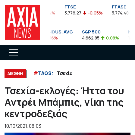
FTSEA
FTSE
FTASE
899,47
-0,04%
3.776,27
-0,05%
3.774,48
-
DOW JONES INDUS. AVG
S&P 500
NAS
35.911,81
-0,56%
4.662,85
0,08%
14.89
#
TAGS:
Τσεχία
ΔΙΕΘΝΗ
Τσεχία-εκλογές: Ήττα του
Αντρέι Μπάμπις, νίκη της
κεντροδεξιάς
10/10/2021, 08:03