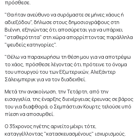
πρόσθεσε.
"Θα ήταν ανεύθυνο να συρόμαστε σε μήνες χάους ή
αδιεξόδου", δήλωσε στους δημοσιογράφους στη
Βιέννη, εξηγώντας ότι αποσύρεται για να υπάρχει
"σταθερότητα" στη χώρα απορρίπτοντας παράλληλα
"ψευδείς κατηγορίες".
"Θέλω να παραχωρήσω τη θέση μου για να αποτρέψω
το χάος, πρόσθεσε λέγοντας ότι πρότεινε το όνομα
του υπουργού του των Εξωτερικών, Αλεξάντερ
Σάλενμπεργκ για να τον διαδεχθεί.
Μετά την ανακοίνωση, την Τετάρτη, από την
εισαγγελία, της έναρξης διενέργειας έρευνας σε βάρος
του για διαφθορά, ο Σεμπάστιαν Κουρτς τελούσε υπό
πίεση να αποσυρθεί.
Ο 35χρονος ηγέτης αρνείτο μέχρι τότε,
καταγγέλλοντας "κατασκευασμένους" ισχυρισμούς.