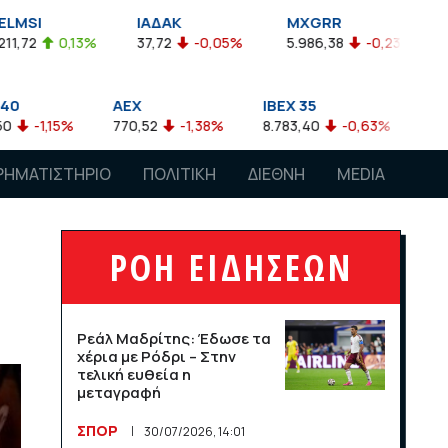
ΙΑΔΑΚ
MXGRR
ΣΑΓΔ
37,72
-0,05%
5.986,38
-0,23%
2.924,61
-0,03%
X
IBEX 35
ATX
0,52
-1,38%
8.783,40
-0,63%
4.007,68
-0,57%
ΡΗΜΑΤΙΣΤΗΡΙΟ
ΠΟΛΙΤΙΚΗ
ΔΙΕΘΝΗ
MEDIA
ΡΟΗ ΕΙΔΗΣΕΩΝ
Ρεάλ Μαδρίτης: Έδωσε τα
χέρια με Ρόδρι – Στην
τελική ευθεία η
μεταγραφή
ΣΠΟΡ
30/07/2026, 14:01