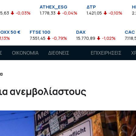
ATHEX_ESG
ΔΤΡ
HELMSI
1.778,33
-0,04%
1.421,05
-0,10%
2.211,72
0,13%
 100
DAX
CAC 40
AE
,45
-0,79%
15.770,89
-1,02%
7.118,50
-1,15%
77
Σ
ΟΙΚΟΝΟΜΙΑ
ΔΙΕΘΝΕΙΣ
ΕΠΙΧΕΙΡΗΣΕΙΣ
Χ
ΑΓΟΡΕΣ
α
ια ανεμβολίαστους