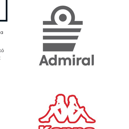
«Η ακρίβεια «γονατίζει»
την κοινωνία - Νέα μεγάλη
έρευνα της Pulse για το
Ε.Ε.Α.
ρα
ΟΙΚΟΝΟΜΙΑ
23/07/2026, 12:50
κό
ς
Aktor: Δεν θα γίνουν
δεκτές προσφορές κάτω
των 11,25 ευρώ στην
αύξηση κεφαλαίου
ΕΠΙΧΕΙΡΗΣΕΙΣ
22/07/2026, 12:12
Κ. Πιερρακάκης: Νέα
εποχή για το Ολυμπιακό
Κωπηλατοδρόμιο - Η
δημόσια περιουσία είναι
περιουσία όλων των