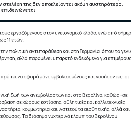
ν στελέχη της
δεν αποκλείονται ακόμη αυστηρότεροι
 επιδεινώνεται.
τους εργαζόμενους στον υγειονομικό κλάδο, ενώ από σήμε
ως 11 ετών.
την πολιτική αντιπαράθεση και στη Γερμανία, όπου το γενι
έρνηση, αλλά παραμένει υπαρκτό ενδεχόμενο για επιμέρου
 πρέπει να αφορά μόνο εμβολιασμένους και νοσήσαντες, οι
νική ζωή των ανεμβολίαστων και στο Βερολίνο, καθώς -σε
σβαση σε χώρους εστίασης, αθλητικές και καλλιτεχνικές
ναστήρια, κομμωτήρια και ινστιτούτα αισθητικής, αλλά και
εύουσας. Τα διάσημα νυχτερινά κλαμπ του Βερολίνου