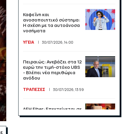
Καφεΐνη και
ανοσοποιητικό σύστημα:
Η σχέση με τα αυτοάνοσα
νοσήματα
ΥΓΕΙΑ
30/07/2026, 14:00
Πειραιώς: Ανεβάζει στα 12
ευρώ την τιμή-στόχο UBS
- Βλέπει νέα περιθώρια
ανόδου
ΤΡΑΠΕΖΕΣ
30/07/2026, 13:59
ΔΕΗ Fiber: Επεκτείνεται σε
15 νέες περιοχές σε Αττική
και Θεσσαλονίκη
ΕΠΙΧΕΙΡΗΣΕΙΣ
23/07/2026, 13:09
σε