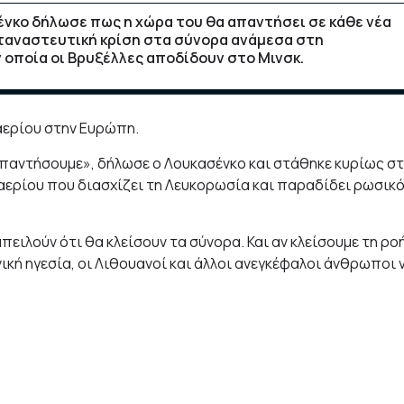
νκο δήλωσε πως η χώρα του θα απαντήσει σε κάθε νέα
εταναστευτική κρίση στα σύνορα ανάμεσα στη
ν οποία οι Βρυξέλλες αποδίδουν στο Μινσκ.
αερίου στην Ευρώπη.
 απαντήσουμε», δήλωσε ο Λουκασένκο και στάθηκε κυρίως σ
αερίου που διασχίζει τη Λευκορωσία και παραδίδει ρωσικ
ειλούν ότι θα κλείσουν τα σύνορα. Και αν κλείσουμε τη ρο
νική ηγεσία, οι Λιθουανοί και άλλοι ανεγκέφαλοι άνθρωποι 