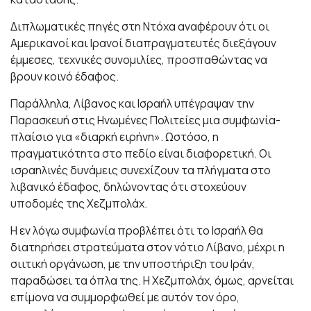
Διπλωματικές πηγές στη Ντόχα αναφέρουν ότι οι
Αμερικανοί και Ιρανοί διαπραγματευτές διεξάγουν
έμμεσες, τεχνικές συνομιλίες, προσπαθώντας να
βρουν κοινό έδαφος.
Παράλληλα, Λίβανος και Ισραήλ υπέγραψαν την
Παρασκευή στις Ηνωμένες Πολιτείες μια συμφωνία-
πλαίσιο για «διαρκή ειρήνη». Ωστόσο, η
πραγματικότητα στο πεδίο είναι διαφορετική. Οι
ισραηλινές δυνάμεις συνεχίζουν τα πλήγματα στο
λιβανικό έδαφος, δηλώνοντας ότι στοχεύουν
υποδομές της Χεζμπολάχ.
Η εν λόγω συμφωνία προβλέπει ότι το Ισραήλ θα
διατηρήσει στρατεύματα στον νότιο Λίβανο, μέχρι η
σιιτική οργάνωση, με την υποστήριξη του Ιράν,
παραδώσει τα όπλα της. Η Χεζμπολάχ, όμως, αρνείται
επίμονα να συμμορφωθεί με αυτόν τον όρο,