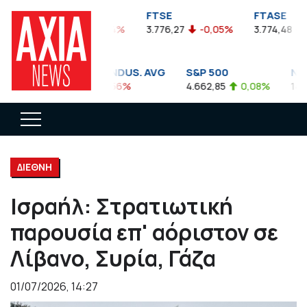
FTSEA
FTSE
FTASE
899,47
-0,04%
3.776,27
-0,05%
3.774,48
-0
DOW JONES INDUS. AVG
S&P 500
NASD
35.911,81
-0,56%
4.662,85
0,08%
14.893
ΔΙΕΘΝΗ
Ισραήλ: Στρατιωτική
παρουσία επ' αόριστον σε
Λίβανο, Συρία, Γάζα
01/07/2026, 14:27