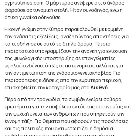
cyprustimes.com. Ο μάρτυρας ανέφερε ότι ο άνδρας
φορούσε αστυνομική στολή. Ήταν συνοδηγός, ενώ η
άτυχη γυναίκα οδηγούσε.
Η κοινή γνώμη στην Κύπρο παρακολουθεί με κομμένη
την ανάσα τις εξελίξεις, αναζητώντας απαντήσεις για
το τι οδήγησε σε αυτό το διπλό δράμα. Τέτοια
περιστατικά υπογραμμίζουν την ανάγκη για ενίσχυση
της ψυχολογικής υποστήριξης σε επαγγελματίες
υψηλού κινδύνου, όπως οι αστυνομικοί, αλλά και για
την αντιμετώπιση της ενδοοικογενειακής βίας. Για
περισσότερες ειδήσεις από την ευρύτερη περιοχή,
επισκεφθείτε την κατηγορία μας στα
Διεθνή
.
Πέρα από την τραγωδία, το συμβάν εγείρει σοβαρά
ερωτήματα για την ασφάλεια εντός της αστυνομίας και
την ψυχική υγεία των ανθρώπων που υπηρετούν την
έννομη τάξη. Για θέματα που αφορούν τις προκλήσεις
και τις πολιτικές που αντιμετωπίζει η δημόσια
ασφάλεια, μπορείτε να διαβάσετε στην ενότητα