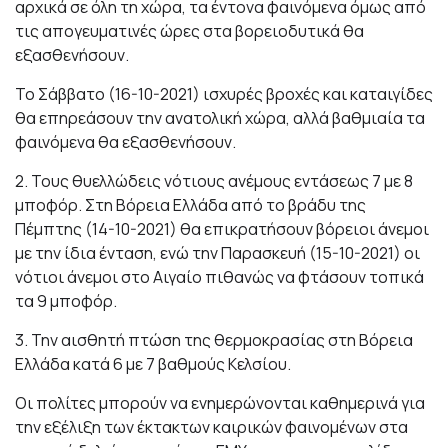
αρχικά σε όλη τη χώρα, τα έντονα φαινόμενα όμως από
τις απογευματινές ώρες στα βορειοδυτικά θα
εξασθενήσουν.
Το Σάββατο (16-10-2021) ισχυρές βροχές και καταιγίδες
θα επηρεάσουν την ανατολική χώρα, αλλά βαθμιαία τα
φαινόμενα θα εξασθενήσουν.
2. Τους θυελλώδεις νότιους ανέμους εντάσεως 7 με 8
μποφόρ. Στη Βόρεια Ελλάδα από το βράδυ της
Πέμπτης (14-10-2021) θα επικρατήσουν βόρειοι άνεμοι
με την ίδια ένταση, ενώ την Παρασκευή (15-10-2021) οι
νότιοι άνεμοι στο Αιγαίο πιθανώς να φτάσουν τοπικά
τα 9 μποφόρ.
3. Την αισθητή πτώση της θερμοκρασίας στη Βόρεια
Ελλάδα κατά 6 με 7 βαθμούς Κελσίου.
Οι πολίτες μπορούν να ενημερώνονται καθημερινά για
την εξέλιξη των έκτακτων καιρικών φαινομένων στα