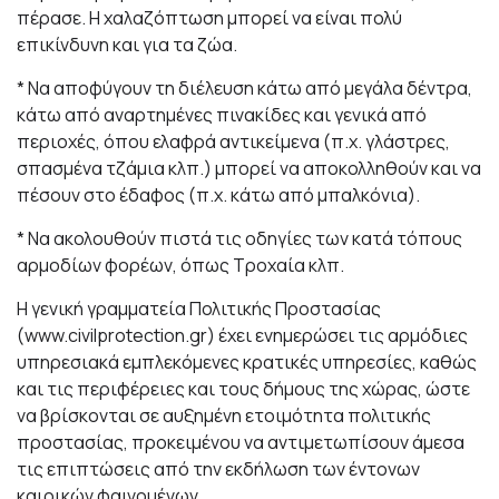
πέρασε. Η χαλαζόπτωση μπορεί να είναι πολύ
επικίνδυνη και για τα ζώα.
* Να αποφύγουν τη διέλευση κάτω από μεγάλα δέντρα,
κάτω από αναρτημένες πινακίδες και γενικά από
περιοχές, όπου ελαφρά αντικείμενα (π.χ. γλάστρες,
σπασμένα τζάμια κλπ.) μπορεί να αποκολληθούν και να
πέσουν στο έδαφος (π.χ. κάτω από μπαλκόνια).
* Να ακολουθούν πιστά τις οδηγίες των κατά τόπους
αρμοδίων φορέων, όπως Τροχαία κλπ.
Η γενική γραμματεία Πολιτικής Προστασίας
(
www.civilprotection.gr
) έχει ενημερώσει τις αρμόδιες
υπηρεσιακά εμπλεκόμενες κρατικές υπηρεσίες, καθώς
και τις περιφέρειες και τους δήμους της χώρας, ώστε
να βρίσκονται σε αυξημένη ετοιμότητα πολιτικής
προστασίας, προκειμένου να αντιμετωπίσουν άμεσα
τις επιπτώσεις από την εκδήλωση των έντονων
καιρικών φαινομένων.