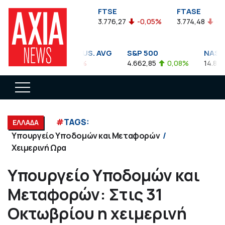
FTSEA
FTSE
FTASE
899,47
-0,04%
3.776,27
-0,05%
3.774,48
-0,10
DOW JONES INDUS. AVG
S&P 500
NASDAQ
35.911,81
-0,56%
4.662,85
0,08%
14.893,75
#
TAGS:
ΕΛΛΑΔΑ
Υπουργείο Υποδομών και Μεταφορών
Χειμερινή Ωρα
Υπουργείο Υποδομών και
Μεταφορών: Στις 31
Οκτωβρίου η χειμερινή