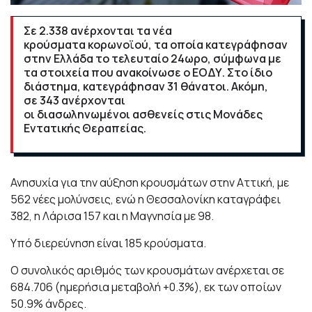
Σε 2.338 ανέρχονται τα νέα
κρούσματα κορωνοϊού, τα οποία κατεγράφησαν
στην Ελλάδα το τελευταίο 24ωρο, σύμφωνα με
τα στοιχεία που ανακοίνωσε ο ΕΟΔΥ. Στο ίδιο
διάστημα, κατεγράφησαν 31 θάνατοι. Ακόμη,
σε 343 ανέρχονται
οι διασωληνωμένοι ασθενείς στις Μονάδες
Εντατικής Θεραπείας.
Ανησυχία για την αύξηση κρουσμάτων στην Αττική, με
562 νέες μολύνσεις, ενώ η Θεσσαλονίκη καταγράφει
382, η Λάρισα 157 και η Μαγνησία με 98.
Υπό διερεύνηση είναι 185 κρούσματα.
Ο συνολικός αριθμός των κρουσμάτων ανέρχεται σε
684.706 (ημερήσια μεταβολή +0.3%), εκ των οποίων
50.9% άνδρες.