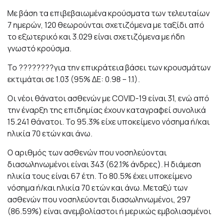
Με βάση τα επιβεβαιωμένα κρούσματα των τελευταίων
7 ημερών, 120 θεωρούνται σχετιζόμενα με ταξίδι από
το εξωτερικό και 3.029 είναι σχετιζόμενα με ήδη
γνωστό κρούσμα.
To ????????για την επικράτεια βάσει των κρουσμάτων
εκτιμάται σε 1.03 (95% ΔΕ: 0.98 – 1.1).
Οι νέοι θάνατοι ασθενών με COVID-19 είναι 31, ενώ από
την έναρξη της επιδημίας έχουν καταγραφεί συνολικά
15.241 θάνατοι. Το 95.3% είχε υποκείμενο νόσημα ή/και
ηλικία 70 ετών και άνω.
Ο αριθμός των ασθενών που νοσηλεύονται
διασωληνωμένοι είναι 343 (62.1% άνδρες). Η διάμεση
ηλικία τους είναι 67 έτη. To 80.5% έχει υποκείμενο
νόσημα ή/και ηλικία 70 ετών και άνω. Μεταξύ των
ασθενών που νοσηλεύονται διασωληνωμένοι, 297
(86.59%) είναι ανεμβολίαστοι ή μερικώς εμβολιασμένοι