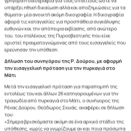
γρήγορα η δικογραφία για τους υπαίτιους ώστε να
υπάρξει ηθική δικαίωση αλλά και αποζημιώσεις για τα
θύματα- μία ανοικτή ακόμη δικογραφία. Η δικογραφία
αφορά τις καταγγελίες για προσπάθεια συγκάλυψης
ευθυνών και την απόπειρα εκβίασης, από ανώτερο
του, του στελέχους της Πυροσβεστικής που είχε
οριστεί πραγματογνώμονας από τους εισαγγελείς που
ερεύνησαν την υπόθεση.
Δήλωση του συνηγόρου της Ρ. Δούρου, με αφορμή
την εισαγγελική πρόταση για την πυρκαγιά στο
Μάτι
Μετά την εισαγγελική πρόταση για παραπομπή της
εντολέως του και άλλων 26 κατηγορουμένων για την
τραγωδία από πυρκαγιά στο Μάτι, ο συνήγορος της
Ρένας Δούρου, Θεόδωρος Σχινάς, αναφέρει σε δήλωση
του:
«Σήμερα βρισκόμαστε ακόμη σε ένα αρχικό στάδιο της
υπόθεσης, χωρίς να γνωρίζουμε αν και ποια πρόσωπα