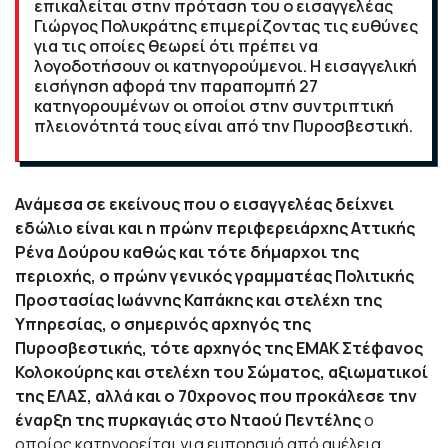
επικαλείται στην πρόταση του ο εισαγγελέας
Γιώργος Πολυκράτης επιμερίζοντας τις ευθύνες
για τις οποίες θεωρεί ότι πρέπει να
λογοδοτήσουν οι κατηγορούμενοι. Η εισαγγελική
εισήγηση αφορά την παραπομπή 27
κατηγορουμένων οι οποίοι στην συντριπτική
πλειονότητά τους είναι από την Πυροσβεστική.
Ανάμεσα σε εκείνους που ο εισαγγελέας δείχνει
εδώλιο είναι και η πρώην περιφερειάρχης Αττικής
Ρένα Δούρου καθώς και τότε δήμαρχοι της
περιοχής, ο πρώην γενικός γραμματέας Πολιτικής
Προστασίας Ιωάννης Καπάκης και στελέχη της
Υπηρεσίας, ο σημερινός αρχηγός της
Πυροσβεστικής, τότε αρχηγός της ΕΜΑΚ Στέφανος
Κολοκούρης και στελέχη του Σώματος, αξιωματικοί
της ΕΛΑΣ, αλλά και ο 70χρονος που προκάλεσε την
έναρξη της πυρκαγιάς στο Νταού Πεντέλης
ο
οποίος κατηγορείται για εμπρησμό από αμέλεια.