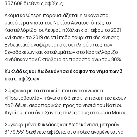
357.608 διεθνείς αφίξεις.
Ακόμα καλύτερη παρουσιάζεται η εικόνα στα
μικρότερα νησιά του Νοτίου Αιγαίου, όπως το
Καστελλόριζο, οι Λειψοί, η Χάλκη κ.α., αφού το 2021
«νίκησε» το 2019 σε επίπεδο τουριστικής κίνησης.
Ενδεικτικά αναφέρεται ότι οι πληρότητες των
ξενοδοχείων και καταλυμάτων στο Καστελλόριζο
κινήθηκαν τον Οκτώβριο σε ποσοστά άνω του 80%.
Κυκλάδες και Δωδεκάνησα έκοψαν το νήμα των 3
εκατ. αφίξεων
Σύμφωνα με τα στοιχεία που ανακοίνωσε η
«Πρωτοβουλία» πάνω από 3 εκατ. επισκέπτες έχουν
ταξιδέψει αεροπορικώς προς τα νησιά του Νοτίου
Αιγαίου, που άνοιξαν τις πύλες τους στα μέσα Μαΐου.
Συγκεκριμένα, Κυκλάδες και Δωδεκάνησα, μετρούν
3.179.551 διεθνείς αφίξεις, οι οποίες αναμένεται να