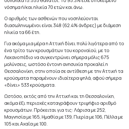
συνολικά 15.555 θάνατοι. Το 95.3% είχε υποκείμενο
νόσημα ή/και ηλικία 70 ετών και άνω.
Ο αριθμός των ασθενών που νοσηλεύονται
διασωληνωμένοι είναι 348 (62.4% άνδρες) με διάμεση
ηλικία τα 66 έτη.
Για ακόμα μια μέρα η Αττική δίνει πολύ λιγότερα από το
ένα τρίτο των κρουσμάτων του κοροναϊού, με το
Λεκανοπέδιο να συγκεντρώνει σήμερα μόλις 675
μολύνσεις, ωστόσο έντονη ανησυχία προκαλεί η
Θεσσαλονίκη, στην οποία σε αντίθεση με την Αττική τα
κρούσματα παραμένουν ιδιαίτερα ψηλά, αφού σήμερα
«δίνει» 533 κρούσματα.
Ωστόσο, εκτός από την Αττική και τη Θεσσαλονίκη,
ακόμα έξι περιοχές καταγράφουν τριψήφιο αριθμό
κρουσμάτων. Πρόκειται για τις: Λάρισα με 252,
Μαγνησία με 165, Ημαθία με 139, Πιερία με 106, Πέλλα με
105 και Αχαΐα με 100.