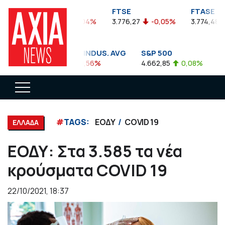
FTSEA
FTSE
FTASE
899,47
-0,04%
3.776,27
-0,05%
3.774,48
-
DOW JONES INDUS. AVG
S&P 500
NAS
35.911,81
-0,56%
4.662,85
0,08%
14.8
#
TAGS:
ΕΟΔΥ
COVID 19
ΕΛΛΑΔΑ
ΕΟΔΥ: Στα 3.585 τα νέα
κρούσματα COVID 19
22/10/2021, 18:37