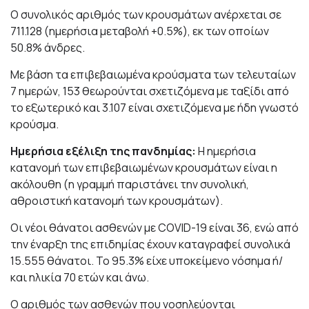
Ο συνολικός αριθμός των κρουσμάτων ανέρχεται σε
711.128 (ημερήσια μεταβολή +0.5%), εκ των οποίων
50.8% άνδρες.
Με βάση τα επιβεβαιωμένα κρούσματα των τελευταίων
7 ημερών, 153 θεωρούνται σχετιζόμενα με ταξίδι από
το εξωτερικό και 3.107 είναι σχετιζόμενα με ήδη γνωστό
κρούσμα.
Ημερήσια εξέλιξη της πανδημίας:
Η ημερήσια
κατανομή των επιβεβαιωμένων κρουσμάτων είναι η
ακόλουθη (η γραμμή παριστάνει την συνολική,
αθροιστική κατανομή των κρουσμάτων).
Οι νέοι θάνατοι ασθενών με COVID-19 είναι 36, ενώ από
την έναρξη της επιδημίας έχουν καταγραφεί συνολικά
15.555 θάνατοι. Το 95.3% είχε υποκείμενο νόσημα ή/
και ηλικία 70 ετών και άνω.
Ο αριθμός των ασθενών που νοσηλεύονται