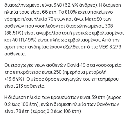
διασωληνωμένοι είναι 348 (62.4% άνδρες). Η διάμεση
ηλικία τους είναι 66 έτη. To 81.0% έχει υποκείμενο
νόσημα ή/και ηλικία 70 ετών και άνω. Μεταξύ των
ασθενών που νοσηλεύονται διασωληνωμένοι, 308
(88.51%) είναι ανεμβολίαστοι ή μερικώς εμβολιασμένοι
και 40 (11.49%) είναι πλήρως εμβολιασμένοι. Από την
αρχή της πανδημίας έχουν εξέλθει από τις ΜΕΘ 3.279
ασθενείς.
Οι εισαγωγές νέων ασθενών Covid-19 στα νοσοκομεία
της επικράτειας είναι 250 (ημερήσια μεταβολή
+13.64%). Ο μέσος όρος εισαγωγών του επταημέρου
είναι 213 ασθενείς.
Η διάμεση ηλικία των κρουσμάτων είναι 39 έτη (εύρος
0.2 έως 106 έτη), ενώ η διάμεση ηλικία των θανόντων
είναι 78 έτη (εύρος 0.2 έως 106 έτη).