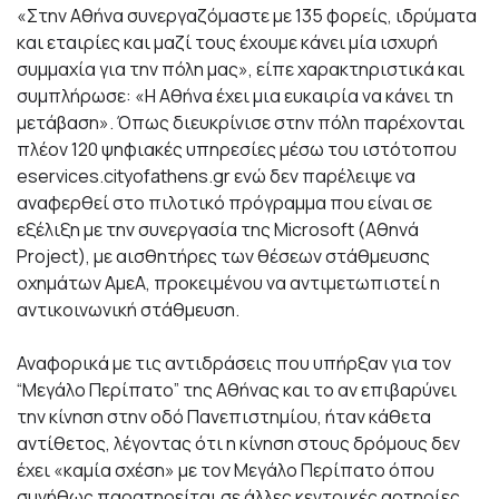
«Στην Αθήνα συνεργαζόμαστε με 135 φορείς, ιδρύματα
και εταιρίες και μαζί τους έχουμε κάνει μία ισχυρή
συμμαχία για την πόλη μας», είπε χαρακτηριστικά και
συμπλήρωσε: «Η Αθήνα έχει μια ευκαιρία να κάνει τη
μετάβαση». Όπως διευκρίνισε στην πόλη παρέχονται
πλέον 120 ψηφιακές υπηρεσίες μέσω του ιστότοπου
eservices.cityofathens.gr ενώ δεν παρέλειψε να
αναφερθεί στο πιλοτικό πρόγραμμα που είναι σε
εξέλιξη με την συνεργασία της Microsoft (Αθηνά
Project), με αισθητήρες των θέσεων στάθμευσης
οχημάτων ΑμεΑ, προκειμένου να αντιμετωπιστεί η
αντικοινωνική στάθμευση.
Αναφορικά με τις αντιδράσεις που υπήρξαν για τον
“Μεγάλο Περίπατο” της Αθήνας και το αν επιβαρύνει
την κίνηση στην οδό Πανεπιστημίου, ήταν κάθετα
αντίθετος, λέγοντας ότι η κίνηση στους δρόμους δεν
έχει «καμία σχέση» με τον Μεγάλο Περίπατο όπου
συνήθως παρατηρείται σε άλλες κεντρικές αρτηρίες