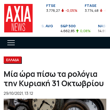
FTSEA
FTSE
FTASE
899,47
-0,04%
3.776,27
-0,05%
3.774,48
-0,10%
DOW JONES INDUS. AVG
S&P 500
NASDAQ 
35.911,81
-0,56%
4.662,85
0,08%
14.893,75
ΕΛΛΑΔΑ
Μία ώρα πίσω τα ρολόγια
την Κυριακή 31 Οκτωβρίου
29/10/2021, 13:12