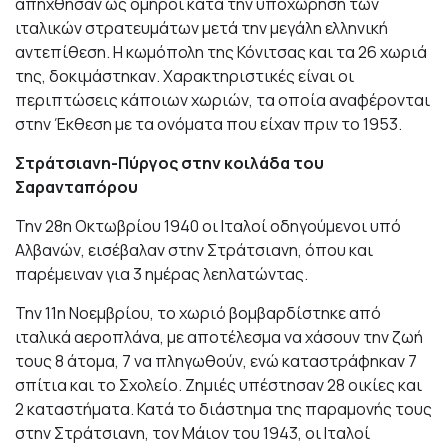
απήχθησαν ως όμηροι κατά την υποχώρηση των
ιταλικών στρατευμάτων μετά την μεγάλη ελληνική
αντεπίθεση. Η κωμόπολη της Κόνιτσας και τα 26 χωριά
της, δοκιμάστηκαν. Χαρακτηριστικές είναι οι
περιπτώσεις κάποιων χωριών, τα οποία αναφέρονται
στην Έκθεση με τα ονόματα που είχαν πριν το 1953.
Στράτσιανη-Πύργος στην κοιλάδα του
Σαρανταπόρου
Την 28η Οκτωβρίου 1940 οι Ιταλοί οδηγούμενοι υπό
Αλβανών, εισέβαλαν στην Στράτσιανη, όπου και
παρέμειναν για 3 ημέρας λεηλατώντας.
Την 11η Νοεμβρίου, το χωριό βομβαρδίστηκε από
ιταλικά αεροπλάνα, με αποτέλεσμα να χάσουν την ζωή
τους 8 άτομα, 7 να πληγωθούν, ενώ καταστράφηκαν 7
σπίτια και το Σχολείο. Ζημιές υπέστησαν 28 οικίες και
2 καταστήματα. Κατά το διάστημα της παραμονής τους
στην Στράτσιανη, τον Μάιον του 1943, οι Ιταλοί