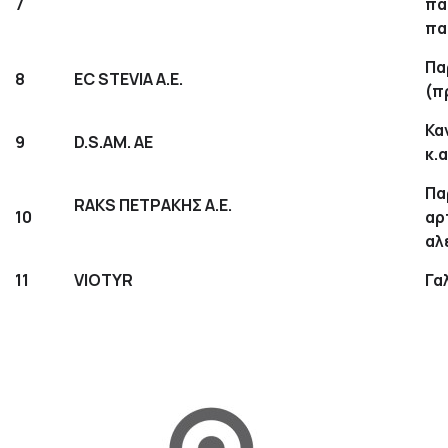
7
πα
πα
Πα
8
EC STEVIA A.E.
(π
Κα
9
D.S.AM. AE
κ.α
Πα
RAKS ΠΕΤΡΑΚΗΣ Α.Ε.
10
αρ
αλ
11
VIOTYR
Γα