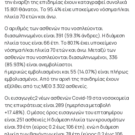
την έναρξη της επιδημίας έχουν καταγραφεί συνολικά
15.801 θάνατοι. Το 95.4% είχε υποκείμενο νόσημα ή/και
ηλικία 70 ετών και άνω.
Ο αριθμός των ασθενών που νοσηλεύονται
διασωληνωμένοι είναι 391 (59.3% άνδρες). Η διάμεση
ηλικία τους είναι 66 έτη. To 80.1% έχει υποκείμενο
νόσημα ή/και ηλικία 70 ετών και άνω. Μεταξύ των
ασθενών που νοσηλεύονται διασωληνωμένοι, 336
(85.93%) είναι ανεμβολίαστοι
ή μερικώς εμβολιασμένοι και 55 (14.07%) είναι πλήρως
εμβολιασμένοι. Από την αρχή της πανδημίας έχουν
εξέλθει από τις ΜΕΘ 3.302 ασθενείς.
Οι εισαγωγές2 νέων ασθενών Covid-19 στα νοσοκομεία
της επικράτειας είναι 289 (ημερήσια μεταβολή
+17.48%). Ο μέσος όρος εισαγωγών του επταημέρου
είναι 251 ασθενείς.Η διάμεση ηλικία των κρουσμάτων
είναι 39 έτη (εύρος 0.2 έως 106 έτη), ενώ η διάμεση
ηλικία των θανόντων είναι 78 έτη (εύρος 0.2 έως 106