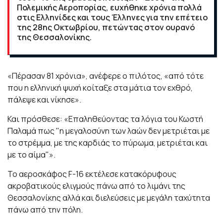
Πολεμικής Αεροπορίας, ευχήθηκε χρόνια πολλά
στις Ελληνίδες και τους Έλληνες για την επέτειο
της 28ης Οκτωβρίου, πετώντας στον ουρανό
της Θεσσαλονίκης.
«Πέρασαν 81 χρόνια», ανέφερε ο πιλότος, «από τότε
που η ελληνική ψυχή κοίταξε στα μάτια τον εχθρό,
πάλεψε και νίκησε».
Και πρόσθεσε: «Επαληθεύοντας τα λόγια του Κωστή
Παλαμά πως "η μεγαλοσύνη των λαών δεν μετριέται με
το στρέμμα, με της καρδιάς το πύρωμα, μετριέται και
με το αίμα"».
Το αεροσκάφος F-16 εκτέλεσε κατακόρυφους
ακροβατικούς ελιγμούς πάνω από το λιμάνι της
Θεσσαλονίκης αλλά και διελεύσεις με μεγάλη ταχύτητα
πάνω από την πόλη.