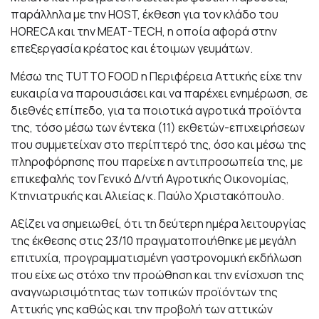
παράλληλα με την HOST, έκθεση για τον κλάδο του
HORECA και την MEAT-TECH, η οποία αφορά στην
επεξεργασία κρέατος και έτοιμων γευμάτων.
Μέσω της TUTTO FOOD η Περιφέρεια Αττικής είχε την
ευκαιρία να παρουσιάσει και να παρέχει ενημέρωση, σε
διεθνές επίπεδο, για τα ποιοτικά αγροτικά προϊόντα
της, τόσο μέσω των έντεκα (11) εκθετών-επιχειρήσεων
που συμμετείχαν στο περίπτερό της, όσο και μέσω της
πληροφόρησης που παρείχε η αντιπροσωπεία της, με
επικεφαλής τον Γενικό Δ/ντή Αγροτικής Οικονομίας,
Κτηνιατρικής και Αλιείας κ. Παύλο Χριστακόπουλο.
Αξίζει να σημειωθεί, ότι τη δεύτερη ημέρα λειτουργίας
της έκθεσης στις 23/10 πραγματοποιήθηκε με μεγάλη
επιτυχία, προγραμματισμένη γαστρονομική εκδήλωση
που είχε ως στόχο την προώθηση και την ενίσχυση της
αναγνωρισιμότητας των τοπικών προϊόντων της
Αττικής γης καθώς και την προβολή των αττικών