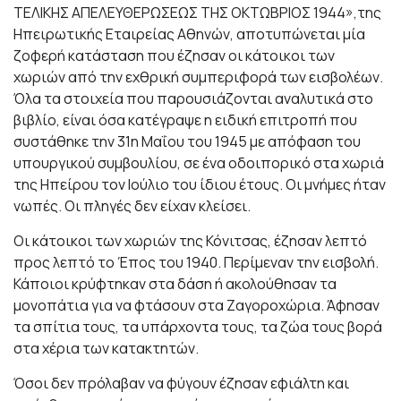
ΤΕΛΙΚΗΣ ΑΠΕΛΕΥΘΕΡΩΣΕΩΣ ΤΗΣ ΟΚΤΩΒΡΙΟΣ 1944»,της
Ηπειρωτικής Εταιρείας Αθηνών, αποτυπώνεται μία
ζοφερή κατάσταση που έζησαν οι κάτοικοι των
χωριών από την εχθρική συμπεριφορά των εισβολέων.
Όλα τα στοιχεία που παρουσιάζονται αναλυτικά στο
βιβλίο, είναι όσα κατέγραψε η ειδική επιτροπή που
συστάθηκε την 31η Μαΐου του 1945 με απόφαση του
υπουργικού συμβουλίου, σε ένα οδοιπορικό στα χωριά
της Ηπείρου τον Ιούλιο του ίδιου έτους. Οι μνήμες ήταν
νωπές. Οι πληγές δεν είχαν κλείσει.
Οι κάτοικοι των χωριών της Κόνιτσας, έζησαν λεπτό
προς λεπτό το Έπος του 1940. Περίμεναν την εισβολή.
Κάποιοι κρύφτηκαν στα δάση ή ακολούθησαν τα
μονοπάτια για να φτάσουν στα Ζαγοροχώρια. Άφησαν
τα σπίτια τους, τα υπάρχοντα τους, τα ζώα τους βορά
στα χέρια των κατακτητών.
Όσοι δεν πρόλαβαν να φύγουν έζησαν εφιάλτη και