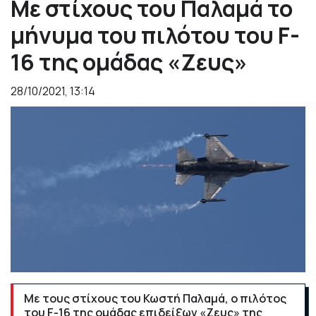
Με στίχους του Παλαμά το
μήνυμα του πιλότου του F-
16 της ομάδας «Ζευς»
28/10/2021, 13:14
Με τους στίχους του Κωστή Παλαμά, ο πιλότος
του F-16 της ομάδας επιδείξων «Ζευς» της