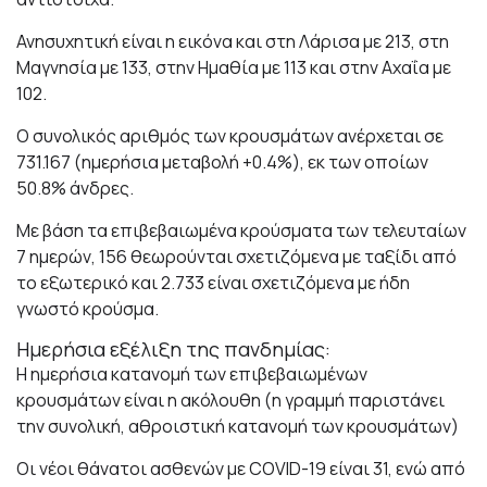
Ανησυχητική είναι η εικόνα και στη Λάρισα με 213, στη
Μαγνησία με 133, στην Ημαθία με 113 και στην Αχαΐα με
102.
Ο συνολικός αριθμός των κρουσμάτων ανέρχεται σε
731.167 (ημερήσια μεταβολή +0.4%), εκ των οποίων
50.8% άνδρες.
Με βάση τα επιβεβαιωμένα κρούσματα των τελευταίων
7 ημερών, 156 θεωρούνται σχετιζόμενα με ταξίδι από
το εξωτερικό και 2.733 είναι σχετιζόμενα με ήδη
γνωστό κρούσμα.
Ημερήσια εξέλιξη της πανδημίας:
Η ημερήσια κατανομή των επιβεβαιωμένων
κρουσμάτων είναι η ακόλουθη (η γραμμή παριστάνει
την συνολική, αθροιστική κατανομή των κρουσμάτων)
Οι νέοι θάνατοι ασθενών με COVID-19 είναι 31, ενώ από