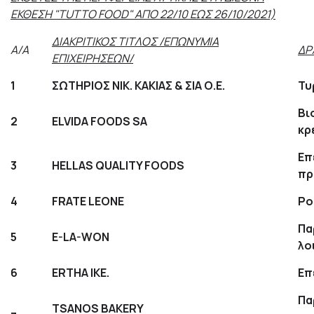
ΕΚΘΕΣΗ "TUTTO FOOD" ΑΠΟ 22/10 ΕΩΣ 26/10/2021)
ΔΙΑΚΡΙΤΙΚΟΣ ΤΙΤΛΟΣ /ΕΠΩΝΥΜΙΑ
Α/Α
ΔΡ
ΕΠΙΧΕΙΡΗΣΕΩΝ/
1
ΣΩΤΗΡΙΟΣ ΝΙΚ. ΚΑΚΙΑΣ & ΣΙΑ Ο.Ε.
Τυ
Βι
2
ELVIDA FOODS SA
κρ
Eπ
3
HELLAS QUALITY FOODS
πρ
4
FRATE LEONE
Ρο
Πα
5
E-LA-WON
λο
6
ERTHA IKE.
Επ
Πα
TSANOS BAKERY