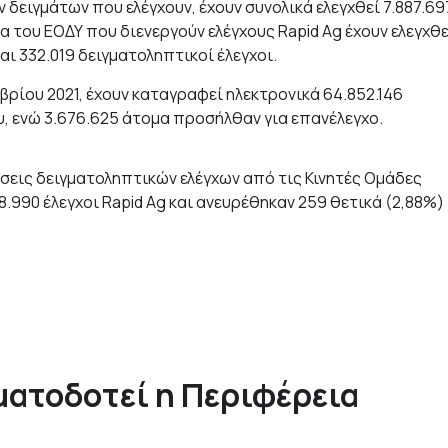
δειγμάτων που ελέγχουν, έχουν συνολικά ελεγχθεί 7.887.69
α του ΕΟΔΥ που διενεργούν ελέγχους Rapid Ag έχουν ελεγχθε
αι 332.019 δειγματοληπτικοί έλεγχοι.
μβρίου 2021, έχουν καταγραφεί ηλεκτρονικά 64.852.146
 ενώ 3.676.625 άτομα προσήλθαν για επανέλεγχο.
σεις δειγματοληπτικών ελέγχων από τις Κινητές Ομάδες
8.990 έλεγχοι Rapid Ag και ανευρέθηκαν 259 θετικά (2,88%)
ματοδοτεί η Περιφέρεια