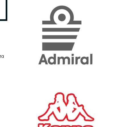
«Η ακρίβεια «γονατίζει»
την κοινωνία - Νέα μεγάλη
έρευνα της Pulse για το
Ε.Ε.Α.
ΟΙΚΟΝΟΜΙΑ
23/07/2026, 12:50
σα
Aktor: Δεν θα γίνουν
δεκτές προσφορές κάτω
των 11,25 ευρώ στην
αύξηση κεφαλαίου
ΕΠΙΧΕΙΡΗΣΕΙΣ
22/07/2026, 12:12
Κ. Πιερρακάκης: Νέα
εποχή για το Ολυμπιακό
Κωπηλατοδρόμιο - Η
δημόσια περιουσία είναι
περιουσία όλων των