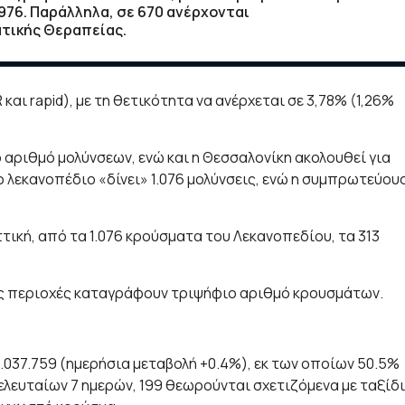
976. Παράλληλα, σε 670 ανέρχονται
ατικής Θεραπείας.
αι rapid), με τη θετικότητα να ανέρχεται σε 3,78% (1,26%
αριθμό μολύνσεων, ενώ και η Θεσσαλονίκη ακολουθεί για
ο λεκανοπέδιο «δίνει» 1.076 μολύνσεις, ενώ η συμπρωτεύου
ική, από τα 1.076 κρούσματα του Λεκανοπεδίου, τα 313
εις περιοχές καταγράφουν τριψήφιο αριθμό κρουσμάτων.
.037.759 (ημερήσια μεταβολή +0.4%), εκ των οποίων 50.5%
λευταίων 7 ημερών, 199 θεωρούνται σχετιζόμενα με ταξίδι