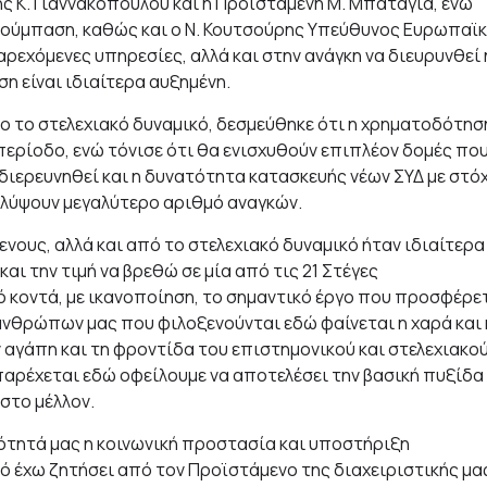
ς Κ. Γιαννακοπούλου και η Προϊσταμένη Μ. Μπατάγια, ενώ
Γιούμπαση, καθώς και ο Ν. Κουτσούρης Υπεύθυνος Ευρωπαϊ
εχόμενες υπηρεσίες, αλλά και στην ανάγκη να διευρυνθεί 
 είναι ιδιαίτερα αυξημένη.
λο το στελεχιακό δυναμικό, δεσμεύθηκε ότι η χρηματοδότησ
περίοδο, ενώ τόνισε ότι θα ενισχυθούν επιπλέον δομές πο
 διερευνηθεί και η δυνατότητα κατασκευής νέων ΣΥΔ με στό
αλύψουν μεγαλύτερο αριθμό αναγκών.
νους, αλλά και από το στελεχιακό δυναμικό ήταν ιδιαίτερα
 και την τιμή να βρεθώ σε μία από τις 21
Στέγες
 κοντά, με ικανοποίηση, το σημαντικό έργο που προσφέρε
νθρώπων μας που φιλοξενούνται εδώ φαίνεται η χαρά και 
 αγάπη και τη φροντίδα του επιστημονικού και στελεχιακο
παρέχεται εδώ οφείλουμε να αποτελέσει την βασική πυξίδα
στο μέλλον.
ότητά μας η κοινωνική προστασία και υποστήριξη
ό έχω ζητήσει από τον Προϊστάμενο της διαχειριστικής μα