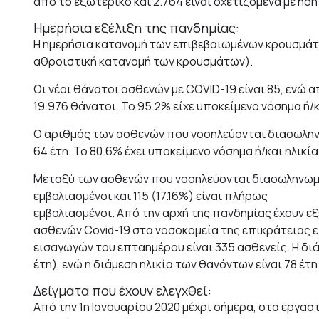
από το εξωτερικό και 2.764 είναι σχετιζόμενα με ήδ
Ημερήσια εξέλιξη της πανδημίας:
Η ημερήσια κατανομή των επιβεβαιωμένων κρουσμάτων
αθροιστική κατανομή των κρουσμάτων).
Οι νέοι θάνατοι ασθενών με COVID-19 είναι 85, ενώ 
19.976 θάνατοι. Το 95.2% είχε υποκείμενο νόσημα ή/κ
Ο αριθμός των ασθενών που νοσηλεύονται διασωληνωμέ
64 έτη. To 80.6% έχει υποκείμενο νόσημα ή/και ηλικία
Μεταξύ των ασθενών που νοσηλεύονται διασωληνωμέν
εμβολιασμένοι και 115 (17.16%) είναι πλήρως
εμβολιασμένοι. Από την αρχή της πανδημίας έχουν εξ
ασθενών Covid-19 στα νοσοκομεία της επικράτειας εί
εισαγωγών του επταημέρου είναι 335 ασθενείς. Η διά
έτη), ενώ η διάμεση ηλικία των θανόντων είναι 78 έτη 
Δείγματα που έχουν ελεγχθεί:
Από την 1η Ιανουαρίου 2020 μέχρι σήμερα, στα εργασ