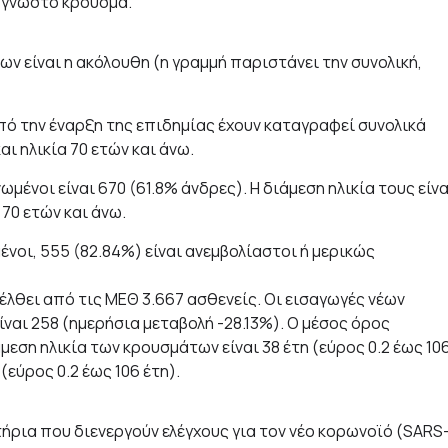
η γνωστό κρούσμα.
 είναι η ακόλουθη (η γραμμή παριστάνει την συνολική,
από την έναρξη της επιδημίας έχουν καταγραφεί συνολικά
αι ηλικία 70 ετών και άνω.
νοι είναι 670 (61.8% άνδρες). Η διάμεση ηλικία τους είνα
 70 ετών και άνω.
οι, 555 (82.84%) είναι ανεμβολίαστοι ή μερικώς
έλθει από τις ΜΕΘ 3.667 ασθενείς. Οι εισαγωγές νέων
ναι 258 (ημερήσια μεταβολή -28.13%). Ο μέσος όρος
μεση ηλικία των κρουσμάτων είναι 38 έτη (εύρος 0.2 έως 10
(εύρος 0.2 έως 106 έτη).
τήρια που διενεργούν ελέγχους για τον νέο κορωνοϊό (SARS