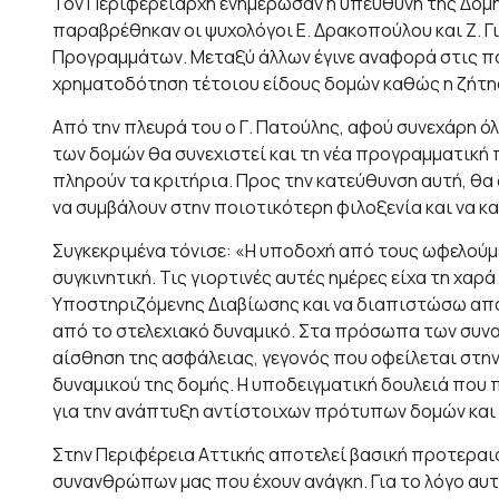
Τον Περιφερειάρχη ενημέρωσαν η υπεύθυνη της Δομή
παραβρέθηκαν οι ψυχολόγοι Ε. Δρακοπούλου και Ζ. 
Προγραμμάτων. Μεταξύ άλλων έγινε αναφορά στις παρ
χρηματοδότηση τέτοιου είδους δομών καθώς η ζήτηση
Από την πλευρά του ο Γ. Πατούλης, αφού συνεχάρη ό
των δομών θα συνεχιστεί και τη νέα προγραμματική 
πληρούν τα κριτήρια. Προς την κατεύθυνση αυτή, θα
να συμβάλουν στην ποιοτικότερη φιλοξενία και να κ
Συγκεκριμένα τόνισε: «Η υποδοχή από τους ωφελούμε
συγκινητική. Τις γιορτινές αυτές ημέρες είχα τη χαρά
Υποστηριζόμενης Διαβίωσης και να διαπιστώσω από
από το στελεχιακό δυναμικό. Στα πρόσωπα των συνα
αίσθηση της ασφάλειας, γεγονός που οφείλεται στην
δυναμικού της δομής. Η υποδειγματική δουλειά που 
για την ανάπτυξη αντίστοιχων πρότυπων δομών και 
Στην Περιφέρεια Αττικής αποτελεί βασική προτεραι
συνανθρώπων μας που έχουν ανάγκη. Για το λόγο αυτ