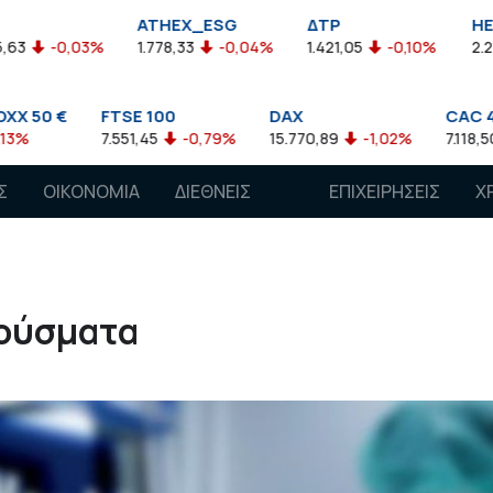
ATHEX_ESG
ΔΤΡ
HELMSI
1.778,33
-0,04%
1.421,05
-0,10%
2.211,72
0,13%
TSE 100
DAX
CAC 40
.551,45
-0,79%
15.770,89
-1,02%
7.118,50
-1,15%
Σ
ΟΙΚΟΝΟΜΙΑ
ΔΙΕΘΝΕΙΣ
ΕΠΙΧΕΙΡΗΣΕΙΣ
Χ
ΑΓΟΡΕΣ
ρούσματα