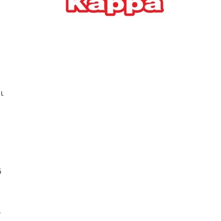
Ελλήνων
ΟΙΚΟΝΟΜΙΑ
22/07/2026, 12:11
Οι επιχειρήσεις ανοίγουν
την ατζέντα της ΔΕΘ – Τα
αιτήματα προς τον
πρωθυπουργό
ι
ΕΠΙΧΕΙΡΗΣΕΙΣ
22/07/2026, 12:09
ΕΣΠΑ για επιχειρήσεις:
Όλα όσα πρέπει να
γνωρίζετε πριν ανοίξει ο
φάκελος της αίτησης
6
ΟΙΚΟΝΟΜΙΑ
21/07/2026, 12:36
-
Τουρισμός: Διψήφια