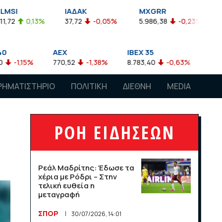
ΙΑΔΑΚ
MXGRR
ΣΑΓΔ
37,72
-0,05%
5.986,38
-0,23%
2.924,61
-0,0
AEX
IBEX 35
ATX
770,52
-1,38%
8.783,40
-0,63%
4.007,68
-0,57%
ΡΗΜΑΤΙΣΤΗΡΙΟ
ΠΟΛΙΤΙΚΗ
ΔΙΕΘΝΗ
MEDIA
ΡΟΗ ΕΙΔΗΣΕΩΝ
Ρεάλ Μαδρίτης: Έδωσε τα
χέρια με Ρόδρι – Στην
τελική ευθεία η
μεταγραφή
ΣΠΟΡ
30/07/2026, 14:01