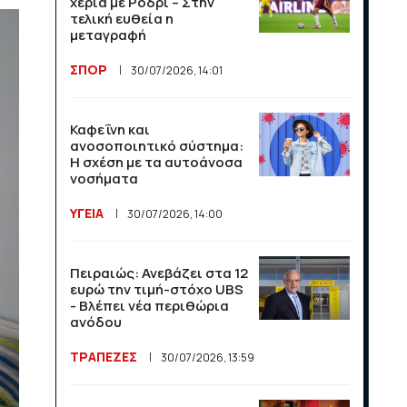
χέρια με Ρόδρι – Στην
League και το Athens
τελική ευθεία η
Open στις αθλητικές
μεταγραφή
μεταδόσεις
ΣΠΟΡ
30/07/2026, 14:01
ΣΠΟΡ
16/07/2026, 11:06
Καφεΐνη και
Μαχητικά F-35
ανοσοποιητικό σύστημα:
υποδέχθηκαν την εθνική
Η σχέση με τα αυτοάνοσα
Νορβηγίας στο Όσλο
νοσήματα
ΣΠΟΡ
14/07/2026, 13:36
ΥΓΕΙΑ
30/07/2026, 14:00
Βραχνάδα στη φωνή: Πότε
Πειραιώς: Ανεβάζει στα 12
χρειάζεται περαιτέρω
ευρώ την τιμή-στόχο UBS
έλεγχο;
- Βλέπει νέα περιθώρια
ανόδου
ΥΓΕΙΑ
14/07/2026, 13:35
ΤΡΑΠΕΖΕΣ
30/07/2026, 13:59
Λογαριασμός ευθύνης για