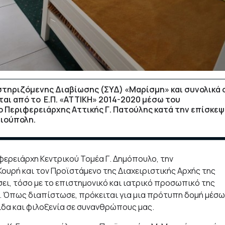
τηριζόμενης Διαβίωσης (ΣΥΔ) «Μαρίσμη» και συνολικά 
ται από το Ε.Π. «ΑΤΤΙΚΗ» 2014-2020 μέσω του
 Περιφερειάρχης Αττικής Γ. Πατούλης κατά την επίσκε
λιούπολη.
ερειάρχη Κεντρικού Τομέα Γ. Δημόπουλο, την
Κουρή και τον Προϊστάμενο της Διαχειριστικής Αρχής της
ήσει, τόσο με το επιστημονικό και ιατρικό προσωπικό της
ς. Όπως διαπίστωσε, πρόκειται για μια πρότυπη δομή μέσω
ίδα και φιλοξενία σε συνανθρώπους μας.