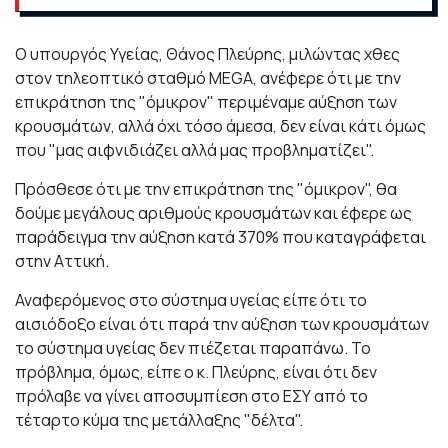
Ο υπουργός Υγείας, Θάνος Πλεύρης, μιλώντας χθες
στον τηλεοπτικό σταθμό MEGA, ανέφερε ότι με την
επικράτηση της "όμικρον" περιμέναμε αύξηση των
κρουσμάτων, αλλά όχι τόσο άμεσα, δεν είναι κάτι όμως
που "μας αιφνιδιάζει αλλά μας προβληματίζει".
Πρόσθεσε ότι με την επικράτηση της "όμικρον", θα
δούμε μεγάλους αριθμούς κρουσμάτων και έφερε ως
παράδειγμα την αύξηση κατά 370% που καταγράφεται
στην Αττική.
Αναφερόμενος στο σύστημα υγείας είπε ότι το
αισιόδοξο είναι ότι παρά την αύξηση των κρουσμάτων
το σύστημα υγείας δεν πιέζεται παραπάνω. Το
πρόβλημα, όμως, είπε ο κ. Πλεύρης, είναι ότι δεν
πρόλαβε να γίνει αποσυμπίεση στο ΕΣΥ από το
τέταρτο κύμα της μετάλλαξης "δέλτα".