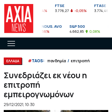
FTSEA
FTSE
FTASE
899,47
-0,04%
3.776,27
-0,05%
3.774,48
DOW JONES INDUS. AVG
S&P 500
NA
35.911,81
-0,56%
4.662,85
0,08%
14.
#
TAGS:
πανδημία
επιτροπή
ΕΛΛΑΔΑ
Συνεδριάζει εκ νέου η
επιτροπή
εμπειρογνωμόνων
29/12/2021, 10:30