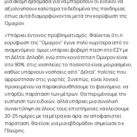
μια ακόμη εβδομάδα για να μπορέσουν οι ειδικοί να
αξιολογήσουν καλύτερα τα δεδομένα της πανδημίας
όπως αυτά διαμορφώνονται μετά την κορύφωση της
Όμικρον.
«Υπάρχει έντονος προβληματισμός. Φαίνεται ότι η
κορύφωση της "Ομικρον" έγινε πολύ νωρίτερα από το
αναμενόμενο, όμως υπάρχει φοβερή πίεση στο ΕΣΥ με
τη Δέλτα. Δηλαδή, ενώ στην κοινότητα η Όμικρον είναι
στο 90%, στις νοσηλείες το ποσοστό είναι μοιρασμένο,
καθώς υπάρχουν νοσήσεις από "Δέλτα", πολίτες που
αρρώστησαν στις γιορτές. Συνεπώς, είναι λογικό,
προκειμένου να παρακολουθήσουμε το φαινόμενο, να
υπάρξει παράταση των μέτρων. Θα περιμένουμε την
εισήγηση των ειδικών, αλλά υπάρχει μια συνολική
συναντίληψη σε όλους τους επιστήμονες να κλείσουμε
20-25 ημέρες με τα μέτρα και άρα, αν αποφασιστεί
παράταση, θα είναι για μια εβδομάδα» σημείωσε ο κ.
Πλεύρης.