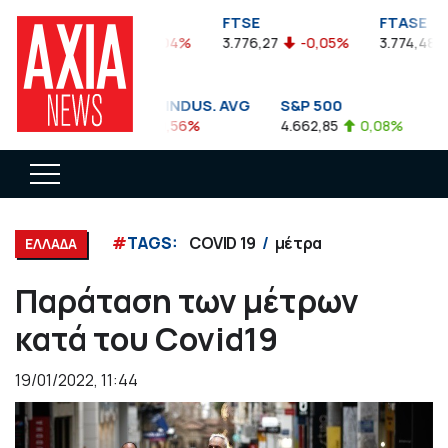
FTSEA
FTSE
FTASE
899,47
-0,04%
3.776,27
-0,05%
3.774,48
DOW JONES INDUS. AVG
S&P 500
NA
35.911,81
-0,56%
4.662,85
0,08%
14.8
#
TAGS:
COVID 19
μέτρα
ΕΛΛΑΔΑ
Παράταση των μέτρων
κατά του Covid19
19/01/2022, 11:44