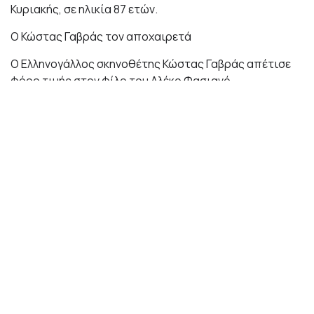
Κυριακής, σε ηλικία 87 ετών.
Ο Κώστας Γαβράς τον αποχαιρετά
Ο Ελληνογάλλος σκηνοθέτης Κώστας Γαβράς απέτισε
φόρο τιμής στον φίλο του Αλέκο Φασιανό,
"υποδειγματικό, ζωγράφο φιλόσοφο", με τον οποίο
του άρεσε να τρώει αχινούς σε μια παρθένα παραλία
της Ελλάδας. Σε επιστολή στο Γαλλικό Πρακτορείο ο
σκηνοθέτης, που θα γιορτάσει τα 90ά γενέθλιά του τον
Φεβρουάριο, χαιρετίζει "το μοναδικό και τόσο
προσωπικό έργο του ζωγράφου, ο οποίος συχνά
αναφερόταν ως ο "Έλληνας Πικάσο" ή ο Ματίς της
σύγχρονης εποχής. Οι δυο φίλοι μοιράζονταν μεταξύ
άλλων την αγάπη της Γαλλίας, την αγάπη της Ελλάδας
και την αγάπη της Κέας, νησιού των Κυκλάδων.
Ο δήμος Παπάγου-Χολαργού για τον Αλέκο Φασιανό
«Έφυγε από τη ζωή ο συντοπίτης μας Αλέκος