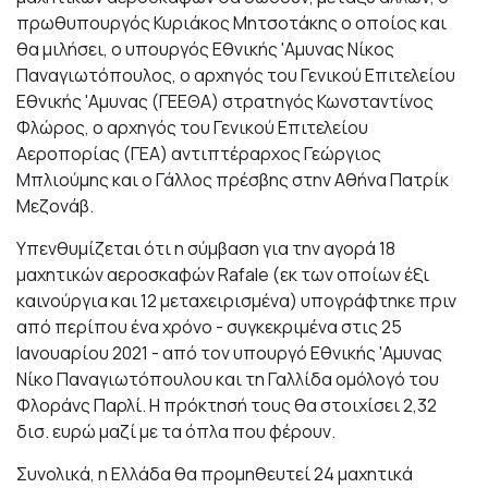
πρωθυπουργός Κυριάκος Μητσοτάκης ο οποίος και
θα μιλήσει, ο υπουργός Εθνικής 'Αμυνας Νίκος
Παναγιωτόπουλος, ο αρχηγός του Γενικού Επιτελείου
Εθνικής 'Αμυνας (ΓΕΕΘΑ) στρατηγός Κωνσταντίνος
Φλώρος, ο αρχηγός του Γενικού Επιτελείου
Αεροπορίας (ΓΕΑ) αντιπτέραρχος Γεώργιος
Μπλιούμης και ο Γάλλος πρέσβης στην Αθήνα Πατρίκ
Μεζονάβ.
Υπενθυμίζεται ότι η σύμβαση για την αγορά 18
μαχητικών αεροσκαφών Rafale (εκ των οποίων έξι
καινούργια και 12 μεταχειρισμένα) υπογράφτηκε πριν
από περίπου ένα χρόνο - συγκεκριμένα στις 25
Ιανουαρίου 2021 - από τον υπουργό Εθνικής 'Αμυνας
Νίκο Παναγιωτόπουλου και τη Γαλλίδα ομόλογό του
Φλοράνς Παρλί. Η πρόκτησή τους θα στοιχίσει 2,32
δισ. ευρώ μαζί με τα όπλα που φέρουν.
Συνολικά, η Ελλάδα θα προμηθευτεί 24 μαχητικά