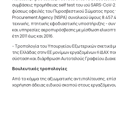
συμβάσεις προμήθειας self test του ιού SARS-CoV-2
φύσεως οφειλές του Πυροσβεστικού Σώματος προς το
Procurement Agency (NSPA) συνολικού ύψους 8.457.4
τεχνικής, πτητικής εφοδιαστικής υποστήριξης - σ
και υπηρεσίες αεροπυρόσβεσης με μίσθωση ελικοπτ
έτη 2011 έως και 2016.
- Τροπολογία του Yπουργείου Εξωτερικών σχετικά 
της Ελλάδας στην ΕΕ μονίμων εργαζομένων ή ΙΔΑΧ που
σύσταση και διάρθρωση Αυτοτελούς Γραφείου Διαχ
Βουλευτικές τροπολογίες
Από το κόμμα της αξιωματικής αντιπολίτευσης, επίση
χορήγηση άδειας ειδικού σκοπού στους εργαζόμενους