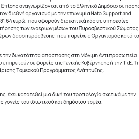
. Επίσης αναγνωρίζονται από το Ελληνικό Δημόσιο οι πάση
ν διεθνή οργανισμό με την επωνυμία Nato Support and
81,64 ευρώ, που αφορούν διοικητικά κόστη, υπηρεσίες
υντήρησης των εναερίων μέσων του Πυροσβεστικού Σώματος
έρων δασοπυρόσβεσης, που παρείχε ο Οργανισμός κατά τ
με την δυνατότητα απόσπασης στη Μόνιμη Αντιπροσωπεία
 υπηρετούν σε φορείς της Γενικής Κυβέρνησης ή την ΤτΕ. Τ
είρισης Τομεακού Προγράμματος Ανάπτυξης.
ς, έχει κατατεθεί μια δική του τροπολογία σχετικά με την
 γονείς του ιδιωτικού και δημόσιου τομέα.