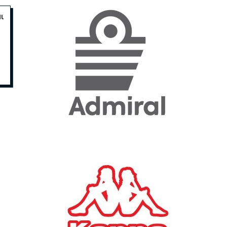
ι
«Η ακρίβεια «γονατίζει»
την κοινωνία - Νέα μεγάλη
έρευνα της Pulse για το
Ε.Ε.Α.
ΟΙΚΟΝΟΜΙΑ
23/07/2026, 12:50
Aktor: Δεν θα γίνουν
δεκτές προσφορές κάτω
,
των 11,25 ευρώ στην
αύξηση κεφαλαίου
ΕΠΙΧΕΙΡΗΣΕΙΣ
22/07/2026, 12:12
Κ. Πιερρακάκης: Νέα
εποχή για το Ολυμπιακό
Κωπηλατοδρόμιο - Η
δημόσια περιουσία είναι
περιουσία όλων των