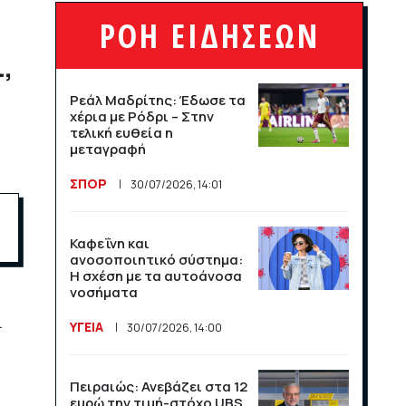
League και το Athens
ΡΟΗ ΕΙΔΗΣΕΩΝ
Open στις αθλητικές
μεταδόσεις
,
ΣΠΟΡ
16/07/2026, 11:06
Ρεάλ Μαδρίτης: Έδωσε τα
χέρια με Ρόδρι – Στην
τελική ευθεία η
Μαχητικά F-35
μεταγραφή
υποδέχθηκαν την εθνική
Νορβηγίας στο Όσλο
ΣΠΟΡ
30/07/2026, 14:01
ΣΠΟΡ
14/07/2026, 13:36
Καφεΐνη και
ανοσοποιητικό σύστημα:
Βραχνάδα στη φωνή: Πότε
Η σχέση με τα αυτοάνοσα
χρειάζεται περαιτέρω
νοσήματα
έλεγχο;
ι
ΥΓΕΙΑ
30/07/2026, 14:00
ΥΓΕΙΑ
14/07/2026, 13:35
Πειραιώς: Ανεβάζει στα 12
Λογαριασμός ευθύνης για
ευρώ την τιμή-στόχο UBS