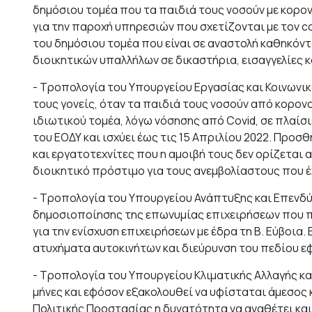
δημόσιου τομέα που τα παιδιά τους νοσούν με κορ
για την παροχή υπηρεσιών που σχετίζονται με τον co
του δημόσιου τομέα που είναι σε αναστολή καθηκόντ
διοικητικών υπαλλήλων σε δικαστήρια, εισαγγελίες κ
- Τροπολογία του Υπουργείου Εργασίας και Κοινωνι
τους γονείς, όταν τα παιδιά τους νοσούν από κορον
ιδιωτικού τομέα, λόγω νόσησης από Covid, σε πλαίσ
του ΕΟΔΥ και ισχύει έως τις 15 Απριλίου 2022. Προσ
και εργατοτεχνίτες που η αμοιβή τους δεν ορίζεται 
διοικητικό πρόστιμο για τους ανεμβολίαστους που έχο
- Τροπολογία του Υπουργείου Ανάπτυξης και Επενδ
δημοσιοποίησης της επωνυμίας επιχειρήσεων που π
για την ενίσχυση επιχειρήσεων με έδρα τη Β. Εύβοι
ατυχήματα αυτοκινήτων και διεύρυνση του πεδίου ε
- Τροπολογία του Υπουργείου Κλιματικής Αλλαγής κα
μήνες και εφόσον εξακολουθεί να υφίσταται άμεσος κ
Πολιτικής Προστασίας η δυνατότητα να αναθέτει κα