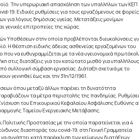
ονοϊό. Την υπερωριακή απασχόληση των υπαλλήλων των ΚΕΠ
vid-19. Ειδικές ρυθμίσεις για τους εργαζόμενους σε φορείς
ων για λόγους δημόσιας υγείας. Μετατάξεις μονίμων
αι γενικές επιτροπείες της χώρας.
κών Υποθέσεων στην οποία προβλέπονται διευκολύνσεις γι
οϊό. Η θέσπιση ειδικής άδειας ασθενείας εργαζομένων του
ιο που να ευθυγραμμίζεται με τα νέα υγειονομικά πρωτόκολ
θήκη στις διατάξεις για τον κατώτατο μισθό για υπαλλήλου
από συλλογική σύμβαση εργασίας. Διάταξη σχετικά με το
υν γεννηθεί έως και την 31η/12/1961.
ύσεων όπου μεταξύ άλλων παρέχει τη δυνατότητα
αραβιάζουν τα μέτρα περιστολής της πανδημίας. Ρυθμίσε
α. Ενίσχυση του Επικουρικού Κεφαλαίου Ασφάλισης Ευθύνης 
φαρμογής Ταμείου Ενεργειακής Μετάβασης.
ι Πολιτικής Προστασίας με την οποία παρατείνεται για 4
ίνδυνος διασποράς του covid-19, στη Γενική Γραμματεία
ι να συνάπτει κατά παρέκκλιση των κείμενων διατάξεων