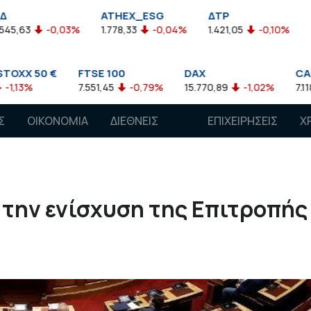
ATHEX_ESG
ΔΤΡ
HELMSI
0,03%
1.778,33
-0,04%
1.421,05
-0,10%
2.211,72
€
FTSE 100
DAX
CAC 40
7.551,45
-0,79%
15.770,89
-1,02%
7.118,50
-1,1
Σ
ΟΙΚΟΝΟΜΙΑ
ΔΙΕΘΝΕΙΣ
ΕΠΙΧΕΙΡΗΣΕΙΣ
Χ
ΑΓΟΡΕΣ
α την ενίσχυση της Επιτροπής