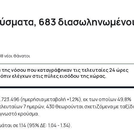
ούσματα, 683 διασωληνωμένοι
 της νόσου που καταγράφηκαν τις τελευταίες 24 ώρες
τόπιν ελέγχων στις πύλες εισόδου της χώρας.
.723.496 (ημερήσια μεταβολή +1,2%), εκ των οποίων 49,8%
λευταίων 7 ημερών, 430 θεωρούνται σχετιζόμενα με ταξίδ
η γνωστό κρούσμα.
αι σε 1.14 (95% ΔΕ: 1.04 - 1.34).