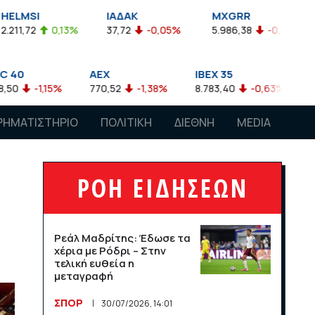
ΙΑΔΑΚ
MXGRR
ΣΑΓΔ
0,13%
37,72
-0,05%
5.986,38
-0,23%
2.924,61
AEX
IBEX 35
ATX
5%
770,52
-1,38%
8.783,40
-0,63%
4.007,68
-
ΡΗΜΑΤΙΣΤΗΡΙΟ
ΠΟΛΙΤΙΚΗ
ΔΙΕΘΝΗ
MEDIA
ΡΟΗ ΕΙΔΗΣΕΩΝ
Ρεάλ Μαδρίτης: Έδωσε τα
χέρια με Ρόδρι – Στην
τελική ευθεία η
μεταγραφή
ΣΠΟΡ
30/07/2026, 14:01