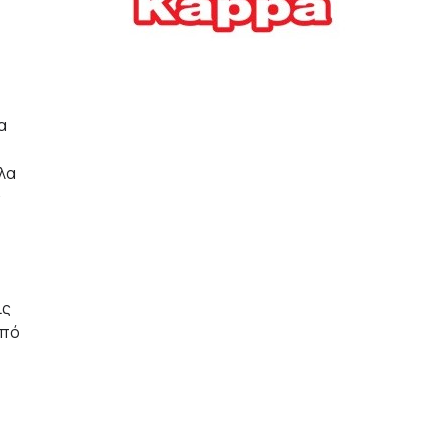
Ελλήνων
ΟΙΚΟΝΟΜΙΑ
22/07/2026, 12:11
Οι επιχειρήσεις ανοίγουν
α
την ατζέντα της ΔΕΘ – Τα
αιτήματα προς τον
πρωθυπουργό
λα
ς
ΕΠΙΧΕΙΡΗΣΕΙΣ
22/07/2026, 12:09
ΕΣΠΑ για επιχειρήσεις:
Όλα όσα πρέπει να
ις
γνωρίζετε πριν ανοίξει ο
φάκελος της αίτησης
από
ΟΙΚΟΝΟΜΙΑ
21/07/2026, 12:36
Τουρισμός: Διψήφια