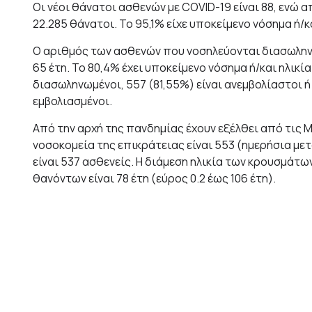
Οι νέοι θάνατοι ασθενών με COVID-19 είναι 88, ενώ 
22.285 θάνατοι. Το 95,1% είχε υποκείμενο νόσημα ή/κα
Ο αριθμός των ασθενών που νοσηλεύονται διασωληνωμ
65 έτη. To 80,4% έχει υποκείμενο νόσημα ή/και ηλικ
διασωληνωμένοι, 557 (81,55%) είναι ανεμβολίαστοι ή
εμβολιασμένοι.
Από την αρχή της πανδημίας έχουν εξέλθει από τις Μ
νοσοκομεία της επικράτειας είναι 553 (ημερήσια με
είναι 537 ασθενείς. Η διάμεση ηλικία των κρουσμάτων 
θανόντων είναι 78 έτη (εύρος 0.2 έως 106 έτη).