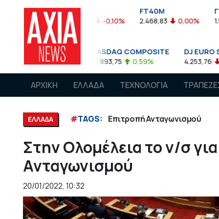
FTASE
FT40M
ΓΔ
05%
3.774,48
-0,10%
2.468,83
0,00%
1.545,63
-
00
NASDAQ COMPOSITE
DJ EURO STOXX 50 
85
0,08%
14.893,75
0,59%
4.253,76
-1,13%
ΑΡΧΙΚΗ
ΕΛΛΑΔΑ
ΤΕΧΝΟΛΟΓΙΑ
ΤΡΑΠΕΖΕ
#
TAGS:
Επιτροπή Ανταγωνισμού
ΕΛΛΑΔΑ
Στην Ολομέλεια το ν/σ γι
Ανταγωνισμού
20/01/2022, 10:32