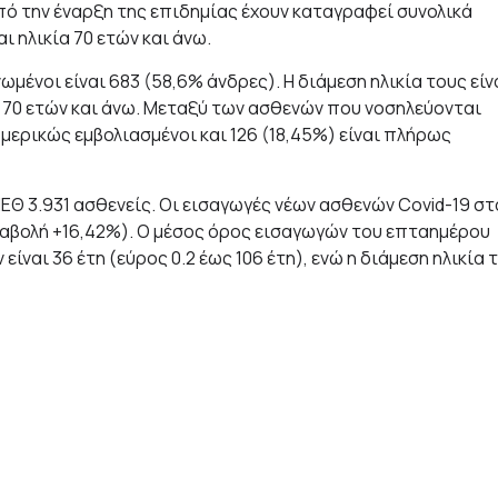
από την έναρξη της επιδημίας έχουν καταγραφεί συνολικά
ι ηλικία 70 ετών και άνω.
ένοι είναι 683 (58,6% άνδρες). Η διάμεση ηλικία τους είν
ία 70 ετών και άνω. Μεταξύ των ασθενών που νοσηλεύονται
 μερικώς εμβολιασμένοι και 126 (18,45%) είναι πλήρως
ΕΘ 3.931 ασθενείς. Οι εισαγωγές νέων ασθενών Covid-19 στ
ταβολή +16,42%). Ο μέσος όρος εισαγωγών του επταημέρου
είναι 36 έτη (εύρος 0.2 έως 106 έτη), ενώ η διάμεση ηλικία 