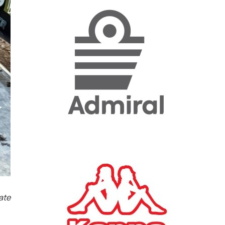
«Η ακρίβεια «γονατίζει»
την κοινωνία - Νέα μεγάλη
έρευνα της Pulse για το
Ε.Ε.Α.
ΟΙΚΟΝΟΜΙΑ
23/07/2026, 12:50
Aktor: Δεν θα γίνουν
δεκτές προσφορές κάτω
των 11,25 ευρώ στην
αύξηση κεφαλαίου
ΕΠΙΧΕΙΡΗΣΕΙΣ
22/07/2026, 12:12
Κ. Πιερρακάκης: Νέα
εποχή για το Ολυμπιακό
ate
Κωπηλατοδρόμιο - Η
δημόσια περιουσία είναι
περιουσία όλων των