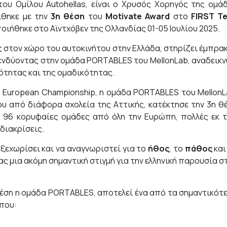
υ Ομίλου Autohellas, είναι o Χρυσός Χορηγός της ομά
ίθηκε με την
3η θέση
του
Motivate Award
στο
FIRST T
ήθηκε στο Αϊντχόβεν της Ολλανδίας 01-05 Ιουλίου 2025.
ής στον χώρο του αυτοκινήτου στην Ελλάδα, στηρίζει έμπρα
Επενδύοντας στην ομάδα PORTABLES του MellonLab, αναδεικν
κότητας και της ομαδικότητας.
e European Championship, η ομάδα PORTABLES του MellonL
ου από διάφορα σχολεία της Αττικής, κατέκτησε την 3η θ
ε 96 κορυφαίες ομάδες από όλη την Ευρώπη, πολλές εκ 
διακρίσεις.
ξεχωρίσει και να αναγνωριστεί για το
ήθος
, το
πάθος
και
ς μια ακόμη σημαντική στιγμή για την ελληνική παρουσία σ
 θέση η ομάδα PORTABLES, αποτελεί ένα από τα σημαντικότ
 που: