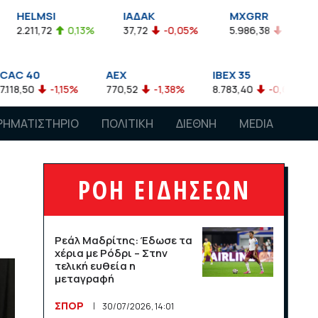
ΙΑΔΑΚ
MXGRR
ΣΑΓΔ
0,13%
37,72
-0,05%
5.986,38
-0,23%
2.924,61
AEX
IBEX 35
ATX
15%
770,52
-1,38%
8.783,40
-0,63%
4.007,68
ΡΗΜΑΤΙΣΤΗΡΙΟ
ΠΟΛΙΤΙΚΗ
ΔΙΕΘΝΗ
MEDIA
ΡΟΗ ΕΙΔΗΣΕΩΝ
Ρεάλ Μαδρίτης: Έδωσε τα
χέρια με Ρόδρι – Στην
τελική ευθεία η
μεταγραφή
ΣΠΟΡ
30/07/2026, 14:01