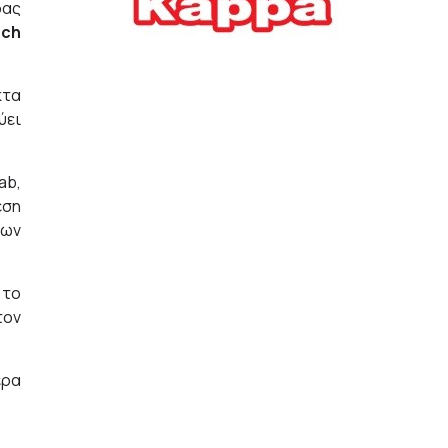
δας
Ελλήνων
ech
ΟΙΚΟΝΟΜΙΑ
22/07/2026, 12:11
κτα
Οι επιχειρήσεις ανοίγουν
ύει
την ατζέντα της ΔΕΘ – Τα
αιτήματα προς τον
πρωθυπουργό
ab,
έση
ΕΠΙΧΕΙΡΗΣΕΙΣ
22/07/2026, 12:09
των
ΕΣΠΑ για επιχειρήσεις:
 το
Όλα όσα πρέπει να
γνωρίζετε πριν ανοίξει ο
τον
φάκελος της αίτησης
ΟΙΚΟΝΟΜΙΑ
21/07/2026, 12:36
ερα
Τουρισμός: Διψήφια