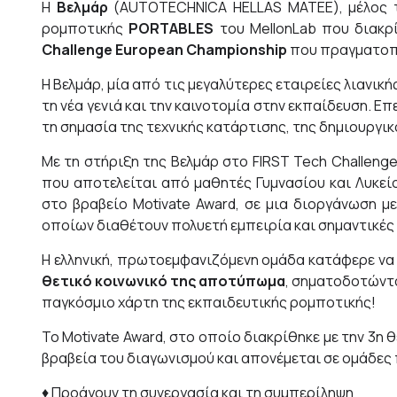
Η
Βελμάρ
(AUTOTECHNICA HELLAS ΜΑΤΕΕ), μέλος το
ρομποτικής
PORTABLES
του MellonLab που διακρ
Challenge European Championship
που πραγματοποι
Η Βελμάρ, μία από τις μεγαλύτερες εταιρείες λιανικ
τη νέα γενιά και την καινοτομία στην εκπαίδευση. 
τη σημασία της τεχνικής κατάρτισης, της δημιουργι
Με τη στήριξη της Βελμάρ στο FIRST Tech Challeng
που αποτελείται από μαθητές Γυμνασίου και Λυκεί
στο βραβείο Motivate Award, σε μια διοργάνωση μ
οποίων διαθέτουν πολυετή εμπειρία και σημαντικές 
Η ελληνική, πρωτοεμφανιζόμενη ομάδα κατάφερε να 
θετικό κοινωνικό της αποτύπωμα
, σηματοδοτώντα
παγκόσμιο χάρτη της εκπαιδευτικής ρομποτικής!
Το Motivate Award, στο οποίο διακρίθηκε με την 3η
βραβεία του διαγωνισμού και απονέμεται σε ομάδες
♦ Προάγουν τη συνεργασία και τη συμπερίληψη