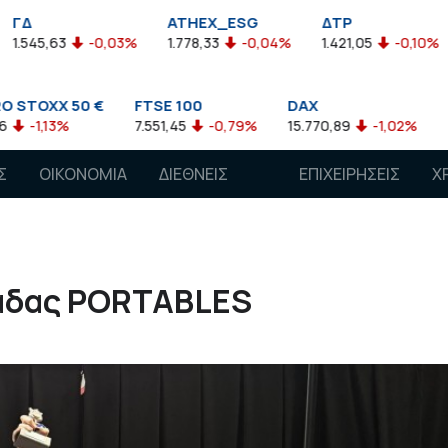
ATHEX_ESG
ΔΤΡ
HELMSI
-0,03%
1.778,33
-0,04%
1.421,05
-0,10%
2.211,72
 €
FTSE 100
DAX
CAC 40
7.551,45
-0,79%
15.770,89
-1,02%
7.118,50
-1,
Σ
ΟΙΚΟΝΟΜΙΑ
ΔΙΕΘΝΕΙΣ
ΕΠΙΧΕΙΡΗΣΕΙΣ
Χ
ΑΓΟΡΕΣ
μάδας PORTABLES