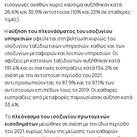
εισαγωγές αγαθών χωρίς καύσιμα αυξήθηκαν κατά
26,6% και 30,9% αντίστοιχα (10% και 22% σε σταθερές
τιμές).
Η
αύξηση του πλεονάσματος του ισοζυγίου
υπηρεσιών
οφείλεται στη βελτίωση κυρίως του
ισοζυγίου ταξιδιωτικών υπηρεσιών, καθώς και των
ισοζυγίων μεταφορών και λοιπών υπηρεσιών. Οι
αφίξεις μη κατοίκων ταξιδιωτών αυξήθηκαν κατά
191,4% και οι σχετικές εισπράξεις κατά 154,2% σε
σχέση με την αντίστοιχη περίοδο του 2021,
αντιπροσωπεύοντας το 87,9% και το 97,1% των
αντίστοιχων επιπέδων τους το 2019. Οι καθαρές
εισπράξεις από μεταφορές παρουσίασαν αύξηση κατά
33,4%.
Το
πλεόνασμα του ισοζυγίου πρωτογενών
εισοδημάτων
μειώθηκε σε σχέση με την ίδια περίοδο
του 2021, κυρίως λόγω της μείωσης των καθαρών