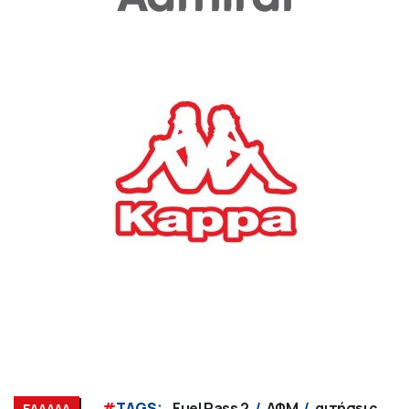
#
TAGS:
Fuel Pass 2
ΑΦΜ
αιτήσεις
ΕΛΛΑΔΑ