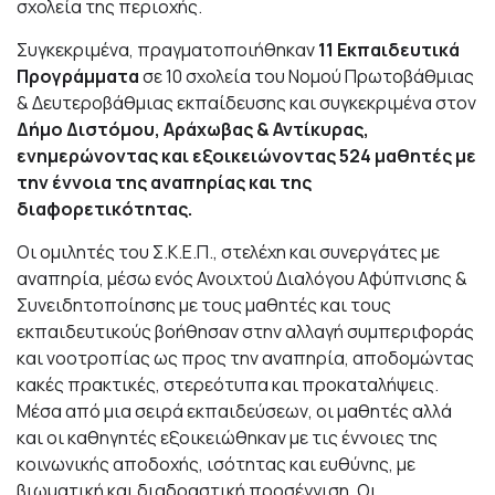
σχολεία της περιοχής.
Συγκεκριμένα, πραγματοποιήθηκαν
11 Εκπαιδευτικά
Προγράμματα
σε 10 σχολεία του Νομού Πρωτοβάθμιας
& Δευτεροβάθμιας εκπαίδευσης και συγκεκριμένα στον
Δήμο Διστόμου, Αράχωβας & Αντίκυρας,
ενημερώνοντας και εξοικειώνοντας 524 μαθητές με
την έννοια της αναπηρίας και της
διαφορετικότητας.
Οι ομιλητές του Σ.Κ.Ε.Π., στελέχη και συνεργάτες με
αναπηρία, μέσω ενός Ανοιχτού Διαλόγου Αφύπνισης &
Συνειδητοποίησης με τους μαθητές και τους
εκπαιδευτικούς βοήθησαν στην αλλαγή συμπεριφοράς
και νοοτροπίας ως προς την αναπηρία, αποδομώντας
κακές πρακτικές, στερεότυπα και προκαταλήψεις.
Μέσα από μια σειρά εκπαιδεύσεων, οι μαθητές αλλά
και οι καθηγητές εξοικειώθηκαν με τις έννοιες της
κοινωνικής αποδοχής, ισότητας και ευθύνης, με
βιωματική και διαδραστική προσέγγιση. Οι