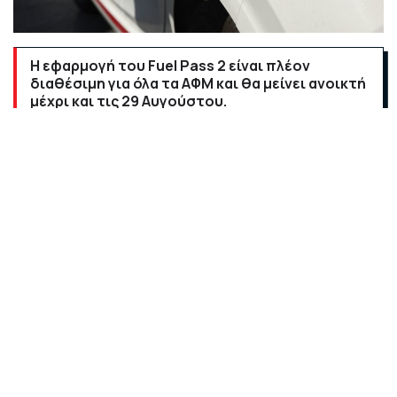
Η εφαρμογή του Fuel Pass 2 είναι πλέον
διαθέσιμη για όλα τα ΑΦΜ και θα μείνει ανοικτή
μέχρι και τις 29 Αυγούστου.
Ανοιχτή για όλους τους πολίτες, ανεξαρτήτως
λήγοντα του ΑΦΜ
, είναι από το πρωί της Τετάρτης η
πλατφόρμα επιδότησης καυσίμων
Fuel Pass 2
.
Οι αιτήσεις «σπάνε» ρεκόρ καθώς υποβάλλονται
κατά χιλιάδες κάθε ώρα που περνά
και η διαδικασία
εξελίσσεται ομαλά, με μικρές εξαιρέσεις, καθώς
υπάρχουν περιπτώσεις πολιτών που δεν έχουν
υποβάλλει ακόμα τη φορολογική τους δήλωση, μια
απαραίτητη προϋπόθεση για να διεκδικήσει
κάποιος το Fuel Pass 2
.