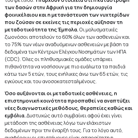
του φετινού.
Υπάρχουν στοιχεία ότι η καταστροφή
των δασών στην Αφρική για την δημιουργία
φοινικέλαιου και η μετανάστευση των νυχτερίδων
που ζούσαν σε εκείνες τις περιοχές αύξησαν τη
μεταδοτικότητα της Έμπολα.
Οι μολυσματικές
ζωονόσοι αποτελούν το 60% όλων των ασθενειών και
το 75% των νέων αναδυόμενων ασθενειών με βάση τα
δεδομένα των Κέντρων Ελέγχου Νοσημάτων των ΗΠΑ
(CDC). Όλες οι πληθυσμιακές ομάδες υπάρχει
πιθανότητα να νοσήσουν με πιο ευάλωτα τα παιδιά
κάτω των 5 ετών, τους ενήλικες άνω των 65 ετών, τις
εγκύους και του ανοσοκατεσταλμένους.
Όσο αυξάνονται οι μεταδοτικές ασθένειες, η
επιστημονική κοινότητα προσπαθεί να αναπτύξει
νέες διαγνωστικές μεθόδους, θεραπείες καθώς και
εμβόλια.
Δυστυχώς αυτό συμβαίνει αφού έχει γίνει
μετάδοση της ασθένειας λόγω των ελάχιστων
δεδομένων πριν την έναρξή τους. Για το λόγο αυτό,
αναφέρουν οι επιστήμονες είναι απαραίτητη η