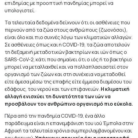
επιδημίας με προοπτική πανδημίας μπορεί να
υπολογιστεί.
Τα τελευταία δεδομένα δείχνουν ότι οι ασθένειες που
περνούν από τα ζώα στους ανθρώπους (ζωονόσοι),
είναι όλο και πιο συχνές λόγω των κλιματικών αλλαγών.
Σε ασθένειες όπως και η COVID-19, τα ζώα αποτελούν
τη δεξαμενή μεταδοτικών βακτηρίων και ιών όπως ο
SARS-CoV-2, κάτι που σημαίνει ότι ο ιός ή το βακτήριο
μπορεί να μεταλλαχθεί και να πολλαπλασιαστεί στον
οργανισμό των ζώων και στη συνέχεια να μεταδοθεί
είτε άμεσα μέσω της επαφής είτε έμμεσα διαμέσου του
εδάφους, του νερού και των επιφανειών.
Η κλιματική
αλλαγή ενισχύει τη δυνατότητα των ιών να
προσβάλουν τον ανθρώπινο οργανισμό πιο εύκολα.
Πέρα από την πανδημία COVID-19, ένα άλλο
παράδειγμα είναι η επανεμφάνιση του ιού Έμπολα στην
Αφρική τα τελευταία χρόνια συμπεριλαμβανομένου και