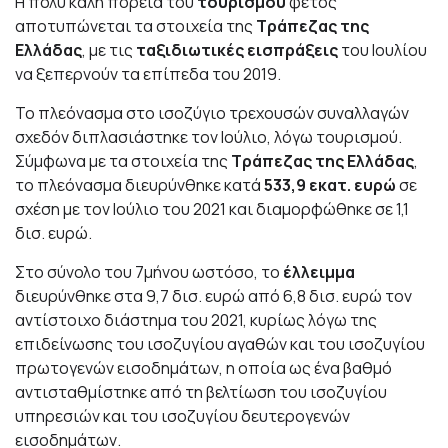
Η πολύ καλή πορεία του
τουρισμού
φέτος
αποτυπώνεται τα στοιχεία της
Τράπεζας της
Ελλάδας
, με τις
ταξιδιωτικές εισπράξεις
του Ιουλίου
να ξεπερνούν τα επίπεδα του 2019.
To πλεόνασμα στο ισοζύγιο τρεχουσών συναλλαγών
σχεδόν διπλασιάστηκε τον Ιούλιο, λόγω τουρισμού.
Σ
ύμφωνα με τα στοιχεία της
Τράπεζας της Ελλάδας
,
το πλεόνασμα διευρύνθηκε κατά
533,9 εκατ. ευρώ
σε
σχέση με τον Ιούλιο του 2021 και διαμορφώθηκε σε 1,1
δισ. ευρώ.
Στο σύνολο του 7μήνου ωστόσο, το
έλλειμμα
διευρύνθηκε στα 9,7 δισ. ευρώ από 6,8 δισ. ευρώ τον
αντίστοιχο διάστημα του 2021, κυρίως λόγω της
επιδείνωσης του ισοζυγίου αγαθών και του ισοζυγίου
πρωτογενών εισοδημάτων, η οποία ως ένα βαθμό
αντισταθμίστηκε από τη βελτίωση του ισοζυγίου
υπηρεσιών και του ισοζυγίου δευτερογενών
εισοδημάτων.