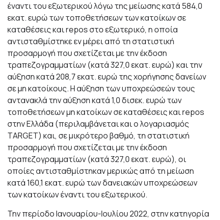
έναντι του εξωτερικού λόγω της μείωσης κατά 584,0
εκατ. ευρώ των τοποθετήσεων των κατοίκων σε
καταθέσεις και repos στο εξωτερικό, η οποία
αντισταθμίστηκε εν μέρει από τη στατιστική
προσαρμογή που σχετίζεται με την έκδοση
τραπεζογραμματίων (κατά 327,0 εκατ. ευρώ) και την
αύξηση κατά 208,7 εκατ. ευρώ της χορήγησης δανείων
σε μη κατοίκους. Η αύξηση των υποχρεώσεών τους
αντανακλά την αύξηση κατά 1,0 δισεκ. ευρώ των
τοποθετήσεων μη κατοίκων σε καταθέσεις και repos
στην Ελλάδα (περιλαμβάνεται και ο λογαριασμός
TARGET) και, σε μικρότερο βαθμό, τη στατιστική
προσαρμογή που σχετίζεται με την έκδοση
τραπεζογραμματίων (κατά 327,0 εκατ. ευρώ), οι
οποίες αντισταθμίστηκαν μερικώς από τη μείωση
κατά 160,1 εκατ. ευρώ των δανειακών υποχρεώσεων
των κατοίκων έναντι του εξωτερικού.
Την περίοδο Ιανουαρίου-Ιουλίου 2022, στην κατηγορία