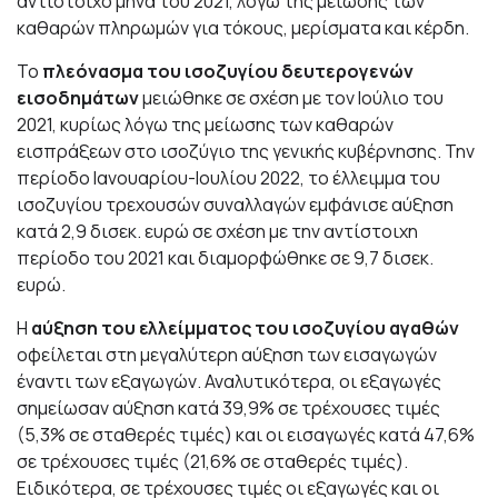
αντίστοιχο μήνα του 2021, λόγω της μείωσης των
καθαρών πληρωμών για τόκους, μερίσματα και κέρδη.
Το
πλεόνασμα του ισοζυγίου δευτερογενών
εισοδημάτων
μειώθηκε σε σχέση με τον Ιούλιο του
2021, κυρίως λόγω της μείωσης των καθαρών
εισπράξεων στο ισοζύγιο της γενικής κυβέρνησης. Την
περίοδο Ιανουαρίου-Ιουλίου 2022, το έλλειμμα του
ισοζυγίου τρεχουσών συναλλαγών εμφάνισε αύξηση
κατά 2,9 δισεκ. ευρώ σε σχέση με την αντίστοιχη
περίοδο του 2021 και διαμορφώθηκε σε 9,7 δισεκ.
ευρώ.
Η
αύξηση του ελλείμματος του ισοζυγίου αγαθών
οφείλεται στη μεγαλύτερη αύξηση των εισαγωγών
έναντι των εξαγωγών. Αναλυτικότερα, οι εξαγωγές
σημείωσαν αύξηση κατά 39,9% σε τρέχουσες τιμές
(5,3% σε σταθερές τιμές) και οι εισαγωγές κατά 47,6%
σε τρέχουσες τιμές (21,6% σε σταθερές τιμές).
Ειδικότερα, σε τρέχουσες τιμές οι εξαγωγές και οι