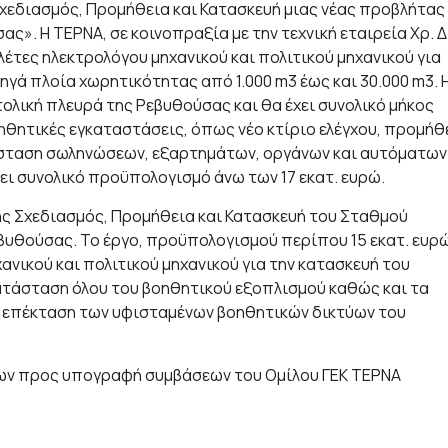
εδιασμός, Προμήθεια και Κατασκευή μιας νέας προβλήτας
ς». Η ΤΕΡΝΑ, σε κοινοπραξία με την τεχνική εταιρεία Χρ. Δ
ελέτες ηλεκτρολόγου μηχανικού και πολιτικού μηχανικού για
γά πλοία χωρητικότητας από 1.000 m3 έως και 30.000 m3. 
ολική πλευρά της Ρεβυθούσας και θα έχει συνολικό μήκος
ηθητικές εγκαταστάσεις, όπως νέο κτίριο ελέγχου, προμήθ
τάσταση σωληνώσεων, εξαρτημάτων, οργάνων και αυτόματων
χει συνολικό προϋπολογισμό άνω των 17 εκατ. ευρώ.
ς Σχεδιασμός, Προμήθεια και Κατασκευή του Σταθμού
βυθούσας. Το έργο, προϋπολογισμού περίπου 15 εκατ. ευρ
ανικού και πολιτικού μηχανικού για την κατασκευή του
κατάσταση όλου του βοηθητικού εξοπλισμού καθώς και τα
ι επέκταση των υφισταμένων βοηθητικών δικτύων του
των προς υπογραφή συμβάσεων του Ομίλου ΓΕΚ ΤΕΡΝΑ