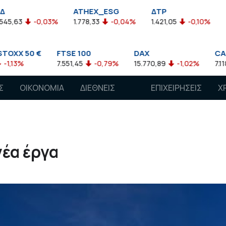
ATHEX_ESG
ΔΤΡ
HELMSI
03%
1.778,33
-0,04%
1.421,05
-0,10%
2.211,72
0,1
FTSE 100
DAX
CAC 40
7.551,45
-0,79%
15.770,89
-1,02%
7.118,50
-1,15%
Σ
ΟΙΚΟΝΟΜΙΑ
ΔΙΕΘΝΕΙΣ
ΕΠΙΧΕΙΡΗΣΕΙΣ
Χ
ΑΓΟΡΕΣ
έα έργα