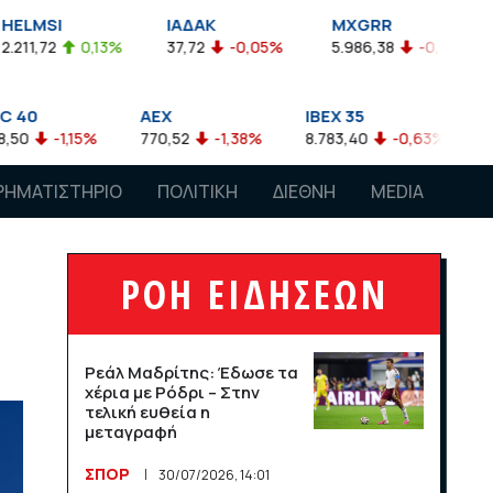
ΙΑΔΑΚ
MXGRR
ΣΑΓΔ
3%
37,72
-0,05%
5.986,38
-0,23%
2.924,61
-
AEX
IBEX 35
ATX
770,52
-1,38%
8.783,40
-0,63%
4.007,68
-0,
ΡΗΜΑΤΙΣΤΗΡΙΟ
ΠΟΛΙΤΙΚΗ
ΔΙΕΘΝΗ
MEDIA
ΡΟΗ ΕΙΔΗΣΕΩΝ
Ρεάλ Μαδρίτης: Έδωσε τα
χέρια με Ρόδρι – Στην
τελική ευθεία η
μεταγραφή
ΣΠΟΡ
30/07/2026, 14:01