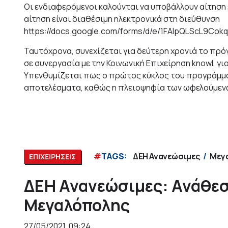
Οι ενδιαφερόμενοι καλούνται να υποβάλλουν αίτηση 
αίτηση είναι διαθέσιμη ηλεκτρονικά στη διεύθυνση
https://docs.google.com/forms/d/e/1FAIpQLScL9Cok
Ταυτόχρονα, συνεχίζεται για δεύτερη χρονιά το πρ
σε συνεργασία με την Κοινωνική Επιχείρηση knowl, γ
Υπενθυμίζεται πως ο πρώτος κύκλος του προγράμματ
αποτελέσματα, καθώς η πλειοψηφία των ωφελούμενω
#
TAGS:
ΔΕΗ Ανανεώσιμες
Μεγ
ΕΠΙΧΕΙΡΗΣΕΙΣ
ΔΕΗ Ανανεώσιμες: Ανάθε
Μεγαλόπολης
27/05/2021, 09:24