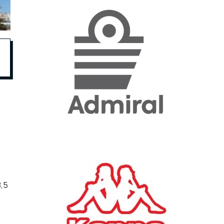
«Η ακρίβεια «γονατίζει»
την κοινωνία - Νέα μεγάλη
έρευνα της Pulse για το
Ε.Ε.Α.
ΟΙΚΟΝΟΜΙΑ
23/07/2026, 12:50
Aktor: Δεν θα γίνουν
δεκτές προσφορές κάτω
των 11,25 ευρώ στην
αύξηση κεφαλαίου
ΕΠΙΧΕΙΡΗΣΕΙΣ
22/07/2026, 12:12
,5
Κ. Πιερρακάκης: Νέα
εποχή για το Ολυμπιακό
Κωπηλατοδρόμιο - Η
δημόσια περιουσία είναι
περιουσία όλων των