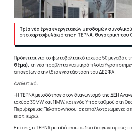
Τρία νέα έργα ενεργειακών υποδομών συνολικο
στο χαρτοφυλάκιό της η ΤΕΡΝΑ, θυγατρική του 
Πρόκειται για το φωτοβολταϊκό ισχύος 50 μεγαβάτ 
θέμα)
,
τη νέα προβλήτα για μικρά πλοία Υγροποιημ
απαερίων στην ίδια εγκατάσταση του ΔΕΣΦΑ.
Αναλυτικά:
-Η ΤΕΡΝΑ μειοδότησε στον διαγωνισμό της ΔΕΗ Ανα
ισχύος 39MW και 11MW, και ενός Υποσταθμού στη θέ
Περιφέρειας Πελοποννήσου, σε απαλλοτριωμένες από
εκατ. ευρώ.
Επίσης, η ΤΕΡΝΑ μειοδότησε σε δύο διαγωνισμούς τ