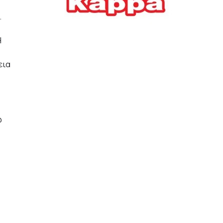
Ελλήνων
.
ΟΙΚΟΝΟΜΙΑ
22/07/2026, 12:11
Η
Οι επιχειρήσεις ανοίγουν
εια
την ατζέντα της ΔΕΘ – Τα
αιτήματα προς τον
πρωθυπουργό
ΕΠΙΧΕΙΡΗΣΕΙΣ
22/07/2026, 12:09
ώ
ΕΣΠΑ για επιχειρήσεις:
Όλα όσα πρέπει να
γνωρίζετε πριν ανοίξει ο
φάκελος της αίτησης
ΟΙΚΟΝΟΜΙΑ
21/07/2026, 12:36
Τουρισμός: Διψήφια