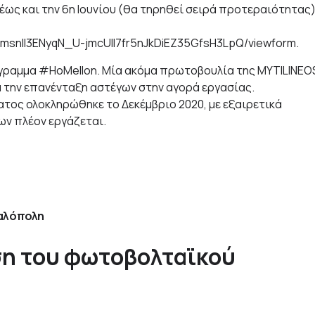
έως και την 6η Ιουνίου (θα τηρηθεί σειρά προτεραιότητας)
qmsnII3ENyqN_U-jmcUll7fr5nJkDiEZ35GfsH3LpQ/viewform.
όγραμμα #HoMellon. Μία ακόμα πρωτοβουλία της MYTILINEO
ια την επανένταξη αστέγων στην αγορά εργασίας.
ος ολοκληρώθηκε το Δεκέμβριο 2020, με εξαιρετικά
ν πλέον εργάζεται.
αλόπολη
ση του φωτοβολταϊκού