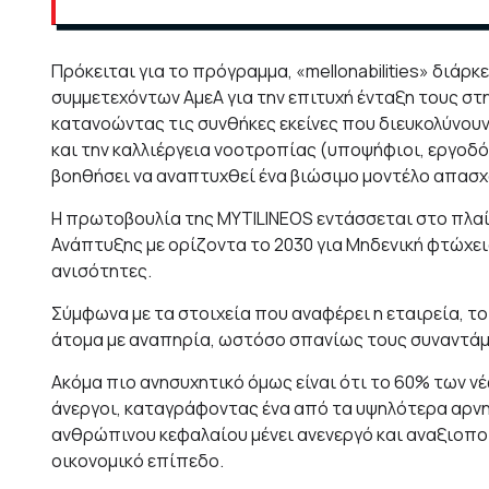
Πρόκειται για το πρόγραμμα, «mellonabilities» διάρ
συμμετεχόντων ΑμεΑ για την επιτυχή ένταξη τους σ
κατανοώντας τις συνθήκες εκείνες που διευκολύνουν
και την καλλιέργεια νοοτροπίας (υποψήφιοι, εργοδό
βοηθήσει να αναπτυχθεί ένα βιώσιμο μοντέλο απασ
Η πρωτοβουλία της MYTILINEOS εντάσσεται στο πλα
Ανάπτυξης με ορίζοντα το 2030 για Μηδενική φτώχει
ανισότητες.
Σύμφωνα με τα στοιχεία που αναφέρει η εταιρεία, το
άτομα με αναπηρία, ωστόσο σπανίως τους συναντάμε 
Ακόμα πιο ανησυχητικό όμως είναι ότι το 60% των νέ
άνεργοι, καταγράφοντας ένα από τα υψηλότερα αρν
ανθρώπινου κεφαλαίου μένει ανενεργό και αναξιοποί
οικονομικό επίπεδο.