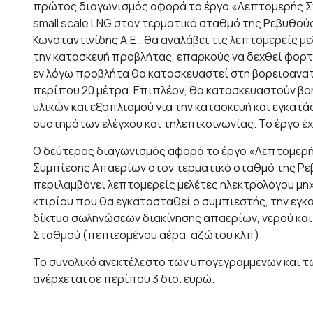
πρώτος διαγωνισμός αφορά το έργο «Λεπτομερής Σχ
small scale LNG στον τερματικό σταθμό της Ρεβυθούσα
Κωνσταντινίδης Α.Ε., θα αναλάβει τις λεπτομερείς μ
την κατασκευή προβλήτας, επαρκούς να δεχθεί φορτη
εν λόγω προβλήτα θα κατασκευαστεί στη βορειοανατ
περίπου 20 μέτρα. Επιπλέον, θα κατασκευαστούν βο
υλικών και εξοπλισμού για την κατασκευή και εγκα
συστημάτων ελέγχου και τηλεπικοινωνίας. Το έργο έ
Ο δεύτερος διαγωνισμός αφορά το έργο «Λεπτομερή
Συμπίεσης Απαερίων στον τερματικό σταθμό της Ρε
περιλαμβάνει λεπτομερείς μελέτες ηλεκτρολόγου μηχ
κτιρίου που θα εγκατασταθεί ο συμπιεστής, την εγ
δίκτυα σωληνώσεων διακίνησης απαερίων, νερού κα
Σταθμού (πεπιεσμένου αέρα, αζώτου κλπ).
Το συνολικό ανεκτέλεστο των υπογεγραμμένων και 
ανέρχεται σε περίπου 3 δισ. ευρώ.