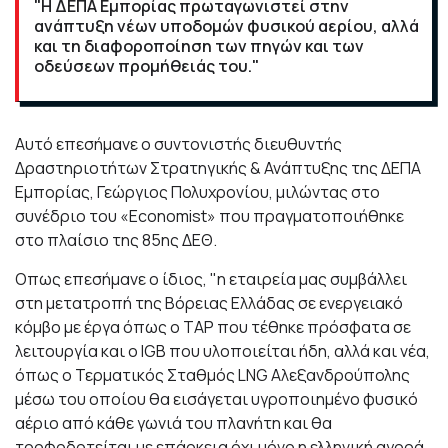
"H ΔΕΠΑ Εμπορίας πρωταγωνιστεί στην
ανάπτυξη νέων υποδομών φυσικού αερίου, αλλά
και τη διαφοροποίηση των πηγών και των
οδεύσεων προμήθειάς του."
Αυτό επεσήμανε ο συντονιστής διευθυντής
Δραστηριοτήτων Στρατηγικής & Ανάπτυξης της ΔΕΠΑ
Εμπορίας, Γεώργιος Πολυχρονίου, μιλώντας στο
συνέδριο του «Economist» που πραγματοποιήθηκε
στο πλαίσιο της 85ης ΔΕΘ.
Οπως επεσήμανε ο ίδιος, "η εταιρεία μας συμβάλλει
στη μετατροπή της Βόρειας Ελλάδας σε ενεργειακό
κόμβο με έργα όπως ο TAP που τέθηκε πρόσφατα σε
λειτουργία και ο IGB που υλοποιείται ήδη, αλλά και νέα,
όπως ο Τερματικός Σταθμός LNG Αλεξανδρούπολης
μέσω του οποίου θα εισάγεται υγροποιημένο φυσικό
αέριο από κάθε γωνιά του πλανήτη και θα
τροφοδοτείται με επάρκεια όχι μόνο η ελληνική αγορά,