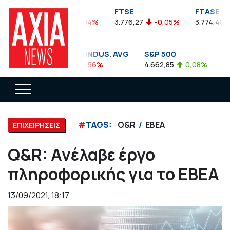
FTSEA
FTSE
FTASE
899,47
-0,04%
3.776,27
-0,05%
3.774,48
DOW JONES INDUS. AVG
S&P 500
NA
35.911,81
-0,56%
4.662,85
0,08%
14.
#
TAGS:
Q&R
ΕΒΕΑ
ΕΠΙΧΕΙΡΗΣΕΙΣ
Q&R: Ανέλαβε έργο
πληροφορικής για το ΕΒΕΑ
13/09/2021, 18:17