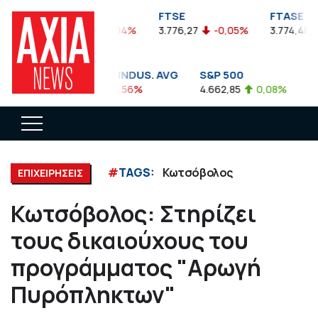
FTSEA
FTSE
FTASE
899,47
-0,04%
3.776,27
-0,05%
3.774,48
DOW JONES INDUS. AVG
S&P 500
NA
35.911,81
-0,56%
4.662,85
0,08%
14.
#
TAGS:
Κωτσόβολος
ΕΠΙΧΕΙΡΗΣΕΙΣ
Κωτσόβολος: Στηρίζει
τους δικαιούχους του
προγράμματος "Αρωγή
Πυρόπληκτων"