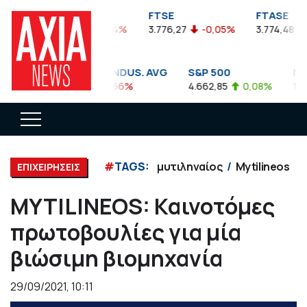
FTSEA
FTSE
FTASE
899,47
-0,04%
3.776,27
-0,05%
3.774,48
DOW JONES INDUS. AVG
S&P 500
NAS
35.911,81
-0,56%
4.662,85
0,08%
14.8
#
TAGS:
μυτιληναίος
Mytilineos
ΕΠΙΧΕΙΡΗΣΕΙΣ
MYTILINEOS: Καινοτόμες
πρωτοβουλίες για μία
βιώσιμη βιομηχανία
29/09/2021, 10:11