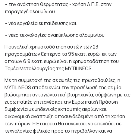
• την ανάκτηση θερμότητας - χρήση Α.Π.Ε. στην
παραγωγή αλουμίνιου.
• νέα εργαλεία εκπαίδευσης και
• νέες τεχνολογίες ανακύκλωσης αλουμινίου
Η συνολική χρηματοδότηση αυτών των 23
προγραμμάτων ξεπερνά τα 95 εκατ. ευρώ, εκ των
οποίων 6.9 εκατ. ευρώ είναι η χρηματοδότηση του
Τομέα Μεταλλουργίας της MYTILINEOS.
Με τη συμμετοχή της σε αυτές τις πρωτοβουλίες, η
MYTILINEOS
αποδεικνύει την προσήλωσή της σε μία
βιώσιμη και ανταγωνιστική βιομηχανία, σύμφωνη με τις
ευρωπαϊκές επιταγές και την Ευρωπαϊκή Πράσινη
Συμφωνία με μηδενικές εκπομπές αερίων και
οικονομική ανάπτυξη αποσυνδεδεμένη από τη χρήση
των πόρων. Η Εταιρεία θα συνεχίσει να επενδύει σε
τεχνολογίες φιλικές προς το περιβάλλον και να