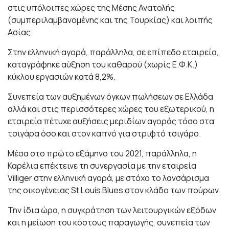
στις υπόλοιπες χώρες της Μέσης Ανατολής
(συμπεριλαμβανομένης και της Τουρκίας) και λοιπής
Ασίας.
Στην ελληνική αγορά, παράλληλα, σε επίπεδο εταιρεία,
καταγράφηκε αύξηση του καθαρού (χωρίς Ε.Φ.Κ.)
κύκλου εργασιών κατά 8,2%.
Συνεπεία των αυξημένων όγκων πωλήσεων σε Ελλάδα
αλλά και στις περισσότερες χώρες του εξωτερικού, η
εταιρεία πέτυχε αυξήσεις μεριδίων αγοράς τόσο στα
τσιγάρα όσο και στον καπνό για στριφτό τσιγάρο.
Μέσα στο πρώτο εξάμηνο του 2021, παράλληλα, η
Καρέλια επέκτεινε τη συνεργασία με την εταιρεία
Villiger στην ελληνική αγορά, με στόχο το λανσάρισμα
της οικογένειας St Louis Blues στον κλάδο των πούρων.
Την ίδια ώρα, η συγκράτηση των λειτουργικών εξόδων
και η μείωση του κόστους παραγωγής, συνεπεία των