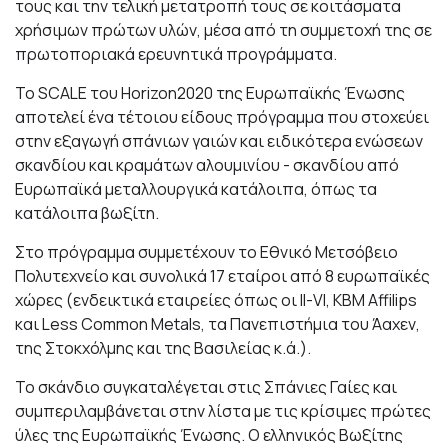
τους και την τελική μετατροπή τους σε κοιτάσματα
χρήσιμων πρώτων υλών, μέσα από τη συμμετοχή της σε
πρωτοποριακά ερευνητικά προγράμματα.
Το
SCALE
του
Horizon
2020 της Ευρωπαϊκής Ένωσης
αποτελεί ένα τέτοιου είδους πρόγραμμα που στοχεύει
στην εξαγωγή σπάνιων γαιών και ειδικότερα ενώσεων
σκανδίου και κραμάτων αλουμινίου - σκανδίου από
Ευρωπαϊκά μεταλλουργικά κατάλοιπα, όπως τα
κατάλοιπα βωξίτη.
Στο πρόγραμμα συμμετέχουν το Εθνικό Μετσόβειο
Πολυτεχνείο και συνολικά 17 εταίροι από 8 ευρωπαϊκές
χώρες (ενδεικτικά εταιρείες όπως
οι ΙΙ-VI, ΚΒΜ Αffilips
και Less Common Metals, τα Πανεπιστήμια του Άαχεν,
της Στοκχόλμης και της Bασιλείας κ.ά.).
Το σκάνδιο συγκαταλέγεται στις Σπάνιες Γαίες και
συμπεριλαμβάνεται στην λίστα με τις κρίσιμες πρώτες
ύλες της Ευρωπαϊκής Ένωσης. Ο ελληνικός Βωξίτης