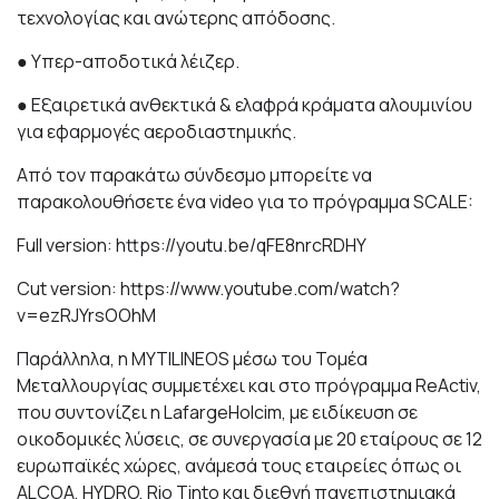
τεχνολογίας και ανώτερης απόδοσης.
● Υπερ-αποδοτικά λέιζερ.
● Εξαιρετικά ανθεκτικά & ελαφρά κράματα αλουμινίου
για εφαρμογές αεροδιαστημικής.
Από τον παρακάτω σύνδεσμο μπορείτε να
παρακολουθήσετε ένα
video
για το πρόγραμμα
SCALE
:
Full version:
https://youtu.be/qFE8nrcRDHY
Cut version:
https://www.youtube.com/watch?
v=ezRJYrsOOhM
Παράλληλα, η
MYTILINEOS
μέσω του Τομέα
Μεταλλουργίας συμμετέχει και στο πρόγραμμα
ReActiv
,
που συντονίζει η LafargeHolcim, με ειδίκευση σε
οικοδομικές λύσεις, σε συνεργασία με 20 εταίρους σε 12
ευρωπαϊκές χώρες, ανάμεσά τους εταιρείες όπως οι
ALCOA, HYDRO, Rio Tinto και διεθνή πανεπιστημιακά