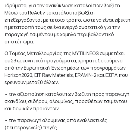
ιδρύματα, για την ανακύκλωση καταλοίπων βωξίτη.
Μέσω του
ReActiv
τα κατάλοιπα βωξίτη
επεξεργάζονται με τέτοιο τρόπο, ώστε να είναι εφικτή
η μετατροπή τους σε ένα ενεργό συστατικό για την
παραγωγή τσιμέντου με χαμηλό περιβαλλοντικό
αποτύπωμα.
Ο Τομέας Μεταλλουργίας της
MYTILINEOS
συμμετέχει
σε 23 ερευνητικά προγράμματα, χρηματοδοτούμενα
από την Ευρωπαϊκή Ένωση μέσω των προγραμμάτων
Η
orizon
2020, ΕΙΤ Raw Materials, ΕRAMIN-2 και ΕΣΠΑ που
ερευνούν μεταξύ άλλων:
• την αξιοποίηση καταλοίπων βωξίτη προς παραγωγή
σκανδίου, σιδήρου, αλουμίνας, προσθέτων τσιμέντου
και δομικών προϊόντων.
• την παραγωγή αλουμίνας από εναλλακτικές
(δευτερογενείς) πηγές.