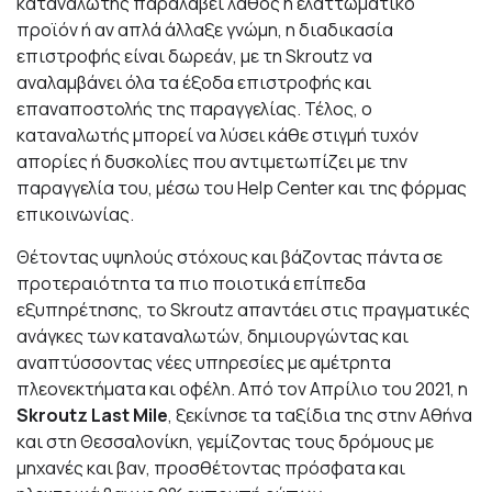
καταναλωτής παραλάβει λάθος ή ελαττωματικό
προϊόν ή αν απλά άλλαξε γνώμη, η διαδικασία
επιστροφής είναι δωρεάν, με τη Skroutz να
αναλαμβάνει όλα τα έξοδα επιστροφής και
επαναποστολής της παραγγελίας. Τέλος, ο
καταναλωτής μπορεί να λύσει κάθε στιγμή τυχόν
απορίες ή δυσκολίες που αντιμετωπίζει με την
παραγγελία του, μέσω του Help Center και της φόρμας
επικοινωνίας.
Θέτοντας υψηλούς στόχους και βάζοντας πάντα σε
προτεραιότητα τα πιο ποιοτικά επίπεδα
εξυπηρέτησης, το Skroutz απαντάει στις πραγματικές
ανάγκες των καταναλωτών, δημιουργώντας και
αναπτύσσοντας νέες υπηρεσίες με αμέτρητα
πλεονεκτήματα και οφέλη. Από τον Απρίλιο του 2021, η
Skroutz Last Mile
, ξεκίνησε τα ταξίδια της στην Αθήνα
και στη Θεσσαλονίκη, γεμίζοντας τους δρόμους με
μηχανές και βαν, προσθέτοντας πρόσφατα και