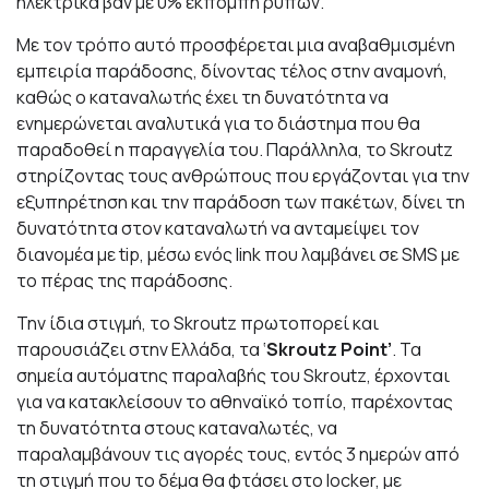
ηλεκτρικά βαν με 0% εκπομπή ρύπων.
Με τον τρόπο αυτό προσφέρεται μια αναβαθμισμένη
εμπειρία παράδοσης, δίνοντας τέλος στην αναμονή,
καθώς ο καταναλωτής έχει τη δυνατότητα να
ενημερώνεται αναλυτικά για το διάστημα που θα
παραδοθεί η παραγγελία του. Παράλληλα, το Skroutz
στηρίζοντας τους ανθρώπους που εργάζονται για την
εξυπηρέτηση και την παράδοση των πακέτων, δίνει τη
δυνατότητα στον καταναλωτή να ανταμείψει τον
διανομέα με tip, μέσω ενός link που λαμβάνει σε SMS με
το πέρας της παράδοσης.
Την ίδια στιγμή, το Skroutz πρωτοπορεί και
παρουσιάζει στην Ελλάδα, τα ‘
Skroutz Point’
. Τα
σημεία αυτόματης παραλαβής του Skroutz, έρχονται
για να κατακλείσουν το αθηναϊκό τοπίο, παρέχοντας
τη δυνατότητα στους καταναλωτές, να
παραλαμβάνουν τις αγορές τους, εντός 3 ημερών από
τη στιγμή που το δέμα θα φτάσει στο locker, με