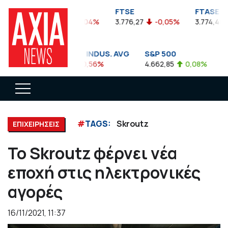
FTSEA
FTSE
FTASE
899,47
-0,04%
3.776,27
-0,05%
3.774,48
DOW JONES INDUS. AVG
S&P 500
NA
35.911,81
-0,56%
4.662,85
0,08%
14.
#
TAGS:
Skroutz
ΕΠΙΧΕΙΡΗΣΕΙΣ
Το Skroutz φέρνει νέα
εποχή στις ηλεκτρονικές
αγορές
16/11/2021, 11:37