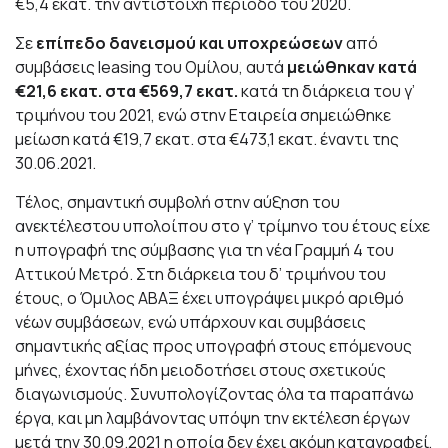
€5,4 εκατ. την αντίστοιχη περίοδο του 2020.
Σε
επίπεδο δανεισμού και υποχρεώσεων
από
συμβάσεις leasing του Ομίλου, αυτά
μειώθηκαν κατά
€21,6 εκατ. στα €569,7 εκατ.
κατά τη διάρκεια του γ’
τριμήνου του 2021, ενώ στην Εταιρεία σημειώθηκε
μείωση κατά €19,7 εκατ. στα €473,1 εκατ. έναντι της
30.06.2021.
Τέλος, σημαντική συμβολή στην αύξηση του
ανεκτέλεστου υπολοίπου στο γ’ τρίμηνο του έτους είχε
η υπογραφή της σύμβασης για τη νέα Γραμμή 4 του
Αττικού Μετρό. Στη διάρκεια του δ’ τριμήνου του
έτους, ο Όμιλος ΑΒΑΞ έχει υπογράψει μικρό αριθμό
νέων συμβάσεων, ενώ υπάρχουν και συμβάσεις
σημαντικής αξίας προς υπογραφή στους επόμενους
μήνες, έχοντας ήδη μειοδοτήσει στους σχετικούς
διαγωνισμούς. Συνυπολογίζοντας όλα τα παραπάνω
έργα, και μη λαμβάνοντας υπόψη την εκτέλεση έργων
μετά την 30.09.2021 η οποία δεν έχει ακόμη καταγραφεί,