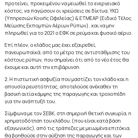
προτείνει, προκειμένου να μειωθεί το ενεργειακό
κόστος, να παγώσουν οι χρεώσεις σε δίκτυα, ΥΚΩ
(Υπηρεσιών Κοινής Ωφελείας) & ΕΤΜΕΑΡ (Ειδικό Τέλος
Μείωσης Εκπομπών Αέριων Ρύπων) , και να μην
πληρωθεί για το 2021 ο ΕΦΚ σε ρεύμα και φυσικό αέριο.
Επί πλέον, ο κλάδος μας έχει εξαιρεθεί,
πανευρωπαϊκά, από το μέτρο της αντιστάθμισης του
κόστους ρύπων, που σημαίνει ότι από το νέο έτος θα
έχουμε και αυτή την επιβάρυνση.
2. Η πιστωτική ασφυξία που μαστίζει τον κλάδο και η
απουσία ρευστότητας, αποτελούσε ανέκαθεν τη
βασική αιτία κάμψης της παραγωγής και τροχοπέδη
για την ανάπτυξή του.
Σύμφωνα με τον ΣΕΒΚ, στη σημερινή θετική συγκυρία, η
χρηματοδότηση του κλάδου, (που είναι κατά βάση
εξαγωγικός), από τις τράπεζες με μειωμένα επιτόκια,
θα βοηθούσε στην αύξηση της παραγωγής και των