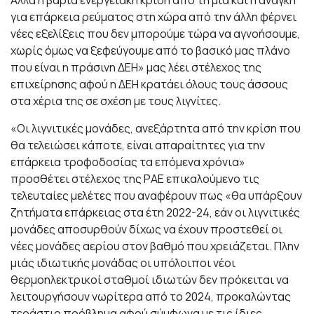
Αλλά η βαριά ενεργειακή κρίση από τη μια και η ανάγκη
για επάρκεια ρεύματος στη χώρα από την άλλη φέρνει
νέες εξελίξεις που δεν μπορούμε τώρα να αγνοήσουμε,
χωρίς όμως να ξεφεύγουμε από το βασικό μας πλάνο
που είναι η πράσινη ΔΕΗ» μας λέει στέλεχος της
επιχείρησης αφού η ΔΕΗ κρατάει όλους τους άσσους
στα χέρια της σε σχέση με τους λιγνίτες.
«Οι λιγνιτικές μονάδες, ανεξάρτητα από την κρίση που
θα τελειώσει κάποτε, είναι απαραίτητες για την
επάρκεια τροφοδοσίας τα επόμενα χρόνια»
προσθέτει στέλεχος της ΡΑΕ επικαλούμενο τις
τελευταίες μελέτες που αναφέρουν πως «θα υπάρξουν
ζητήματα επάρκειας στα έτη 2022-24, εάν οι λιγνιτικές
μονάδες αποσυρθούν δίχως να έχουν προστεθεί οι
νέες μονάδες αερίου στον βαθμό που χρειάζεται. Πλην
μιάς ιδιωτικής μονάδας οι υπόλοιποι νέοι
θερμοηλεκτρικοί σταθμοί ιδιωτών δεν πρόκειται να
λειτουργήσουν νωρίτερα από το 2024, προκαλώντας
τεράστιο πρόβλημα αφού σύμφωνα με τις ίδιες