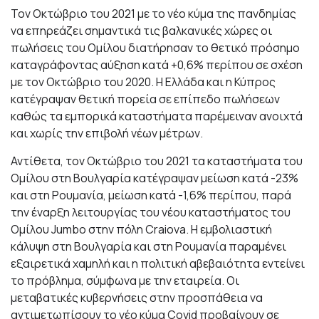
Τον Οκτώβριο του 2021 με το νέο κύμα της πανδημίας
να επηρεάζει σημαντικά τις βαλκανικές χώρες οι
πωλήσεις του Ομίλου διατήρησαν το θετικό πρόσημο
καταγράφοντας αύξηση κατά +0,6% περίπου σε σχέση
με τον Οκτώβριο του 2020. Η Ελλάδα και η Κύπρος
κατέγραψαν θετική πορεία σε επίπεδο πωλήσεων
καθώς τα εμπορικά καταστήματα παρέμειναν ανοιχτά
και χωρίς την επιβολή νέων μέτρων.
Αντίθετα, τον Οκτώβριο του 2021 τα καταστήματα του
Ομίλου στη Βουλγαρία κατέγραψαν μείωση κατά -23%
και στη Ρουμανία, μείωση κατά -1,6% περίπου, παρά
την έναρξη λειτουργίας του νέου καταστήματος του
Ομίλου Jumbo στην πόλη Craiova. Η εμβολιαστική
κάλυψη στη Βουλγαρία και στη Ρουμανία παραμένει
εξαιρετικά χαμηλή και η πολιτική αβεβαιότητα εντείνει
το πρόβλημα, σύμφωνα με την εταιρεία. Οι
μεταβατικές κυβερνήσεις στην προσπάθεια να
αντιμετωπίσουν το νέο κύμα Covid προβαίνουν σε