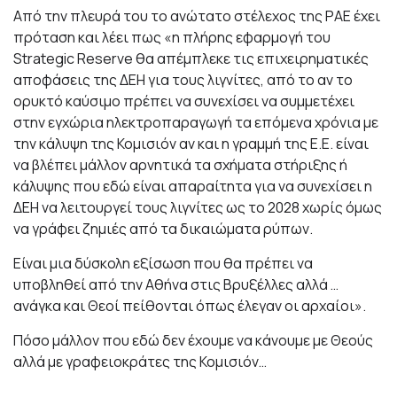
Από την πλευρά του το ανώτατο στέλεχος της ΡΑΕ έχει
πρόταση και λέει πως «η πλήρης εφαρμογή του
Strategic Reserve θα απέμπλεκε τις επιχειρηματικές
αποφάσεις της ΔΕΗ για τους λιγνίτες, από το αν το
ορυκτό καύσιμο πρέπει να συνεχίσει να συμμετέχει
στην εγχώρια ηλεκτροπαραγωγή τα επόμενα χρόνια με
την κάλυψη της Κομισιόν αν και η γραμμή της Ε.Ε. είναι
να βλέπει μάλλον αρνητικά τα σχήματα στήριξης ή
κάλυψης που εδώ είναι απαραίτητα για να συνεχίσει η
ΔΕΗ να λειτουργεί τους λιγνίτες ως το 2028 χωρίς όμως
να γράφει ζημιές από τα δικαιώματα ρύπων.
Είναι μια δύσκολη εξίσωση που θα πρέπει να
υποβληθεί από την Αθήνα στις Βρυξέλλες αλλά …
ανάγκα και Θεοί πείθονται όπως έλεγαν οι αρχαίοι».
Πόσο μάλλον που εδώ δεν έχουμε να κάνουμε με Θεούς
αλλά με γραφειοκράτες της Κομισιόν…