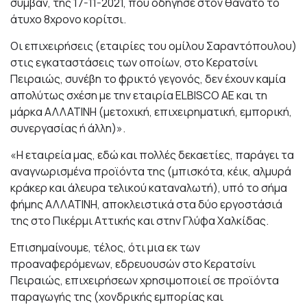
συμβάν, της 17-11-2021, που οδήγησε στον θάνατο το
άτυχο 8χρονο κορίτσι.
Οι επιχειρήσεις (εταιρίες του ομίλου Σαραντόπουλου)
στις εγκαταστάσεις των οποίων, στο Κερατσίνι
Πειραιώς, συνέβη το φρικτό γεγονός, δεν έχουν καμία
απολύτως σχέση με την εταιρία ELBISCO AE και τη
μάρκα ΑΛΛΑΤΙΝΗ (μετοχική, επιχειρηματική, εμπορική,
συνεργασίας ή άλλη)».
«Η εταιρεία μας, εδώ και πολλές δεκαετίες, παράγει τα
αναγνωρισμένα προϊόντα της (μπισκότα, κέικ, αλμυρά
κράκερ και άλευρα τελικού καταναλωτή), υπό το σήμα
φήμης ΑΛΛΑΤΙΝΗ, αποκλειστικά στα δύο εργοστάσιά
της στο Πικέρμι Αττικής και στην Γλύφα Χαλκίδας.
Επισημαίνουμε, τέλος, ότι μια εκ των
προαναφερόμενων, εδρευουσών στο Κερατσίνι
Πειραιώς, επιχειρήσεων χρησιμοποιεί σε προϊόντα
παραγωγής της (χονδρικής εμπορίας και