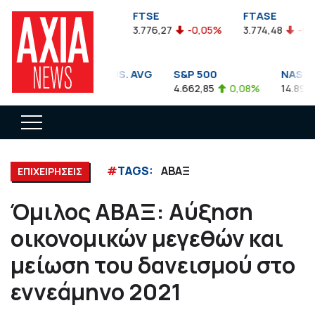
FTSEA
FTSE
FTASE
899,47
-0,04%
3.776,27
-0,05%
3.774,48
-0,10%
DOW JONES INDUS. AVG
S&P 500
NASDAQ 
35.911,81
-0,56%
4.662,85
0,08%
14.893,75
#
TAGS:
ΑΒΑΞ
ΕΠΙΧΕΙΡΗΣΕΙΣ
Όμιλος ΑΒΑΞ: Αύξηση
οικονομικών μεγεθών και
μείωση του δανεισμού στο
εννεάμηνο 2021