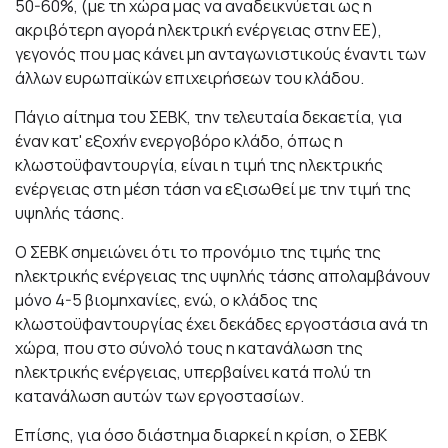
50-60%, (με τη χώρα μας να αναδεικνύεται ως η
ακριβότερη αγορά ηλεκτρική ενέργειας στην ΕΕ),
γεγονός που μας κάνει μη ανταγωνιστικούς έναντι των
άλλων ευρωπαϊκών επιχειρήσεων του κλάδου.
Πάγιο αίτημα του ΣΕΒΚ, την τελευταία δεκαετία, για
έναν κατ' εξοχήν ενεργοβόρο κλάδο, όπως η
κλωστοϋφαντουργία, είναι η τιμή της ηλεκτρικής
ενέργειας στη μέση τάση να εξισωθεί με την τιμή της
υψηλής τάσης.
Ο ΣΕΒΚ σημειώνει ότι το προνόμιο της τιμής της
ηλεκτρικής ενέργειας της υψηλής τάσης απολαμβάνουν
μόνο 4-5 βιομηχανίες, ενώ, ο κλάδος της
κλωστοϋφαντουργίας έχει δεκάδες εργοστάσια ανά τη
χώρα, που στο σύνολό τους η κατανάλωση της
ηλεκτρικής ενέργειας, υπερβαίνει κατά πολύ τη
κατανάλωση αυτών των εργοστασίων.
Επίσης, για όσο διάστημα διαρκεί η κρίση, ο ΣΕΒΚ