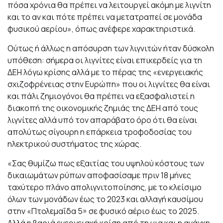
πόσα χρόνια θα πρέπει να λειτουργεί ακόμη με λιγνίτη
και το αν και πότε πρέπει να μετατραπεί σε μονάδα
φυσικού αερίου», όπως ανέφερε χαρακτηριστικά.
Ούτως ή άλλως η απόσυρση των λιγνιτών ήταν δύσκολη
υπόθεση: σήμερα οι λιγνίτες είναι επικερδείς για τη
ΔΕΗ λόγω κρίσης αλλά με το πέρας της «ενεργειακής
σχιζοφρένειας στην Ευρώπη» που οι λιγνίτες θα είναι
και πάλι ζημιογόνοι θα πρέπει να εξασφαλιστεί η
διακοπή της οικονομικής ζημιάς της ΔΕΗ από τους
λιγνίτες αλλά υπό τον απαράβατο όρο ότι θα είναι
απολύτως σίγουρη η επάρκεια τροφοδοσίας του
ηλεκτρικού συστήματος της χώρας.
«Σας θυμίζω πως εξαιτίας του υψηλού κόστους των
δικαιωμάτων ρύπων αποφασίσαμε πριν 18 μήνες
ταχύτερο πλάνο απολιγνιτοποίησης, με το κλείσιμο
όλων των μονάδων έως το 2023 και αλλαγή καυσίμου
στην «Πτολεμαΐδα 5» σε φυσικό αέριο έως το 2025.