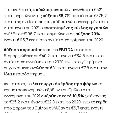
Πιο αναλυτικά, ο
κύκλος εργασιών
ανήλθε στα €521
εκατ. σημειώνοντας
αύξηση 38,7%
σε σχέση με €375,7
εκατ. της αντίστοιχης περιόδου ενώ συγκεκριμένα στο
γ’ τρίμηνο του 2021 ο
ενοποιημένος κύκλος εργασιών
ανήλθε σε €196,7 εκατ. σημειώνοντας
αύξηση 70%
έναντι €115,7 εκατ. στο αντίστοιχο τρίμηνο του 2020.
Αύξηση παρουσίασε και το EBITDA
το οποίο
διαμορφώθηκε σε €40,2 εκατ. έναντι €34,5 εκατ. στο
αντίστοιχο εννεάμηνο του 2020, ενώ στο γ΄ τρίμηνο
συγκεκριμένα ανήλθε σε €8,1 εκατ. έναντι €7,8 εκατ. την
ίδια περίοδο πέρυσι.
Αντίστοιχα, το
λειτουργικό κέρδος προ φόρων
και
χρηματοοικονομικών εξόδων του Ομίλου στο
εννεάμηνο του 2021
αυξήθηκε κατά 10,5%
φτάνοντας
τα €25,2 εκατ. έναντι €22,8 εκατ. το 2020, ενώ τα κέρδη
προ φόρων του Ομίλου ανήλθαν σε €6,7 εκατ. έναντι