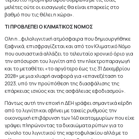
μελέτες ούτε οι εισαγωγές θα είναι επαρκείς στο
βαθμό που τις θέλει η χώρα».
ΤΙ ΠΡΟΒΛΕΠΕΙ Ο ΚΛΙΜΑΤΙΚΟΣ ΝΟΜΟΣ
Ολη η …φιλολιγνιτική ατμόσφαιρα που δημιουργήθηκε
ξαφνικά, επισφραγίζεται και από τον Κλιματικό Νόμο
που ουσιαστικά αλλάζει το τελευταίο χρονικό όριο για
την απόσυρση του λιγνίτη από την ηλεκτροπαραγωγή
και το μεταθέτει «το αργότερο έως τις 31 Δεκεμβρίου
2028» με μια χλιαρή αναφορά για «επανεξέταση το
2023, υπό την προϋπόθεση της διασφάλισης της
επάρκειας ισχύος και της ασφάλειας εφοδιασμού».
Πάντως αυτή την εποχή η ΔΕΗ γράφει σημαντικά κέρδη
από το λιγνίτη και σβήνει με ταχείς ρυθμούς την
οικονομική επιβάρυνση των 140 εκατομμυρίων που είχε
γράψει πληρώνοντας τα δικαιώματα ρύπων για το
σύνολο του λιγνιτικού της χαρτοφυλακίου αλλά με το