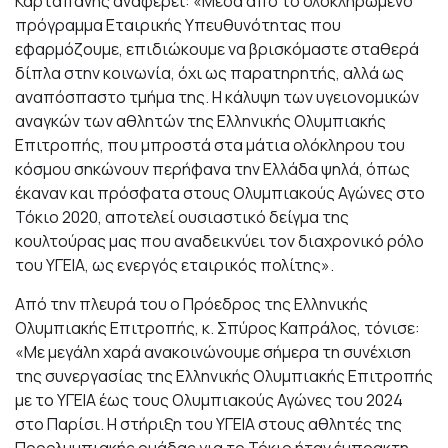
Καρταπάνης αναφέρει: «Μέσα από το ολοκληρωμένο
πρόγραμμα Εταιρικής Υπευθυνότητας που
εφαρμόζουμε, επιδιώκουμε να βρισκόμαστε σταθερά
δίπλα στην κοινωνία, όχι ως παρατηρητής, αλλά ως
αναπόσπαστο τμήμα της. Η κάλυψη των υγειονομικών
αναγκών των αθλητών της Ελληνικής Ολυμπιακής
Επιτροπής, που μπροστά στα μάτια ολόκληρου του
κόσμου σηκώνουν περήφανα την Ελλάδα ψηλά, όπως
έκαναν και πρόσφατα στους Ολυμπιακούς Αγώνες στο
Τόκιο 2020, αποτελεί ουσιαστικό δείγμα της
κουλτούρας μας που αναδεικνύει τον διαχρονικό ρόλο
του ΥΓΕΙΑ, ως ενεργός εταιρικός πολίτης».
Από την πλευρά του ο Πρόεδρος της Ελληνικής
Ολυμπιακής Επιτροπής, κ. Σπύρος Καπράλος, τόνισε:
«Με μεγάλη χαρά ανακοινώνουμε σήμερα τη συνέχιση
της συνεργασίας της Ελληνικής Ολυμπιακής Επιτροπής
με το ΥΓΕΙΑ έως τους Ολυμπιακούς Αγώνες του 2024
στο Παρίσι. Η στήριξη του ΥΓΕΙΑ στους αθλητές της