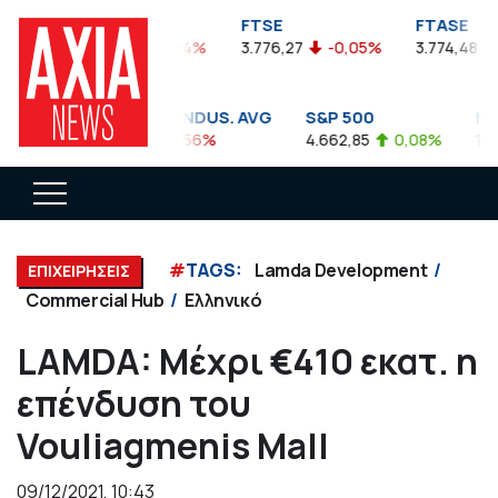
FTSEA
FTSE
FTASE
899,47
-0,04%
3.776,27
-0,05%
3.774,48
-
DOW JONES INDUS. AVG
S&P 500
NAS
35.911,81
-0,56%
4.662,85
0,08%
14.89
#
TAGS:
Lamda Development
ΕΠΙΧΕΙΡΗΣΕΙΣ
Commercial Hub
Ελληνικό
LAMDA: Μέχρι €410 εκατ. η
επένδυση του
Vouliagmenis Mall
09/12/2021, 10:43