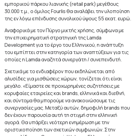
εμπορικού πάρκου λιανικής (retail park) μεγέθους
30.000 τ.μ., ο όμιλος Fourlis θα αναλάβει την υλοποίηση
της εν λόγω επένδυσης συνολικού ύψους 55 εκατ. ευρώ.
Αναφορικά με τον Πύργο μικτής χρήσης, σύμφωνα με
την επιχειρηματική στρατηγική της Lamda
Development για το έργο του Ελληνικού, η ανάπτυξη
του εμπίπτει στην κατηγορία των αναπτύξεων για τις
οποίες η Lamda αναζητά συνεργάτη / συνεπενδυτή.
Σχετικά με το ενδιαφέρον που εκδηλώνεται από
αλυσίδες για μισθώσεις χώρων, τονίζεται ότι είναι
μεγάλο. «Είμαστε σε προχωρημένες συζητήσεις με
κορυφαίες εταιρείες και brands, ελληνικά και διεθνή,
και σύντομα θα μπορούμε να ανακοινώσουμε τις
συνεργασίες μας. Μεταξύ αυτών, δημοφιλή brands που
δεν έχουν παρουσία αυτή τη στιγμή στην ελληνική
αγορά. Θα υπάρξει νεότερη ενημέρωση με την
οριστικοποίηση των σχετικών συμφωνιών. Στην