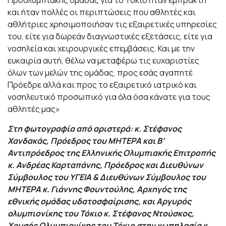
Προολυμπιακής ομάδας για το Τόκιο ήταν έμπρακτη
και ήταν πολλές οι περιπτώσεις που αθλητές και
αθλήτριες χρησιμοποιήσαν τις εξαιρετικές υπηρεσίες
του, είτε για δωρεάν διαγνωστικές εξετάσεις, είτε για
νοσηλεία και χειρουργικές επεμβάσεις. Και με την
ευκαιρία αυτή, θέλω να μεταφέρω τις ευχαριστίες
όλων των μελών της ομάδας, προς εσάς αγαπητέ
Πρόεδρε αλλά και προς το εξαιρετικό ιατρικό και
νοσηλευτικό προσωπικό για όλα όσα κάνατε για τους
αθλητές μας»
Στη φωτογραφία από αριστερά:
κ. Στέφανος
Χανδακάς, Πρόεδρος του ΜΗΤΕΡΑ και Β’
Αντιπρόεδρος της Ελληνικής Ολυμπιακής Επιτροπής
κ. Ανδρέας Καρταπάνης, Πρόεδρος και Διευθύνων
Σύμβουλος του ΥΓΕΙΑ & Διευθύνων Σύμβουλος του
ΜΗΤΕΡΑ
κ. Γιάννης Φουντούλης, Αρχηγός της
εθνικής ομάδας υδατοσφαίρισης, και Αργυρός
ολυμπιονίκης του Τόκιο
κ. Στέφανος Ντούσκος,
Χρυσός Ολυμπιονίκης του Τόκιο στην κωπηλασία
κ.