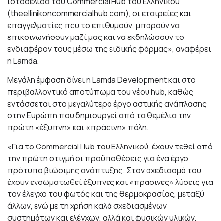
ιστοσελίδα του Commercial Hub του Ελληνικού
(theellinikoncommercialhub.com), οι εταιρείες και
επαγγελματίες που το επιθυμούν, μπορούν να
επικοινωνήσουν μαζί μας και να εκδηλώσουν το
ενδιαφέρον τους μέσω της ειδικής φόρμας», αναφέρει
η Lamda.
Μεγάλη έμφαση δίνει η Lamda Development και στο
περιβαλλοντικό αποτύπωμα του νέου hub, καθώς
εντάσσεται στο μεγαλύτερο έργο αστικής ανάπλασης
στην Ευρώπη που δημιουργεί από τα θεμέλια την
πρώτη «έξυπνη» και «πράσινη» πόλη.
«Για το Commercial Hub του Ελληνικού, έχουν τεθεί από
την πρώτη στιγμή οι προϋποθέσεις για ένα έργο
πρότυπο βιώσιμης ανάπτυξης. Στον σχεδιασμό του
έχουν ενσωματωθεί έξυπνες και «πράσινες» λύσεις για
τον έλεγχο του φωτός και της θερμοκρασίας, μεταξύ
άλλων, ενώ με τη χρήση καλά σχεδιασμένων
συστημάτων και ελέγχων, αλλά και φυσικών υλικών,