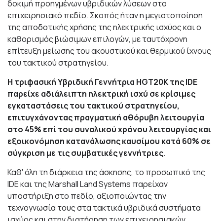
δοκιμή προηγμένων υβριδικών λύσεων στο
επιχειρησιακό πεδίο. Σκοπός ήταν η μεγιστοποίηση
της αποδοτικής χρήσης της ηλεκτρικής ισχύος και ο
καθορισμός βιώσιμων επιλογών, με ταυτόχρονη
επίτευξη μείωσης του ακουστικού και θερμικού ίχνους
του τακτικού στρατηγείου.
Η τριφασική Υβριδική Γεννήτρια HGT20K της IDE
παρείχε αδιάλειπτη ηλεκτρική ισχύ σε κρίσιμες
εγκαταστάσεις του τακτικού στρατηγείου,
επιτυγχάνοντας πραγματική αθόρυβη λειτουργία
στο 45% επί του συνολικού χρόνου λειτουργίας και
εξοικονόμηση κατανάλωσης καυσίμου κατά 60% σε
σύγκριση με τις συμβατικές γεννήτριες
.
Καθ' όλη τη διάρκεια της άσκησης, το προσωπικό της
IDE και της Marshall Land Systems παρείχαν
υποστήριξη στο πεδίο, αξιοποιώντας την
τεχνογνωσία τους στα τακτικά υβριδικά συστήματα
ισχύος και στην διατήρηση των επιχειρησιακών