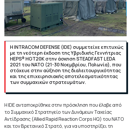
H INTRACOM DEFENSE (IDE) συμμετείχε επιτυχώς
με τη νεότερη έκδοση της Υβριδικής Γεννήτριας
HEPS® HGT20K στην άσκηση STEADFAST LEDA
2021 του ΝΑΤΟ (21-30 Νοεμβρίου, Πολωνία), που
στόχευε στην αύξηση της διαλειτουργικότητας
και της επιχειρησιακής αποτελεσματικότητας
των συμμαχικών στρατευμάτων.
Η IDE ανταποκρίθηκε στην πρόσκληση που έλαβε από
το Συμμαχικό Στρατηγείο των Δυνάμεων Ταχείας
Αντίδρασης (Allied Rapid Reaction Corps HQ) του ΝΑΤΟ
και τον Βρετανικό Στρατό, για να υποστηρίξει τη