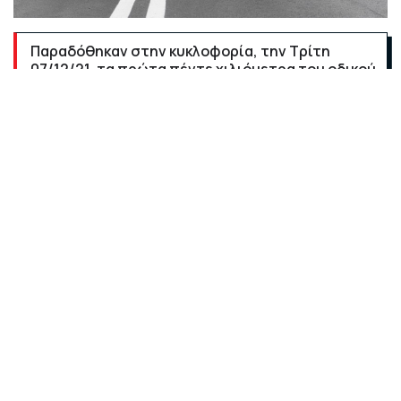
Παραδόθηκαν στην κυκλοφορία, την Τρίτη
07/12/21, τα πρώτα πέντε χιλιόμετρα του οδικού
άξονα Θέρμης – Γαλάτιστας, τα οποία
αποτελούν ένα πολύ σημαντικό τμήμα του
έργου, τόσο για την οδική ασφάλεια όσο και για
την ανάπτυξη της περιοχής.
Η παράδοση έγινε από τους κ.κ.
Δημήτρη Κούτρα
,
Αντιπρόεδρο και
Πέτρο Σουρέτη
, Διευθύνοντα
Σύμβουλο της INTRAKAT.
Στην τελετή παράδοσης παρευρέθηκαν ο Υπουργός
Υποδομών & Μεταφορών κ. Κωνσταντίνος Καραμανλής,
ο Υφυπουργός Υποδομών κ. Γιώργος Καραγιάννης, ο
Υφυπουργός Εσωτερικών (Τομέα Μακεδονίας –
Θράκης) κ. Σταύρος Καλαφάτης, η Διευθύντρια του
γραφείου του πρωθυπουργού στη Θεσσαλονίκη κα