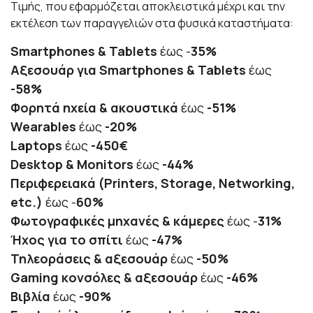
Τιμής, που εφαρμόζεται αποκλειστικά μέχρι και την
εκτέλεση των παραγγελιών στα φυσικά καταστήματα:
Smartphones & Tablets
έως -
35%
Αξεσουάρ
για
Smartphones & Tablets
έως
-58%
Φορητά ηχεία & ακουστικά
έως
-51%
Wearables
έως
-20%
Laptops
έως
-450€
Desktop & Monitors
έως
-44%
Περιφερειακά
(Printers, Storage, Networking,
etc.)
έως
-
60%
Φωτογραφικές μηχανές & κάμερες
έως -
31%
Ήχος για το σπίτι
έως
-47%
Τηλεοράσεις & αξεσουάρ
έως
-
50%
Gaming κονσόλες & αξεσουάρ
έως
-46%
Βιβλία
έως
-90%