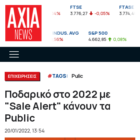
FTSEA
FTSE
FTASE
899,47
-0,04%
3.776,27
-0,05%
3.774,48
DOW JONES INDUS. AVG
S&P 500
NA
35.911,81
-0,56%
4.662,85
0,08%
14.
#
TAGS:
Pulic
ΕΠΙΧΕΙΡΗΣΕΙΣ
Ποδαρικό στο 2022 με
"Sale Alert" κάνουν τα
Public
20/01/2022, 13:54