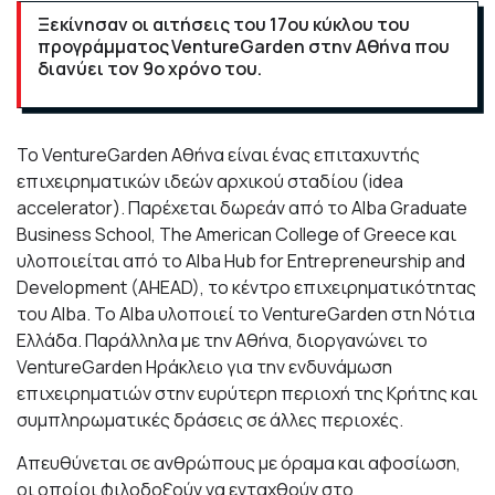
Ξεκίνησαν οι αιτήσεις του 17ου κύκλου του
προγράμματος VentureGarden στην Αθήνα που
διανύει τον 9ο χρόνο του.
Το VentureGarden Αθήνα είναι ένας επιταχυντής
επιχειρηματικών ιδεών αρχικού σταδίου (idea
accelerator). Παρέχεται δωρεάν από το Alba Graduate
Business School, Τhe American College of Greece και
υλοποιείται από το Alba Hub for Entrepreneurship and
Development (AHEAD), το κέντρο επιχειρηματικότητας
του Alba. Το Alba υλοποιεί το VentureGarden στη Νότια
Ελλάδα. Παράλληλα με την Αθήνα, διοργανώνει το
VentureGarden Ηράκλειο για την ενδυνάμωση
επιχειρηματιών στην ευρύτερη περιοχή της Κρήτης και
συμπληρωματικές δράσεις σε άλλες περιοχές.
Απευθύνεται σε ανθρώπους με όραμα και αφοσίωση,
οι οποίοι φιλοδοξούν να ενταχθούν στο