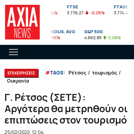
FTSEA
FTSE
FTASE
899,47
-0,04%
3.776,27
-0,05%
3.774,48
-
DOW JONES INDUS. AVG
S&P 500
NAS
35.911,81
-0,56%
4.662,85
0,08%
14.8
#
TAGS:
Ρέτσος
τουρισμός
ΕΠΙΧΕΙΡΗΣΕΙΣ
Ουκρανία
Γ. Ρέτσος (ΣΕΤΕ):
Αργότερα θα μετρηθούν οι
επιπτώσεις στον τουρισμό
25/02/2022, 12:04