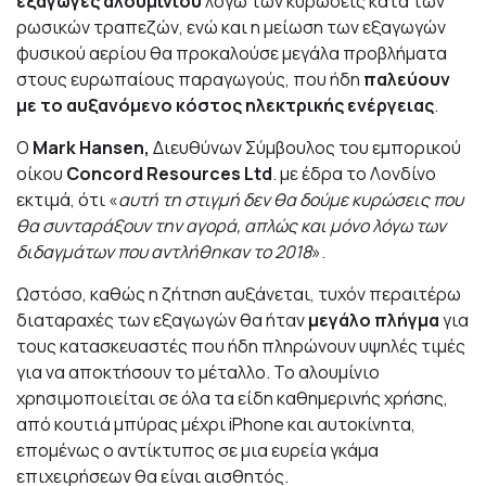
εξαγωγές αλουμινίου
λόγω των κυρώσεις κατά των
ρωσικών τραπεζών, ενώ και η μείωση των εξαγωγών
φυσικού αερίου θα προκαλούσε μεγάλα προβλήματα
στους ευρωπαίους παραγωγούς, που ήδη
παλεύουν
με το αυξανόμενο κόστος ηλεκτρικής ενέργειας
.
Ο
Mark Hansen,
Διευθύνων Σύμβουλος του εμπορικού
οίκου
Concord Resources Ltd
. με έδρα το Λονδίνο
εκτιμά, ότι «
αυτή τη στιγμή δεν θα δούμε κυρώσεις που
θα συνταράξουν την αγορά, απλώς και μόνο λόγω των
διδαγμάτων που αντλήθηκαν το 2018
».
Ωστόσο, καθώς η ζήτηση αυξάνεται, τυχόν περαιτέρω
διαταραχές των εξαγωγών θα ήταν
μεγάλο πλήγμα
για
τους κατασκευαστές που ήδη πληρώνουν υψηλές τιμές
για να αποκτήσουν το μέταλλο. Το αλουμίνιο
χρησιμοποιείται σε όλα τα είδη καθημερινής χρήσης,
από κουτιά μπύρας μέχρι iPhone και αυτοκίνητα,
επομένως ο αντίκτυπος σε μια ευρεία γκάμα
επιχειρήσεων θα είναι αισθητός.