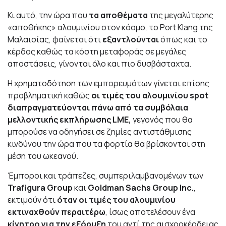
Κι αυτό, την ώρα που
τα αποθέματα
της μεγαλύτερης
«αποθήκης» αλουμινίου στον κόσμο, το Port Klang της
Μαλαισίας, φαίνεται ότι
εξαντλούνται
όπως και το
κέρδος καθώς τα κόστη μεταφοράς σε μεγάλες
αποστάσεις, γίνονται όλο και πιο δυσβάσταχτα.
Η χρηματοδότηση των εμπορευμάτων γίνεται επίσης
προβληματική καθώς
οι τιμές του αλουμινίου spot
διαπραγματεύονται πάνω από τα συμβόλαια
μελλοντικής εκπλήρωσης LME,
γεγονός που θα
μπορούσε να οδηγήσει σε ζημίες αντιστάθμισης
κινδύνου την ώρα που τα φορτία θα βρίσκονται στη
μέση του ωκεανού.
Έμποροι και τράπεζες, συμπεριλαμβανομένων των
Trafigura Group
και
Goldman Sachs Group Inc.
,
εκτιμούν ότι
όταν οι τιμές του αλουμινίου
εκτιναχθούν περαιτέρω
, ίσως αποτελέσουν ένα
κίνητρο για την εξόρυξη
του αντί της αισχροκέρδειας