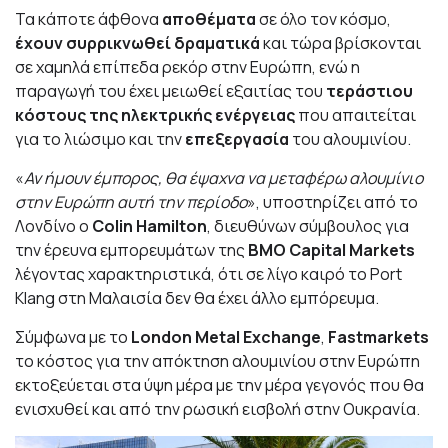
Τα κάποτε άφθονα
αποθέματα
σε όλο τον κόσμο,
έχουν συρρικνωθεί δραματικά
και τώρα βρίσκονται
σε χαμηλά επίπεδα ρεκόρ στην Ευρώπη, ενώ η
παραγωγή του έχει μειωθεί εξαιτίας του
τεράστιου
κόστους της ηλεκτρικής ενέργειας
που απαιτείται
για το λιώσιμο και την
επεξεργασία
του αλουμινίου.
«
Αν ήμουν έμπορος, θα έψαχνα να μεταφέρω αλουμίνιο
στην Ευρώπη αυτή την περίοδο
», υποστηρίζει από το
Λονδίνο ο
Colin Hamilton
, διευθύνων σύμβουλος για
την έρευνα εμπορευμάτων της
BMO Capital Markets
λέγοντας χαρακτηριστικά, ότι σε λίγο καιρό το Port
Klang στη Μαλαισία δεν θα έχει άλλο εμπόρευμα.
Σύμφωνα με το
London Metal Exchange
,
Fastmarkets
το κόστος για την απόκτηση αλουμινίου στην Ευρώπη
εκτοξεύεται στα ύψη μέρα με την μέρα γεγονός που θα
ενισχυθεί και από την ρωσική εισβολή στην Ουκρανία.