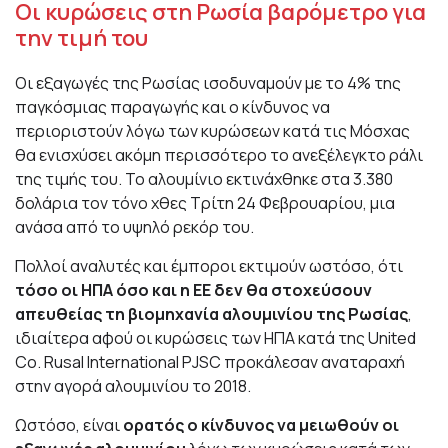
Οι κυρώσεις στη Ρωσία βαρόμετρο για
την τιμή του
Οι εξαγωγές της Ρωσίας ισοδυναμούν με το 4% της
παγκόσμιας παραγωγής και ο κίνδυνος να
περιοριστούν λόγω των κυρώσεων κατά τις Μόσχας
θα ενισχύσει ακόμη περισσότερο το ανεξέλεγκτο ράλι
της τιμής του. Το αλουμίνιο εκτινάχθηκε στα 3.380
δολάρια τον τόνο χθες Τρίτη 24 Φεβρουαρίου, μια
ανάσα από το υψηλό ρεκόρ του.
Πολλοί αναλυτές και έμποροι εκτιμούν ωστόσο, ότι
τόσο οι ΗΠΑ όσο και η ΕΕ δεν θα στοχεύσουν
απευθείας τη βιομηχανία αλουμινίου της Ρωσίας
,
ιδιαίτερα αφού οι κυρώσεις των ΗΠΑ κατά της United
Co. Rusal International PJSC προκάλεσαν αναταραχή
στην αγορά αλουμινίου το 2018.
Ωστόσο, είναι
ορατός ο κίνδυνος να μειωθούν οι