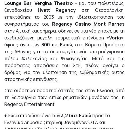
Lounge
Bar
,
Vergina Theatro
– και του πολυτελούς
ξενοδοχείου
Hyatt Regency
στη Θεσσαλονίκη,
επεκτάθηκε το 2003 με την ιδιωτικοποίηση του
συγκροτήματος του
Regency Casino Mont Parnes
στην Αττική και σήμερα, οδηγεί σε μια νέα εποχή, με τη
σχεδιαζόμενη μεγάλη τουριστική επένδυση «
Voria
»,
ύψους άνω των
300 εκ. Ευρώ
, στα Βόρεια Προάστια
της Αθήνας για τη δημιουργία ενός υπερσύγχρονου
πόλου Φιλοξενίας και Ψυχαγωγίας. Μετά και τις
πρόσφατες αποφάσεις του ΣτΕ, πλέον, ανοίγει ο
δρόμος για την υλοποίηση της εμβληματικής αυτής
στρατηγικής επένδυσης.
Στο διάστημα δραστηριότητάς της στην Ελλάδα, από
τη λειτουργία των επιχειρηματικών μονάδων της, η
Regency Entertainment:
♦ Έχει αποδώσει άνω των
3,2 δισ. Ευρώ
προς το
Ελληνικό Δημόσιο (περιλαμβανομένων ΟΤΑ και