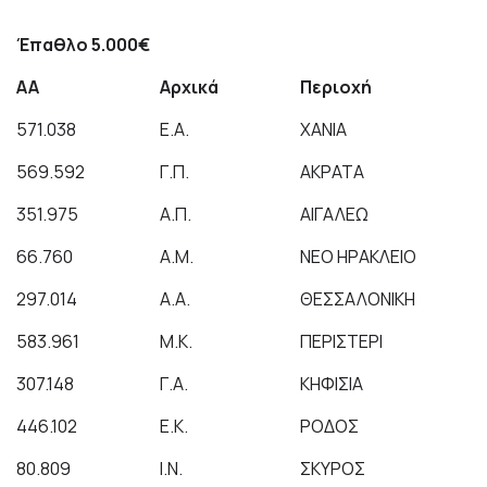
Έπαθλο 5.000€
ΑΑ
Αρχικά
Περιοχή
571.038
Ε.Α.
ΧΑΝΙΑ
569.592
Γ.Π.
ΑΚΡΑΤΑ
351.975
Α.Π.
ΑΙΓΑΛΕΩ
66.760
Α.Μ.
ΝΕΟ ΗΡΑΚΛΕΙΟ
297.014
Α.Α.
ΘΕΣΣΑΛΟΝΙΚΗ
583.961
Μ.Κ.
ΠΕΡΙΣΤΕΡΙ
307.148
Γ.Α.
ΚΗΦΙΣΙΑ
446.102
Ε.Κ.
ΡΟΔΟΣ
80.809
Ι.Ν.
ΣΚΥΡΟΣ