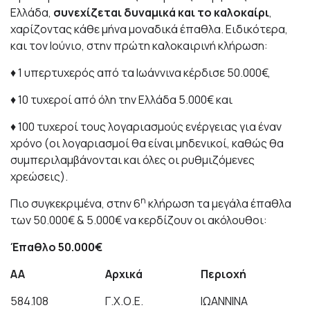
Ελλάδα,
συνεχίζεται δυναμικά και το καλοκαίρι
,
χαρίζοντας κάθε μήνα μοναδικά έπαθλα. Ειδικότερα,
και τον Ιούνιο, στην πρώτη καλοκαιρινή κλήρωση:
♦ 1 υπερτυχερός από τα Ιωάννινα κέρδισε 50.000€,
♦ 10 τυχεροί από όλη την Ελλάδα 5.000€ και
♦ 100 τυχεροί τους λογαριασμούς ενέργειας για έναν
χρόνο (οι λογαριασμοί θα είναι μηδενικοί, καθώς θα
συμπεριλαμβάνονται και όλες οι ρυθμιζόμενες
χρεώσεις).
η
Πιο συγκεκριμένα, στην 6
κλήρωση τα μεγάλα έπαθλα
των 50.000€ & 5.000€ να κερδίζουν οι ακόλουθοι:
Έπαθλο 50.000€
ΑΑ
Αρχικά
Περιοχ
ή
584.108
Γ.Χ.Ο.Ε.
ΙΩΑΝΝΙΝΑ