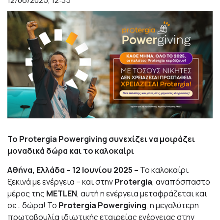
12/06/2025, 12:35
Το Protergia Powergiving συνεχίζει να μοιράζει
μοναδικά δώρα και το καλοκαίρι
Αθήνα, Ελλάδα – 12 Ιουνίου 2025 –
Το καλοκαίρι
ξεκινά με ενέργεια – και στην
Protergia
, αναπόσπαστο
μέρος της
METLEN
, αυτή η ενέργεια μεταφράζεται και
σε… δώρα! Το
Protergia Powergiving
, η μεγαλύτερη
πρωτοβουλία ιδιωτικής εταιρείας ενέργειας στην