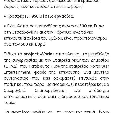
Ασφαλιστικών Ταμείων), σε άμεσους και έμμεσους
φόρους, τέλη και ασφαλιστικές εισφορές.
♦ Προσφέρει
1.950
θέσεις εργασίας
.
♦ Έχει υλοποιήσει επενδύσεις
άνω των 500 εκ. Ευρώ
,
στη Θεσσαλονίκη και στην Πάρνηθα, ενώ τα νέα
επενδυτικά σχέδια του Ομίλου, είναι προϋπολογισμού
άνω των
300 εκ. Ευρώ
.
Ειδικά το
project «Voria»
αποτελεί και τη μετεξέλιξη
της συνεργασίας με την Εταιρεία Ακινήτων Δημοσίου
(ΕΤΑΔ), που κατέχει το 49% της εταιρείας North Star
Entertainment, φορέα της επένδυσης. Ένα μοντέλο
συνεργασίας που έχει δοκιμαστεί επιτυχώς στην
πράξη και που, τώρα, θα αναδειχθεί περαιτέρω και θα
διευρυνθεί, δημιουργώντας ένα υπόδειγμα
επιχειρηματικής σύμπραξης δημόσιου και ιδιωτικού
τομέα.
Τα ανωτέρω μεγέθη και τα χαρακτηριστικά, έχουν