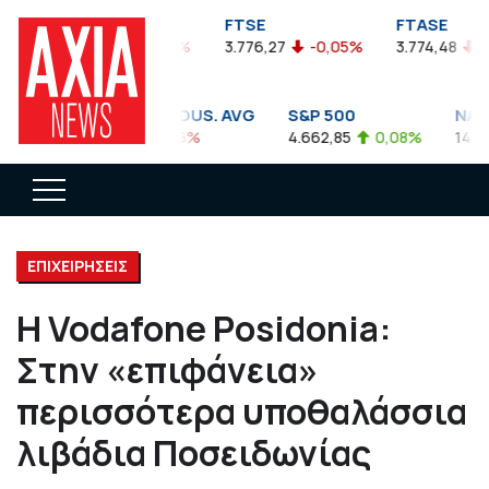
FTSEA
FTSE
FTASE
899,47
-0,04%
3.776,27
-0,05%
3.774,48
-0,1
DOW JONES INDUS. AVG
S&P 500
NASDA
35.911,81
-0,56%
4.662,85
0,08%
14.893,
ΕΠΙΧΕΙΡΗΣΕΙΣ
Η Vodafone Posidonia:
Στην «επιφάνεια»
περισσότερα υποθαλάσσια
λιβάδια Ποσειδωνίας