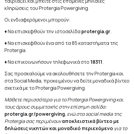
ταιριάζει και μπείτε στις επόμενες μηνιαίες
κληρώσεις του Protergia Powergiving.
Οι ενδιαφερόμενοι μπορούν:
♦ Να επισκεφθούν την ιστοσελίδα
protergia.gr
.
♦ Να επισκεφθούν ένα από τα 85 καταστήματα της
Protergia.
♦ Να επικοινωνήσουν τηλεφωνικά στο
18311
.
Σας προσκαλούμε να ακολουθήσετε την Protergia και
στα Social Media, προκειμένου να δείτε μοναδικά βίντεο
σχετικά με το Protergia Powergiving.
Μάθετε περισσότερα για το Protergia Powergiving και
τους όρους συμμετοχής στην επίσημη σελίδα:
protergia.gr/powergiving
, ενώ στα
social media
της
Protergia
σας περιμένουν
αποκλειστικά βίντεο με
δηλώσεις νικητών και μοναδικό περιεχόμενο
για το