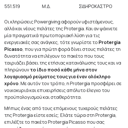
551.519
Μ.Δ.
ΣΙΔΗΡΟΚΑΣΤΡΟ
Οι κληρώσεις Powergiving αφορούν υφιστάμενους,
αλλά και νέους πελάτες της Protergia. Και αν ψάχνετε
μία πραγματικά πρωτοποριακή λύση για τις
ενεργειακές σας ανάγκες, τότε γνωρίστε το
Protergia
Picasso
, που για πρώτη φορά δίνει στους πελάτες τη
δυνατότητα να επιλέγουν το πακέτο που τους
ταιριάζει βάσει της ετήσιας κατανάλωσης τους και να
πληρώνουν
το ίδιο ποσό κάθε μήνα στον
λογαριασμό ρεύματος τους για έναν ολόκληρο
χρόνο
. Με αυτόν τον τρόπο, η Protergia προσφέρει σε
νοικοκυριά
και
επιχειρήσεις
απόλυτο έλεγχο του
προϋπολογισμού και σταθερότητα.
Μήπως ένας από τους επόμενους τυχερούς πελάτες
της Protergia είστε εσείς; Ελάτε τώρα στη Protergia,
επιλέξτε το πακέτο Protergia Picasso που σας