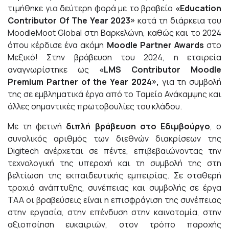
τιμήθηκε για δεύτερη φορά με το βραβείο
«
Education
Contributor
Of
The
Year
2023»
κατά τη διάρκεια του
MoodleMoot Global στη Βαρκελώνη, καθώς και το 2024
όπου κέρδισε ένα ακόμη
Moodle
Partner
Awards
στο
Μεξικό! Στην βράβευση του 2024, η εταιρεία
αναγνωρίστηκε ως
«
LMS
Contributor
Moodle
Premium
Partner
of
the
Year
2024»,
για τη συμβολή
της σε εμβληματικά έργα από το Ταμείο Ανάκαμψης και
άλλες σημαντικές πρωτοβουλίες του κλάδου.
Με τη φετινή
διπλή βράβευση στο Εδιμβούργο
, ο
συνολικός αριθμός των διεθνών διακρίσεων της
Digitech ανέρχεται σε πέντε, επιβεβαιώνοντας την
τεχνολογική της υπεροχή και τη συμβολή της στη
βελτίωση της εκπαιδευτικής εμπειρίας. Σε σταθερή
τροχιά ανάπτυξης, συνέπειας και συμβολής σε έργα
ΤΑΑ οι βραβεύσεις είναι η επισφράγιση της συνέπειας
στην εργασία, στην επένδυση στην καινοτομία, στην
αξιοποίηση ευκαιριών, στον τρόπο παροχής