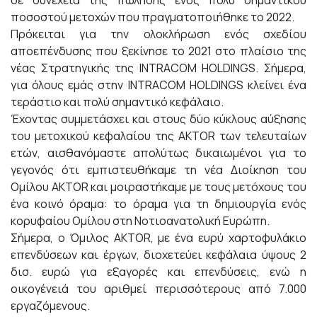
σε συνέχεια της πώλησης ενός πολύ σημαντικού
ποσοστού μετοχών που πραγματοποιήθηκε το 2022.
Πρόκειται για την ολοκλήρωση ενός σχεδίου
αποεπένδυσης που ξεκίνησε το 2021 στο πλαίσιο της
νέας Στρατηγικής της INTRACOM HOLDINGS. Σήμερα,
για όλους εμάς στην INTRACOM HOLDINGS κλείνει ένα
τεράστιο και πολύ σημαντικό κεφάλαιο.
Έχοντας συμμετάσχει και στους δύο κύκλους αύξησης
του μετοχικού κεφαλαίου της AKTOR των τελευταίων
ετών, αισθανόμαστε απολύτως δικαιωμένοι για το
γεγονός ότι εμπιστευθήκαμε τη νέα Διοίκηση του
Ομίλου AKTOR και μοιραστήκαμε με τους μετόχους του
ένα κοινό όραμα: το όραμα για τη δημιουργία ενός
κορυφαίου Ομίλου στη Νοτιοανατολική Ευρώπη.
Σήμερα, ο Όμιλος AKTOR, με ένα ευρύ χαρτοφυλάκιο
επενδύσεων και έργων, διοχετεύει κεφάλαια ύψους 2
δισ. ευρώ για εξαγορές και επενδύσεις, ενώ η
οικογένειά του αριθμεί περισσότερους από 7.000
εργαζόμενους.