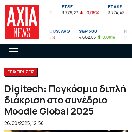
FTSEA
FTSE
FTASE
899,47
-0,04%
3.776,27
-0,05%
3.774,48
-0,
DOW JONES INDUS. AVG
S&P 500
NASD
35.911,81
-0,56%
4.662,85
0,08%
14.893
ΕΠΙΧΕΙΡΗΣΕΙΣ
Digitech: Παγκόσμια διπλή
διάκριση στο συνέδριο
Moodle Global 2025
26/09/2025, 12:50