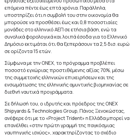
εργασίας εξειδικευμένου προσωπικού μέσα στα
επόμενα πέντε έως επτά χρόνια. Παράλληλα,
υποστηρίζει ότι η συμβολή του στην οικονομία θα
μπορούσε να προσθέσει έως και 0,8 ποσοστιαίες
μονάδες στο ελληνικό ΑΕΠ σε ετήσια βάση, ενώ τα
συνολικά φορολογικά και λοιπά έσοδα για το Ελληνικό
Δημόσιο εκτιμάται ότι θα ξεπεράσουν τα 2,5 δισ. ευρώ
σε ορίζοντα 15 ετών.
Σύμφωνα με την ONEX, το πρόγραμμα προβλέπει
ποσοστό εγχώριας προστιθέμενης αξίας 70%, μέσω
της συμμετοχής ελληνικών επιχειρήσεων και της
ενσωμάτωσης της ελληνικής αμυντικής βιομηχανίας σε
διεθνή ναυτικά προγράμματα.
Σε δήλωσή του, ο ιδρυτής και πρόεδρος της ONEX
Shipyards & Technologies Group, Πάνος Ξενοκώστας,
ανέφερε ότι με το «Project Trident» η Ελλάδα μπορεί να
επανέλθει «στην πρώτη γραμμή της παγκόσμιας
ναυπηγικής ισχύος», χαρακτηρίζοντας το σχέδιο