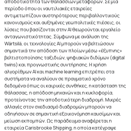
αποδοτικότητα των θαλάσσιων μεταφορών. Σε μία
περίοδο όπου οι ναυτιλιακές εταιρείες
αντιμετωπίζουν αυστηρότερους περιβαλλοντικούς
κανονισμούς και αυξημένες γεωπολιτικές πιέσεις, οι
λύσεις που βασίζονται στην AI θεωρούνται εργαλείο
ανταγωνιστικότητας. Σύμφωνα με ανάλυση της
Wärtsilä, οι τεχνολογίες AI μπορούν να βελτιώσουν
σημαντικά την απόδοση των πλοίων μέσω «έξυπνης»
βελτιστοποίησης ταξιδιών, ψηφιακών διδύμων (digital
twins) και προγνωστικής συντήρησης. Η χρήση
αλγορίθμων AI και machine learning επιτρέπει στα
συστήματα να αναλύουν σε πραγματικό χρόνο
δεδομένα όπως οι καιρικές συνθήκες, η κατάσταση της
θάλασσας, η απόδοση μηχανών και η κυκλοφορία,
προτείνοντας την αποδοτικότερη διαδρομή. Μικρές
αλλαγές στον σχεδιασμό διαδρομών μπορούν να
οδηγήσουν σε σημαντική εξοικονόμηση καυσίμων και
μείωση εκπομπών. Ως παράδειγμα αναφέρεται η
εταιρεία Carisbrooke Shipping, η οποία κατέγραψε