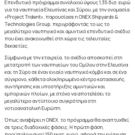
Επενδυτικό πρόγραμμα συνολικού ύψους 1,35 δισ. ευρώ
για τα ναυπηγεία Ελευσίνας και Σύρου, με την ονομασία
«Project Trident», παρουσίασε η ONEX Shipyards &
Technologies Group, περιγράφοντάς το ως το
μεγαλύτερο ναυπηγικό και αμυντικό επενδυτικό σχέδιο
που έχει ανακοινωθεί στη χώρα τις τελευταίες
δεκαετίες.
Σύμφωνα με την εταιρεία, το σχέδιο αποσκοπεί στη
μετατροπή των ναυπηγείων του Ομίλου στην Ελευσίνα
και τη Σύρο σε έναν ενιαίο ναυπηγικό κόμβο και σε ένα
σύγχρονο, κάθετα ολοκληρωμένο κέντρο κατασκευής,
συντήρησης και υποστήριξης αμυντικών και
εμπορικών πλοίων, με στόχο να αποτελέσει το
μεγαλύτερο αντίστοιχο συγκρότημα στη
νοτιοανατολική Ευρώπη.
Όπως αναφέρει η ONEX, το πρόγραμμα θα αναπτυχθεί
σε τρεις διαδοχικές φάσεις. Η πρώτη φάση,
προϋπολογισμού 150 εκατ. ευρώ, αφορά την ενίσχυση