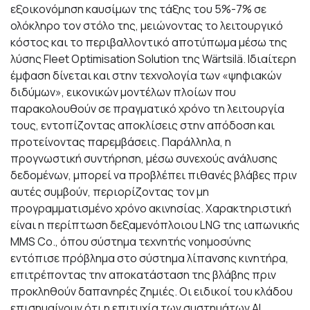
εξοικονόμηση καυσίμων της τάξης του 5%-7% σε
ολόκληρο τον στόλο της, μειώνοντας το λειτουργικό
κόστος και το περιβαλλοντικό αποτύπωμα μέσω της
λύσης Fleet Optimisation Solution της Wärtsilä. Ιδιαίτερη
έμφαση δίνεται και στην τεχνολογία των «ψηφιακών
διδύμων», εικονικών μοντέλων πλοίων που
παρακολουθούν σε πραγματικό χρόνο τη λειτουργία
τους, εντοπίζοντας αποκλίσεις στην απόδοση και
προτείνοντας παρεμβάσεις. Παράλληλα, η
προγνωστική συντήρηση, μέσω συνεχούς ανάλυσης
δεδομένων, μπορεί να προβλέπει πιθανές βλάβες πριν
αυτές συμβούν, περιορίζοντας τον μη
προγραμματισμένο χρόνο ακινησίας. Χαρακτηριστική
είναι η περίπτωση δεξαμενόπλοιου LNG της ιαπωνικής
MMS Co., όπου σύστημα τεχνητής νοημοσύνης
εντόπισε πρόβλημα στο σύστημα λίπανσης κινητήρα,
επιτρέποντας την αποκατάσταση της βλάβης πριν
προκληθούν δαπανηρές ζημιές. Οι ειδικοί του κλάδου
επισημαίνουν ότι η επιτυχία των συστημάτων AI