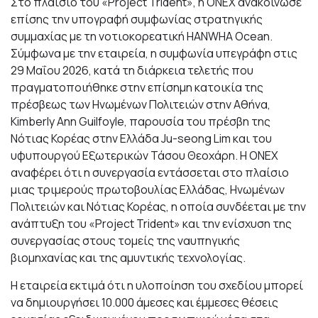
Στο πλαίσιο του «Project Trident», η ONEX ανακοίνωσε
επίσης την υπογραφή συμφωνίας στρατηγικής
συμμαχίας με τη νοτιοκορεατική HANWHA Ocean.
Σύμφωνα με την εταιρεία, η συμφωνία υπεγράφη στις
29 Μαΐου 2026, κατά τη διάρκεια τελετής που
πραγματοποιήθηκε στην επίσημη κατοικία της
πρέσβεως των Ηνωμένων Πολιτειών στην Αθήνα,
Kimberly Ann Guilfoyle, παρουσία του πρέσβη της
Νότιας Κορέας στην Ελλάδα Ju-seong Lim και του
υφυπουργού Εξωτερικών Τάσου Θεοχάρη. Η ONEX
αναφέρει ότι η συνεργασία εντάσσεται στο πλαίσιο
μιας τριμερούς πρωτοβουλίας Ελλάδας, Ηνωμένων
Πολιτειών και Νότιας Κορέας, η οποία συνδέεται με την
ανάπτυξη του «Project Trident» και την ενίσχυση της
συνεργασίας στους τομείς της ναυπηγικής
βιομηχανίας και της αμυντικής τεχνολογίας.
Η εταιρεία εκτιμά ότι η υλοποίηση του σχεδίου μπορεί
να δημιουργήσει 10.000 άμεσες και έμμεσες θέσεις