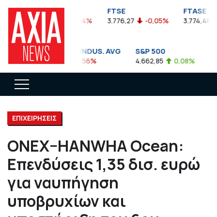
FTSEA
FTSE
FTASE
899,47
-0,04%
3.776,27
-0,05%
3.774,48
DOW JONES INDUS. AVG
S&P 500
NA
35.911,81
-0,56%
4.662,85
0,08%
14.8
ΕΠΙΧΕΙΡΗΣΕΙΣ
ONEX–HANWHA Ocean:
Επενδύσεις 1,35 δισ. ευρώ
για ναυπήγηση
υποβρυχίων και