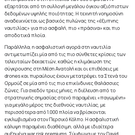
εξαρτάται από τη συλλογή μεγάλου όγκου αξιόπιστων
δεδομένων υψηλής ποιότητας. Η τεχνητή νοημοσύνη
αναδεικνύεται ως βασικός πυλώνας της «έξυπνης
ναυτιλίας» για πιο ασφαλή, πιο «πράσινα» και πιο
αποδοτικά πλοία.
Παράλληλα, η ασφαλιστική αγορά στη ναυτιλία
αντιμετωπίζει μία από τις πιο σύνθετες κρίσεις των
τελευταίων δεκαετιών, καθώς η κλιμάκωση της
σύγκρουσης στη Μέση Ανατολή και οι επιθέσεις με
drones και πυραύλους έχουν μετατρέψει τα Στενά του
Ορμούζ σε μία από τις πιο επικίνδυνες θαλάσσιες
ζώνες. Για σχεδόν τρεις μήνες, η διέλευση από το
στρατηγικής σημασίας στενό παραμένει «παγωμένη»
για μεγάλο μέρος της διεθνούς ναυτιλίας, με
περισσότερα από 1.000 πλοία να βρίσκονται
εγκλωβισμένα στον Περσικό Κόλπο. Η ασφαλιστική
κάλυψη παραμένει διαθέσιμη, αλλά με ιδιαίτερα
αυξημένα war risk premiums. Σύμφωνα με τον David