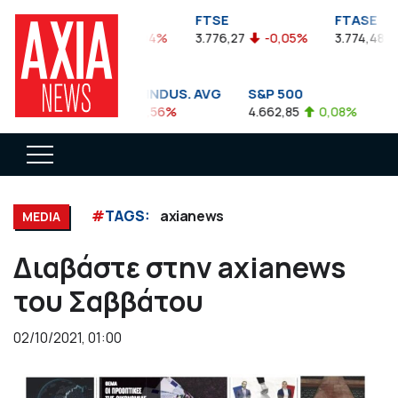
FTSEA
FTSE
FTASE
899,47
-0,04%
3.776,27
-0,05%
3.774,48
-
DOW JONES INDUS. AVG
S&P 500
NAS
35.911,81
-0,56%
4.662,85
0,08%
14.8
#
TAGS:
axianews
MEDIA
Διαβάστε στην axianews
του Σαββάτου
02/10/2021, 01:00