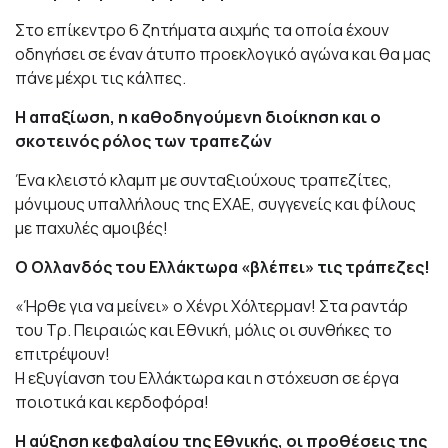
Στο επίκεντρο 6 ζητήματα αιχμής τα οποία έχουν
οδηγήσει σε έναν άτυπο προεκλογικό αγώνα και θα μας
πάνε μέχρι τις κάλπες.
Η απαξίωση, η καθοδηγούμενη διοίκηση και ο
σκοτεινός ρόλος των τραπεζών
Ένα κλειστό κλαμπ με συνταξιούχους τραπεζίτες,
μόνιμους υπαλλήλους της ΕΧΑΕ, συγγενείς και φίλους
με παχυλές αμοιβές!
Ο Ολλανδός του Ελλάκτωρα «βλέπει» τις τράπεζες!
«Ήρθε για να μείνει» ο Χένρι Χόλτερμαν! Στα ραντάρ
του Τρ. Πειραιώς και Εθνική, μόλις οι συνθήκες το
επιτρέψουν!
Η εξυγίανση του Ελλάκτωρα και η στόχευση σε έργα
ποιοτικά και κερδοφόρα!
Η αύξηση κεφαλαίου της Εθνικής, οι προθέσεις της