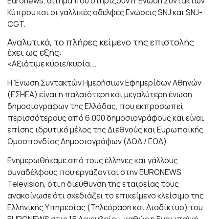
Euronews, αίτημα που στηρίζουν η ‘Ενωση Συντακτών
Κύπρου και οι γαλλικές αδελφές Ενώσεις SNJ και SNJ-
CGT.
Αναλυτικά, το πλήρες κείμενο της επιστολής
έχει ως εξής:
«Αξιότιμε κύριε/κυρία….
Η Ένωση Συντακτών Ημερήσιων Εφημερίδων Αθηνών
(ΕΣΗΕΑ) είναι η παλαιότερη και μεγαλύτερη ένωση
δημοσιογράφων της Ελλάδας, που εκπροσωπεί
περισσότερους από 6.000 δημοσιογράφους και είναι
επίσης ιδρυτικό μέλος της Διεθνούς και Ευρωπαϊκής
Ομοσπονδίας Δημοσιογράφων (ΔΟΔ / ΕΟΔ).
Ενημερωθήκαμε από τους έλληνες και γάλλους
συναδέλφους που εργάζονται στην EURONEWS
Television, ότι η διεύθυνση της εταιρείας τους
ανακοίνωσε ότι σχεδιάζει το επικείμενο κλείσιμο της
Ελληνικής Υπηρεσίας (Τηλεόραση και Διαδίκτυο) του
EURONEWS στις 15 Δεκεμβρίου, καθώς η Ευρωπαϊκή