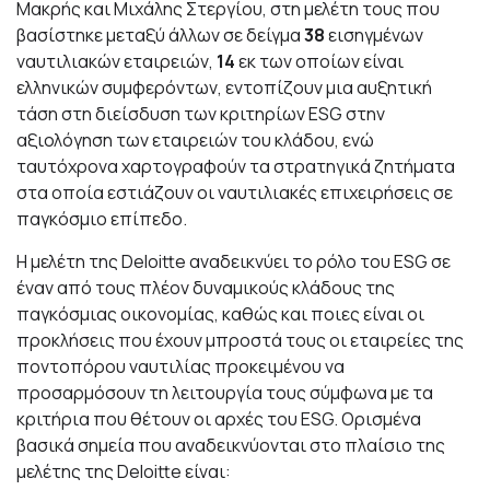
Μακρής και Μιχάλης Στεργίου, στη μελέτη τους που
βασίστηκε μεταξύ άλλων σε δείγμα
38
εισηγμένων
ναυτιλιακών εταιρειών,
14
εκ των οποίων είναι
ελληνικών συμφερόντων, εντοπίζουν μια αυξητική
τάση στη διείσδυση των κριτηρίων ESG στην
αξιολόγηση των εταιρειών του κλάδου, ενώ
ταυτόχρονα χαρτογραφούν τα στρατηγικά ζητήματα
στα οποία εστιάζουν οι ναυτιλιακές επιχειρήσεις σε
παγκόσμιο επίπεδο.
Η μελέτη της Deloitte αναδεικνύει το ρόλο του ESG σε
έναν από τους πλέον δυναμικούς κλάδους της
παγκόσμιας οικονομίας, καθώς και ποιες είναι οι
προκλήσεις που έχουν μπροστά τους οι εταιρείες της
ποντοπόρου ναυτιλίας προκειμένου να
προσαρμόσουν τη λειτουργία τους σύμφωνα με τα
κριτήρια που θέτουν οι αρχές του ESG. Ορισμένα
βασικά σημεία που αναδεικνύονται στο πλαίσιο της
μελέτης της Deloitte είναι: