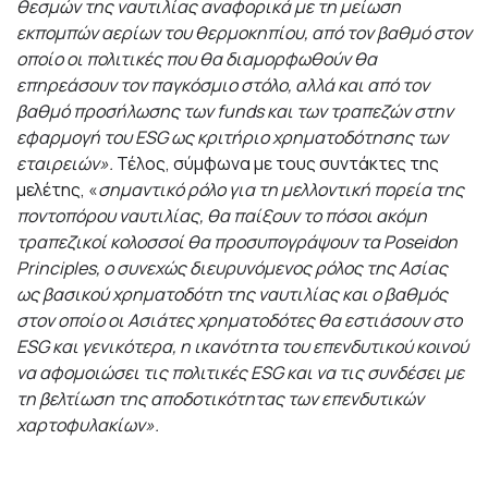
θεσμών της ναυτιλίας αναφορικά με τη μείωση
εκπομπών αερίων του θερμοκηπίου, από τον βαθμό στον
οποίο οι πολιτικές που θα διαμορφωθούν θα
επηρεάσουν τον παγκόσμιο στόλο, αλλά και από τον
βαθμό προσήλωσης των
funds
και των τραπεζών στην
εφαρμογή του
ESG
ως κριτήριο χρηματοδότησης των
εταιρειών».
Τέλος, σύμφωνα με τους συντάκτες της
μελέτης, «
σημαντικό ρόλο για τη μελλοντική πορεία της
ποντοπόρου ναυτιλίας, θα παίξουν το πόσοι ακόμη
τραπεζικοί κολοσσοί θα προσυπογράψουν τα
Poseidon
Principles
, ο συνεχώς διευρυνόμενος ρόλος της Ασίας
ως βασικού χρηματοδότη της ναυτιλίας και ο βαθμός
στον οποίο οι Ασιάτες χρηματοδότες θα εστιάσουν στο
ESG
και γενικότερα, η ικανότητα του επενδυτικού κοινού
να αφομοιώσει τις πολιτικές
ESG
και να τις συνδέσει με
τη βελτίωση της αποδοτικότητας των επενδυτικών
χαρτοφυλακίων».