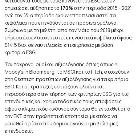
λειτουργία τους με τους κανόνες του ESG έχουν
σημειώσει αύξηση κατά
170%
στην περίοδο 2015 - 2021,
ενώ την ίδια περίοδο έχουν επταπλασιαστεί τα
κεφάλαια που επενδύονται σε πράσινα ομόλογα.
Σύμφωνα με τη μελέτη, από τον Μάιο του 2018 μέχρι
σήμερα έχουν διοχετευτεί επενδυτικά κεφάλαια ύψους
$14,5 δισ. σε ναυτιλιακές επιχειρήσεις με βάση
κριτήρια ESG.
Ταυτόχρονα, οι οίκοι αξιολόγησης όπως όπως η
Moody’s, η Bloomberg, το MSCI και το Fitch, στοχεύουν
στη θέσπιση προτύπων αξιολόγησης για τα κριτήρια
ESG. Και οι τράπεζες εστιάζουν ολοένα και
περισσότερο στην τήρηση των κριτηρίων ESG για τις
επενδυτικές και χρηματοδοτικές τους αποφάσεις,
αφού ο κλιματικός κίνδυνος σύντομα θα ενταχθεί από
την ΕΚΤ στην προληπτική εποπτεία, με στόχο να
μειωθεί ο ρίσκο που δημιουργούν οι μη βιώσιμες
επενδύσεις.