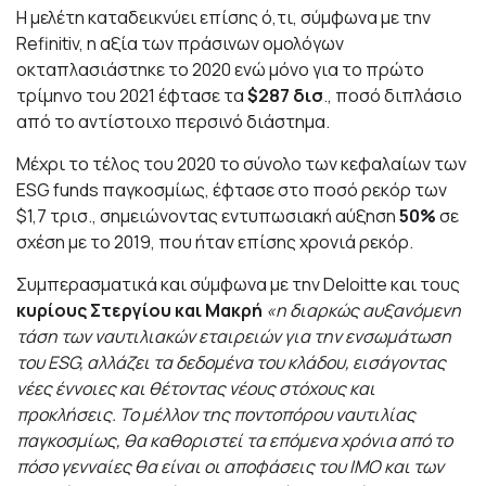
Η μελέτη καταδεικνύει επίσης ό,τι, σύμφωνα με την
Refinitiv, η αξία των πράσινων ομολόγων
οκταπλασιάστηκε το 2020 ενώ μόνο για το πρώτο
τρίμηνο του 2021 έφτασε τα
$287 δισ
., ποσό διπλάσιο
από το αντίστοιχο περσινό διάστημα.
Μέχρι το τέλος του 2020 το σύνολο των κεφαλαίων των
ESG funds παγκοσμίως, έφτασε στο ποσό ρεκόρ των
$1,7 τρισ., σημειώνοντας εντυπωσιακή αύξηση
50%
σε
σχέση με το 2019, που ήταν επίσης χρονιά ρεκόρ.
Συμπερασματικά και σύμφωνα με την Deloitte και τους
κυρίους Στεργίου και Μακρή
«η διαρκώς αυξανόμενη
τάση των ναυτιλιακών εταιρειών για την ενσωμάτωση
του
ESG
, αλλάζει τα δεδομένα του κλάδου, εισάγοντας
νέες έννοιες και θέτοντας νέους στόχους και
προκλήσεις. Το μέλλον της ποντοπόρου ναυτιλίας
παγκοσμίως, θα καθοριστεί τα επόμενα χρόνια από το
πόσο γενναίες θα είναι οι αποφάσεις του
IMO
και των