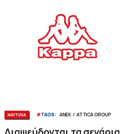
#
TAGS:
ΑΝΕΚ
ATTICA GROUP
ΝΑΥΤΙΛΙΑ
Διαψεύδονται τα σενάρια