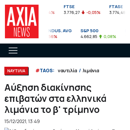
FTSEA
FTSE
FTASE
899,47
-0,04%
3.776,27
-0,05%
3.774,48
-0
DOW JONES INDUS. AVG
S&P 500
NAS
35.911,81
-0,56%
4.662,85
0,08%
14.89
#
TAGS:
ναυτιλία
λιμάνια
ΝΑΥΤΙΛΙΑ
Αύξηση διακίνησης
επιβατών στα ελληνικά
λιμάνια το β' τρίμηνο
15/12/2021, 13:49