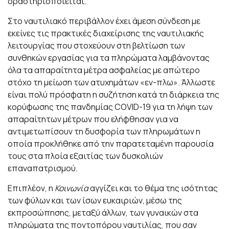
δραστηριοποιείται.
Στο ναυτιλιακό περιβάλλον έχει άμεση σύνδεση με
εκείνες τις πρακτικές διαχείρισης της ναυτιλιακής
λειτουργίας που στοχεύουν στη βελτίωση των
συνθηκών εργασίας για τα πληρώματα λαμβάνοντας
όλα τα απαραίτητα μέτρα ασφαλείας με απώτερο
στόχο τη μείωση των ατυχημάτων «εν-πλω». Άλλωστε
είναι πολύ πρόσφατη η συζήτηση κατά τη διάρκεια της
κορύφωσης της πανδημίας COVID-19 για τη λήψη των
απαραίτητων μέτρων που ελήφθησαν για να
αντιμετωπίσουν τη δυσφορία των πληρωμάτων η
οποία προκλήθηκε από την παρατεταμένη παρουσία
τους στα πλοία εξαιτίας των δυσκολιών
επαναπατρισμού.
Επιπλέον, η
Κοινωνία
αγγίζει και το θέμα της ισότητας
των φύλων και των ίσων ευκαιριών, μέσω της
εκπροσώπησης, μεταξύ άλλων, των γυναικών στα
πληρώματα της ποντοπόρου ναυτιλίας, που σαν