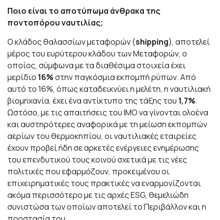
Ποιο είναι το αποτύπωμα άνθρακα της
ποντοπόρου ναυτιλίας;
Ο κλάδος θαλασσίων μεταφορών (
shipping
), αποτελεί
μέρος του ευρύτερου κλάδου των Μεταφορών, ο
οποίος, σύμφωνα με τα διαθέσιμα στοιχεία έχει
μερίδιο
16%
στην παγκόσμια εκπομπή ρύπων. Από
αυτό το 16%, όπως καταδεικνύει η μελέτη, η ναυτιλιακή
βιομηχανία, έχει ένα αντίκτυπο της τάξης του
1,7%
.
Ωστόσο, με τις απαιτήσεις του IMO να γίνονται ολοένα
και αυστηρότερες αναφορικά με τη μείωση εκπομπών
αερίων του θερμοκηπίου, οι ναυτιλιακές εταιρείες
έχουν προβεί ήδη σε αρκετές ενέργειες ενημέρωσης
του επενδυτικού τους κοινού σχετικά με τις νέες
πολιτικές που εφαρμόζουν, προκειμένου οι
επιχειρηματικές τους πρακτικές να εναρμονίζονται
ακόμα περισσότερο με τις αρχές
ESG
, θεμελιώδη
συνιστώσα των οποίων αποτελεί το Περιβάλλον και η
προστασία του.