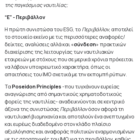
της παγκόσμιας ναυτιλίας;
“
E
” - Περιβάλλον
Η πρώτη συνιστώσα του ESG, το
Περιβάλλον
, αποτελεί
το στοιχείο εκείνο με τις περισσότερες αναφορές/
δείκτες, αναλύσεις αλλά και «
σύνδεση
» πρακτικών
διαχείρισης της λειτουργίας των ναυτιλιακών
εταιρειών με στόχους που σε μερικά χρόνια πρόκειται
να λάβουν υποχρεωτικό χαρακτήρα, όπως οι
απαιτήσεις του ΙΜΟ σχετικά με την εκπομπή ρύπων.
Τα
Poseidon
Principles
-που τυγχάνουν ευρείας
αναγνώρισης από σημαντικούς χρηματοδοτικούς
φορείς της ναυτιλίας- αναδεικνύονται σε κεντρικό
άξονα της συνιστώσας
Περιβάλλον
όσον αφορά τη
ναυτιλιακή βιομηχανία και αποτελούν ένα ανεπτυγμένο
και ευρέως διαδεδομένο στον κλάδο πλαίσιο
αξιολόγησης και αναφοράς πολιτικών εναρμονισμένων
με τις στρατηγικές του IMO για το περιβάλλον, καθώς