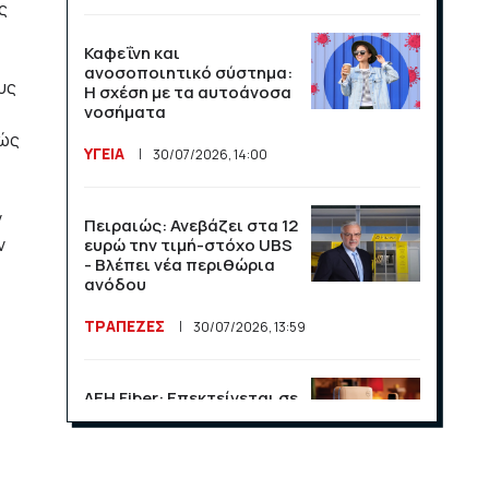
ς
Καφεΐνη και
ανοσοποιητικό σύστημα:
υς
Η σχέση με τα αυτοάνοσα
νοσήματα
τώς
ΥΓΕΙΑ
30/07/2026, 14:00
ν
Πειραιώς: Ανεβάζει στα 12
ν
ευρώ την τιμή-στόχο UBS
- Βλέπει νέα περιθώρια
ανόδου
ΤΡΑΠΕΖΕΣ
30/07/2026, 13:59
ΔΕΗ Fiber: Επεκτείνεται σε
15 νέες περιοχές σε Αττική
και Θεσσαλονίκη
ΕΠΙΧΕΙΡΗΣΕΙΣ
23/07/2026, 13:09