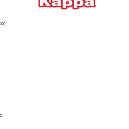
Ελλήνων
ΟΙΚΟΝΟΜΙΑ
22/07/2026, 12:11
κές
Οι επιχειρήσεις ανοίγουν
την ατζέντα της ΔΕΘ – Τα
αιτήματα προς τον
πρωθυπουργό
ΕΠΙΧΕΙΡΗΣΕΙΣ
22/07/2026, 12:09
ΕΣΠΑ για επιχειρήσεις:
Όλα όσα πρέπει να
γνωρίζετε πριν ανοίξει ο
φάκελος της αίτησης
ΟΙΚΟΝΟΜΙΑ
21/07/2026, 12:36
νο
Τουρισμός: Διψήφια