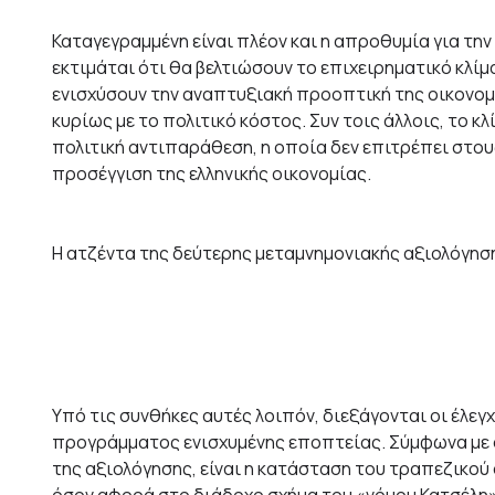
Καταγεγραμμένη είναι πλέον και η απροθυμία για τ
εκτιμάται ότι θα βελτιώσουν το επιχειρηματικό κλίμ
ενισχύσουν την αναπτυξιακή προοπτική της οικονομί
κυρίως με το πολιτικό κόστος. Συν τοις άλλοις, το κ
πολιτική αντιπαράθεση, η οποία δεν επιτρέπει στ
προσέγγιση της ελληνικής οικονομίας.
Η ατζέντα της δεύτερης μεταμνημονιακής αξιολόγησ
Υπό τις συνθήκες αυτές λοιπόν, διεξάγονται οι έλεγ
προγράμματος ενισχυμένης εποπτείας. Σύμφωνα με σ
της αξιολόγησης, είναι η κατάσταση του τραπεζικού
όσον αφορά στο διάδοχο σχήμα του «νόμου Κατσέλη»