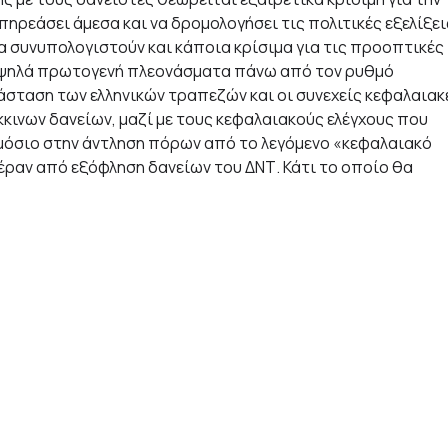
ηρεάσει άμεσα και να δρομολογήσει τις πολιτικές εξελίξει
α συνυπολογιστούν και κάποια κρίσιμα για τις προοπτικές
α υψηλά πρωτογενή πλεονάσματα πάνω από τον ρυθμό
άσταση των ελληνικών τραπεζών και οι συνεχείς κεφαλαιακ
κκινων δανείων, μαζί με τους κεφαλαιακούς ελέγχους που
ημόσιο στην άντληση πόρων από το λεγόμενο «κεφαλαιακό
 πέραν από εξόφληση δανείων του ΔΝΤ. Κάτι το οποίο θα