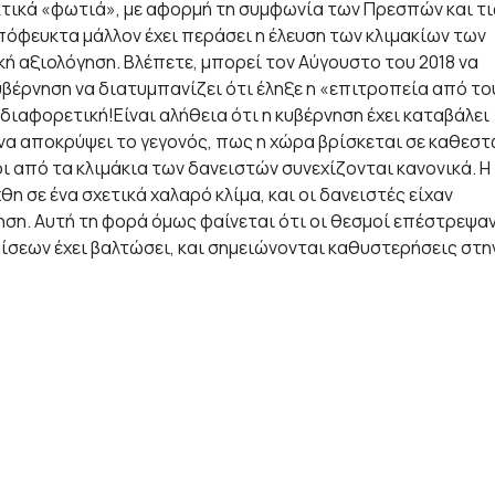
εκτικά «φωτιά», με αφορμή τη συμφωνία των Πρεσπών και τι
όφευκτα μάλλον έχει περάσει η έλευση των κλιμακίων των
ή αξιολόγηση. Βλέπετε, μπορεί τον Αύγουστο του 2018 να
κυβέρνηση να διατυμπανίζει ότι έληξε η «επιτροπεία από το
διαφορετική!Είναι αλήθεια ότι η κυβέρνηση έχει καταβάλει
να αποκρύψει το γεγονός, πως η χώρα βρίσκεται σε καθεσ
οι από τα κλιμάκια των δανειστών συνεχίζονται κανονικά. Η
σε ένα σχετικά χαλαρό κλίμα, και οι δανειστές είχαν
ση. Αυτή τη φορά όμως φαίνεται ότι οι θεσμοί επέστρεψα
ίσεων έχει βαλτώσει, και σημειώνονται καθυστερήσεις στη