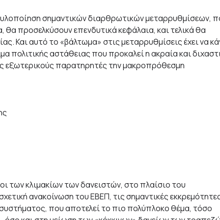
ην υλοποίηση σημαντικών διαρθρωτικών μεταρρυθμίσεων, π
α, θα προσελκύσουν επενδυτικά κεφάλαια, και τελικά θα
ας. Και αυτό το «βάλτωμα» στις μεταρρυθμίσεις έχει να κά
λίμα πολιτικής αστάθειας που προκαλεί η ακραία και διχαστ
ους εξωτερικούς παρατηρητές την μακροπρόθεσμη
ης
χοι των κλιμακίων των δανειστών, στο πλαίσιο του
χετική ανακοίνωση του ΕΒΕΠ, τις σημαντικές εκκρεμότητε
 συστήματος, που αποτελεί το πιο πολύπλοκο θέμα, τόσο
, όσο και στη μείωση των «κόκκινων» δανείων των τραπεζώ