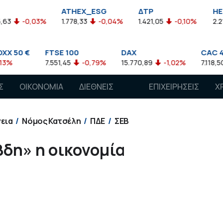
ATHEX_ESG
ΔΤΡ
HELMSI
,03%
1.778,33
-0,04%
1.421,05
-0,10%
2.211,72
0
FTSE 100
DAX
CAC 40
7.551,45
-0,79%
15.770,89
-1,02%
7.118,50
-1,15
Σ
ΟΙΚΟΝΟΜΙΑ
ΔΙΕΘΝΕΙΣ
ΕΠΙΧΕΙΡΗΣΕΙΣ
Χ
ΑΓΟΡΕΣ
νεια
Νόμος Κατσέλη
ΠΔΕ
ΣΕΒ
βδη» η οικονομία