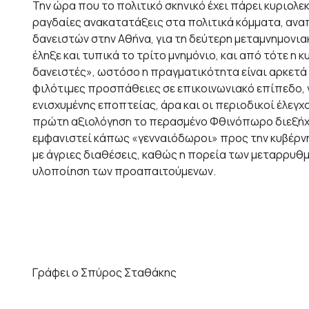
Την ώρα που το πολιτικό σκηνικό έχει πάρει κυριολ
ραγδαίες ανακατατάξεις στα πολιτικά κόμματα, αναπ
δανειστών στην Αθήνα, για τη δεύτερη μεταμνημονιακ
έληξε και τυπικά το τρίτο μνημόνιο, και από τότε η 
δανειστές», ωστόσο η πραγματικότητα είναι αρκετά 
φιλότιμες προσπάθειες σε επικοινωνιακό επίπεδο, 
ενισχυμένης εποπτείας, άρα και οι περιοδικοί έλεγχ
πρώτη αξιολόγηση το περασμένο Φθινόπωρο διεξήχθη 
εμφανιστεί κάπως «γενναιόδωροι» προς την κυβέρνη
με άγριες διαθέσεις, καθώς η πορεία των μεταρρυθμ
υλοποίηση των προαπαιτούμενων.
Γράφει ο Σπύρος Σταθάκης