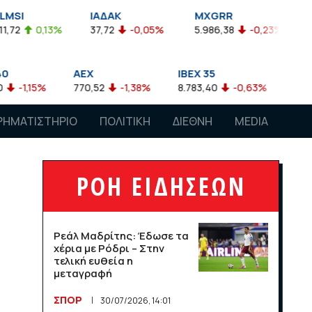
ΙΑΔΑΚ
MXGRR
ΣΑΓΔ
,13%
37,72
-0,05%
5.986,38
-0,23%
2.924,61
AEX
IBEX 35
ATX
%
770,52
-1,38%
8.783,40
-0,63%
4.007,68
-0
ΡΗΜΑΤΙΣΤΗΡΙΟ
ΠΟΛΙΤΙΚΗ
ΔΙΕΘΝΗ
MEDIA
ΡΟΗ ΕΙΔΗΣΕΩΝ
Ρεάλ Μαδρίτης: Έδωσε τα
χέρια με Ρόδρι – Στην
τελική ευθεία η
μεταγραφή
ΣΠΟΡ
30/07/2026, 14:01