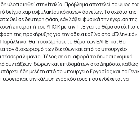
ήδη υλοποιηθεί στην Ιταλία. Πρόβλημα αποτελεί το ύψος τω
πό δείγμα χαρτοφυλακίου κόκκινων δανείων. Το σχέδιο της
τωθεί σε δεύτερη φάση, εάν λάβει φυσικά την έγκριση της
ινή επιτροπή του ΥΠΟΙΚ με την ΤτΕ για το θέμα αυτό. Για τ
φαση της προκήρυξης για την άδεια καζίνο στο «Ελληνικό»
. Παράλληλα, θα προχωρήσει το θέμα των ΕΛΠΕ, και θα
ια τον διαχωρισμό των δικτύων και από το υπουργείο
τέσσερα λιμάνια. Τέλος σε ότι αφορά το δημοσιονομικό
ικά συντάξεων, δώρων και επιδομάτων στο Δημόσιο, καθώς
υπάρχει ήδη μελέτη από το υπουργείο Εργασίας και το Γενι
πτώσεις και την κάλυψη ενός κόστους που ενδέχεται να