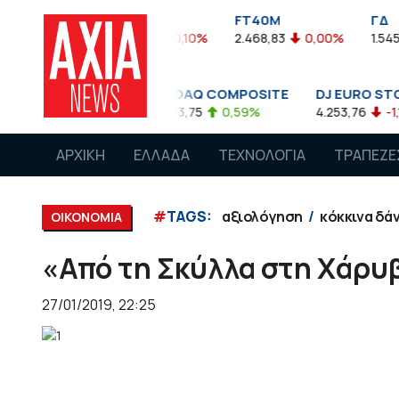
FTASE
FT40M
ΓΔ
05%
3.774,48
-0,10%
2.468,83
0,00%
1.545,63
-0
00
NASDAQ COMPOSITE
DJ EURO STOXX 50 €
5
0,08%
14.893,75
0,59%
4.253,76
-1,13%
ΑΡΧΙΚΗ
ΕΛΛΑΔΑ
ΤΕΧΝΟΛΟΓΙΑ
ΤΡΑΠΕΖΕ
#
TAGS:
αξιολόγηση
κόκκινα δά
ΟΙΚΟΝΟΜΙΑ
«Από τη Σκύλλα στη Xάρυ
27/01/2019, 22:25