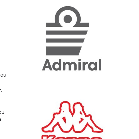
«Η ακρίβεια «γονατίζει»
την κοινωνία - Νέα μεγάλη
έρευνα της Pulse για το
Ε.Ε.Α.
ΟΙΚΟΝΟΜΙΑ
23/07/2026, 12:50
Aktor: Δεν θα γίνουν
δεκτές προσφορές κάτω
του
των 11,25 ευρώ στην
αύξηση κεφαλαίου
,
ΕΠΙΧΕΙΡΗΣΕΙΣ
22/07/2026, 12:12
ού
Κ. Πιερρακάκης: Νέα
α
εποχή για το Ολυμπιακό
Κωπηλατοδρόμιο - Η
δημόσια περιουσία είναι
περιουσία όλων των