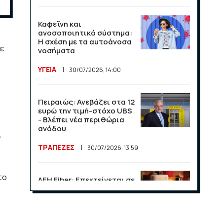
Καφεΐνη και
ανοσοποιητικό σύστημα:
Η σχέση με τα αυτοάνοσα
σε
νοσήματα
ΥΓΕΙΑ
30/07/2026, 14:00
Πειραιώς: Ανεβάζει στα 12
ευρώ την τιμή-στόχο UBS
- Βλέπει νέα περιθώρια
ανόδου
,
ΤΡΑΠΕΖΕΣ
30/07/2026, 13:59
το
ΔΕΗ Fiber: Επεκτείνεται σε
Ο
15 νέες περιοχές σε Αττική
και Θεσσαλονίκη
ΕΠΙΧΕΙΡΗΣΕΙΣ
23/07/2026, 13:09