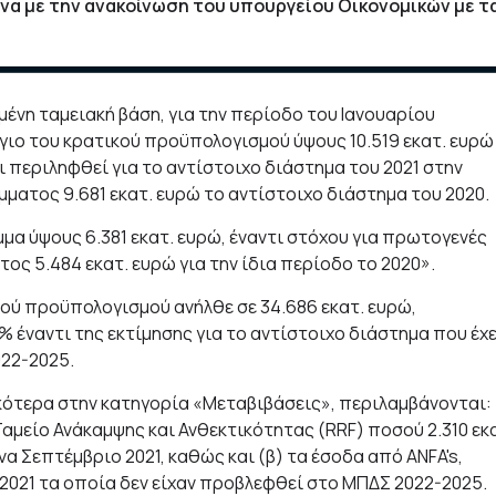
να με την ανακοίνωση του υπουργείου Οικονομικών με τ
νη ταμειακή βάση, για την περίοδο του Ιανουαρίου
γιο του κρατικού προϋπολογισμού ύψους 10.519 εκατ. ευρώ
ει περιληφθεί για το αντίστοιχο διάστημα του 2021 στην
μματος 9.681 εκατ. ευρώ το αντίστοιχο διάστημα του 2020.
α ύψους 6.381 εκατ. ευρώ, έναντι στόχου για πρωτογενές
ος 5.484 εκατ. ευρώ για την ίδια περίοδο το 2020».
ού προϋπολογισμού ανήλθε σε 34.686 εκατ. ευρώ,
 έναντι της εκτίμησης για το αντίστοιχο διάστημα που έχε
022-2025.
κότερα στην κατηγορία «Μεταβιβάσεις», περιλαμβάνονται:
Ταμείο Ανάκαμψης και Ανθεκτικότητας (RRF) ποσού 2.310 εκ
α Σεπτέμβριο 2021, καθώς και (β) τα έσοδα από ANFA's,
 2021 τα οποία δεν είχαν προβλεφθεί στο ΜΠΔΣ 2022-2025.