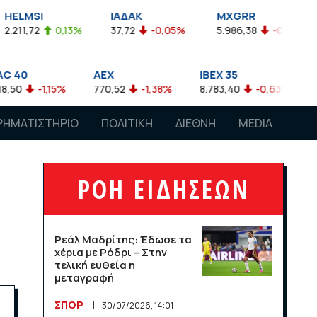
ΙΑΔΑΚ
MXGRR
ΣΑΓΔ
,13%
37,72
-0,05%
5.986,38
-0,23%
2.924,61
AEX
IBEX 35
ATX
%
770,52
-1,38%
8.783,40
-0,63%
4.007,68
-
ΡΗΜΑΤΙΣΤΗΡΙΟ
ΠΟΛΙΤΙΚΗ
ΔΙΕΘΝΗ
MEDIA
ΡΟΗ ΕΙΔΗΣΕΩΝ
Ρεάλ Μαδρίτης: Έδωσε τα
χέρια με Ρόδρι – Στην
τελική ευθεία η
μεταγραφή
ΣΠΟΡ
30/07/2026, 14:01