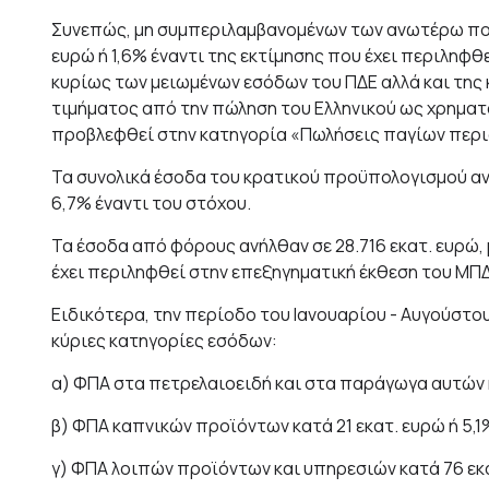
Συνεπώς, μη συμπεριλαμβανομένων των ανωτέρω ποσ
ευρώ ή 1,6% έναντι της εκτίμησης που έχει περιληφθ
κυρίως των μειωμένων εσόδων του ΠΔΕ αλλά και της 
τιμήματος από την πώληση του Ελληνικού ως χρηματ
προβλεφθεί στην κατηγορία «Πωλήσεις παγίων περι
Τα συνολικά έσοδα του κρατικού προϋπολογισμού ανήλ
6,7% έναντι του στόχου.
Τα έσοδα από φόρους ανήλθαν σε 28.716 εκατ. ευρώ, 
έχει περιληφθεί στην επεξηγηματική έκθεση του ΜΠ
Ειδικότερα, την περίοδο του Ιανουαρίου - Αυγούστο
κύριες κατηγορίες εσόδων:
α) ΦΠΑ στα πετρελαιοειδή και στα παράγωγα αυτών κα
β) ΦΠΑ καπνικών προϊόντων κατά 21 εκατ. ευρώ ή 5,1
γ) ΦΠΑ λοιπών προϊόντων και υπηρεσιών κατά 76 εκα