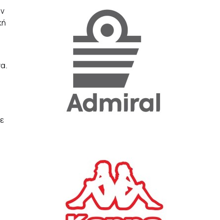
ον
κή
«Η ακρίβεια «γονατίζει»
την κοινωνία - Νέα μεγάλη
έρευνα της Pulse για το
Ε.Ε.Α.
α.
ΟΙΚΟΝΟΜΙΑ
23/07/2026, 12:50
Aktor: Δεν θα γίνουν
δεκτές προσφορές κάτω
ε
των 11,25 ευρώ στην
αύξηση κεφαλαίου
ΕΠΙΧΕΙΡΗΣΕΙΣ
22/07/2026, 12:12
Κ. Πιερρακάκης: Νέα
εποχή για το Ολυμπιακό
Κωπηλατοδρόμιο - Η
δημόσια περιουσία είναι
περιουσία όλων των