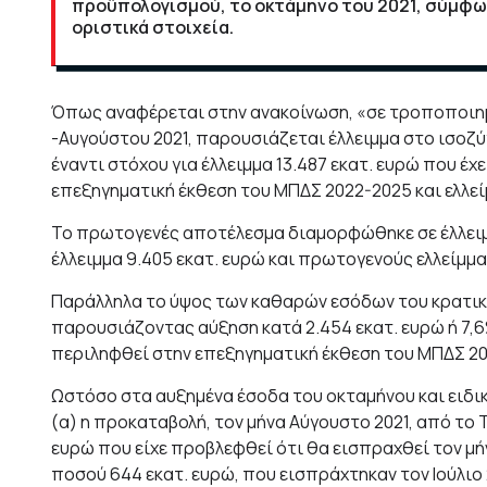
προϋπολογισμού, το οκτάμηνο του 2021, σύμφω
οριστικά στοιχεία.
Όπως αναφέρεται στην ανακοίνωση, «σε τροποποιημέ
-Αυγούστου 2021, παρουσιάζεται έλλειμμα στο ισοζύ
έναντι στόχου για έλλειμμα 13.487 εκατ. ευρώ που έχ
επεξηγηματική έκθεση του ΜΠΔΣ 2022-2025 και ελλεί
Το πρωτογενές αποτέλεσμα διαμορφώθηκε σε έλλειμμ
έλλειμμα 9.405 εκατ. ευρώ και πρωτογενούς ελλείμματ
Παράλληλα το ύψος των καθαρών εσόδων του κρατικ
παρουσιάζοντας αύξηση κατά 2.454 εκατ. ευρώ ή 7,6%
περιληφθεί στην επεξηγηματική έκθεση του ΜΠΔΣ 2
Ωστόσο στα αυξημένα έσοδα του οκταμήνου και ειδι
(α) η προκαταβολή, τον μήνα Αύγουστο 2021, από το 
ευρώ που είχε προβλεφθεί ότι θα εισπραχθεί τον μήν
ποσού 644 εκατ. ευρώ, που εισπράχτηκαν τον Ιούλιο