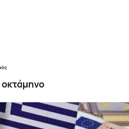
μός
ο οκτάμηνο