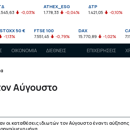
ATHEX_ESG
ΔΤΡ
HELMSI
0,03%
1.778,33
-0,04%
1.421,05
-0,10%
2.211,72
0
€
FTSE 100
DAX
CAC 40
7.551,45
-0,79%
15.770,89
-1,02%
7.118,50
-1,15
Σ
ΟΙΚΟΝΟΜΙΑ
ΔΙΕΘΝΕΙΣ
ΕΠΙΧΕΙΡΗΣΕΙΣ
Χ
ΑΓΟΡΕΣ
ια
τον Αύγουστο
αν οι καταθέσεις ιδιωτών τον Αύγουστο έναντι αύξησης
ροηγούμενο μήνα.