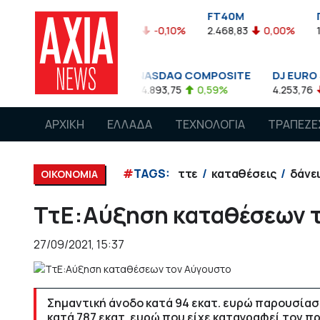
FTASE
FT40M
ΓΔ
05%
3.774,48
-0,10%
2.468,83
0,00%
1.545,63
-
00
NASDAQ COMPOSITE
DJ EURO STOXX 50 
85
0,08%
14.893,75
0,59%
4.253,76
-1,13%
ΑΡΧΙΚΗ
ΕΛΛΑΔΑ
ΤΕΧΝΟΛΟΓΙΑ
ΤΡΑΠΕΖΕ
#
TAGS:
ττε
καταθέσεις
δάνε
ΟΙΚΟΝΟΜΙΑ
ΤτΕ:Αύξηση καταθέσεων 
27/09/2021, 15:37
Σημαντική άνοδο κατά 94 εκατ. ευρώ παρουσίασ
κατά 787 εκατ. ευρώ που είχε καταγραφεί τον π