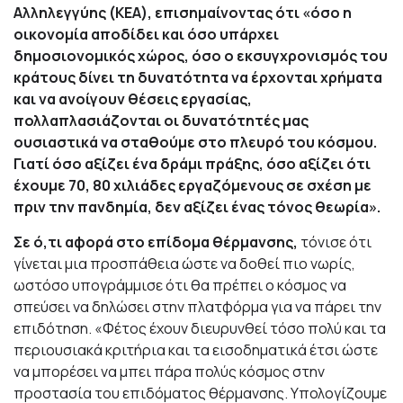
Αλληλεγγύης (ΚΕΑ), επισημαίνοντας ότι «όσο η
οικονομία αποδίδει και όσο υπάρχει
δημοσιονομικός χώρος, όσο ο εκσυγχρονισμός του
κράτους δίνει τη δυνατότητα να έρχονται χρήματα
και να ανοίγουν θέσεις εργασίας,
πολλαπλασιάζονται οι δυνατότητές μας
ουσιαστικά να σταθούμε στο πλευρό του κόσμου.
Γιατί όσο αξίζει ένα δράμι πράξης, όσο αξίζει ότι
έχουμε 70, 80 χιλιάδες εργαζόμενους σε σχέση με
πριν την πανδημία, δεν αξίζει ένας τόνος θεωρία».
Σε ό,τι αφορά στο επίδομα θέρμανσης,
τόνισε ότι
γίνεται μια προσπάθεια ώστε να δοθεί πιο νωρίς,
ωστόσο υπογράμμισε ότι θα πρέπει ο κόσμος να
σπεύσει να δηλώσει στην πλατφόρμα για να πάρει την
επιδότηση. «Φέτος έχουν διευρυνθεί τόσο πολύ και τα
περιουσιακά κριτήρια και τα εισοδηματικά έτσι ώστε
να μπορέσει να μπει πάρα πολύς κόσμος στην
προστασία του επιδόματος θέρμανσης. Υπολογίζουμε