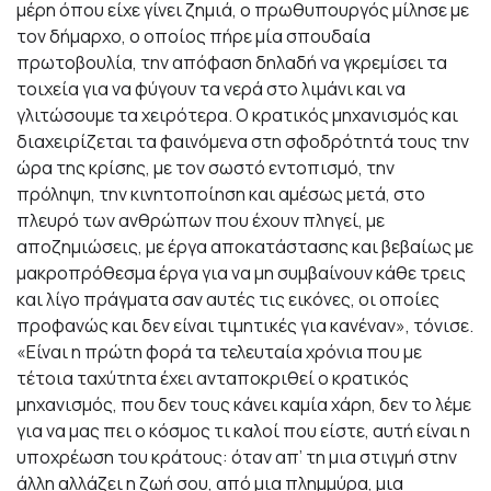
μέρη όπου είχε γίνει ζημιά, ο πρωθυπουργός μίλησε με
τον δήμαρχο, ο οποίος πήρε μία σπουδαία
πρωτοβουλία, την απόφαση δηλαδή να γκρεμίσει τα
τοιχεία για να φύγουν τα νερά στο λιμάνι και να
γλιτώσουμε τα χειρότερα. Ο κρατικός μηχανισμός και
διαχειρίζεται τα φαινόμενα στη σφοδρότητά τους την
ώρα της κρίσης, με τον σωστό εντοπισμό, την
πρόληψη, την κινητοποίηση και αμέσως μετά, στο
πλευρό των ανθρώπων που έχουν πληγεί, με
αποζημιώσεις, με έργα αποκατάστασης και βεβαίως με
μακροπρόθεσμα έργα για να μη συμβαίνουν κάθε τρεις
και λίγο πράγματα σαν αυτές τις εικόνες, οι οποίες
προφανώς και δεν είναι τιμητικές για κανέναν», τόνισε.
«Είναι η πρώτη φορά τα τελευταία χρόνια που με
τέτοια ταχύτητα έχει ανταποκριθεί ο κρατικός
μηχανισμός, που δεν τους κάνει καμία χάρη, δεν το λέμε
για να μας πει ο κόσμος τι καλοί που είστε, αυτή είναι η
υποχρέωση του κράτους: όταν απ’ τη μια στιγμή στην
άλλη αλλάζει η ζωή σου, από μια πλημμύρα, μια