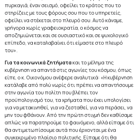
πυρκαγιά, έναν σεισμό, οφείλει το κράτος που το
στηρίζεις με τους φόρους σου που το υπηρετείς,
οφείλει να στέκεται στο πλευρό σου. Αυτό κάναμε,
γρήγορα χωρίς γραφειοκρατία, ο κόσμος να
αποζημιώνεται και σε ουσιαστικό και σε ψυχολογικό
επίπεδο, να καταλαβαίνει ότι είμαστε στο πλευρό
του».
Για τα κοινωνικά ζητήματα
και το μέλημα της
κυβέρνηση να απαντά στις αγωνίες του κόσμου, όπως
είπε, ο κ. Οικονόμου ανέφερε αναλυτικά: «Η κυβέρνηση
κατάλαβε από πολύ νωρίς ότι πρέπει να απαντήσουμε
στην αγωνία του πολίτη που βλέπει τον
προϋπολογισμό του, τα χρήματα που έχει υπολογίσει
για να μετακινηθεί, για να ζεσταθεί, για να περάσει, να
μην του φθάνουν. Από την πρώτη στιγμή δεν καθίσαμε
απλώς να παρατηρούμε το φαινόμενο, αλλά είπαμε ότι
θα αντιμετωπίσουμε αυτά που έρχονται με ένα
συγκεκριμένο πλαίσιο πολιτικής. Είπαμε ότι θα