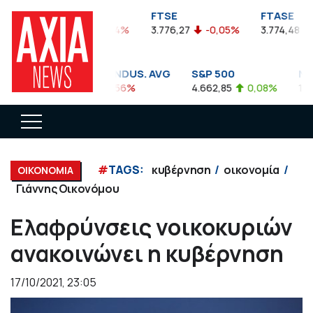
FTSEA
FTSE
FTASE
899,47
-0,04%
3.776,27
-0,05%
3.774,48
-
DOW JONES INDUS. AVG
S&P 500
NAS
35.911,81
-0,56%
4.662,85
0,08%
14.89
#
TAGS:
κυβέρνηση
οικονομία
ΟΙΚΟΝΟΜΙΑ
Γιάννης Οικονόμου
Ελαφρύνσεις νοικοκυριών
ανακοινώνει η κυβέρνηση
17/10/2021, 23:05