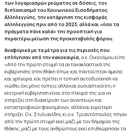
των λογαριασμών ρεύματος σε δόσεις, τον
διπλασιασμό του Κοινωνικού Εισοδήματος
Αλληλεγγύης, την κατάργηση της εισφοράς
αλληλεγγύης πριν από το 2023, αλλά και «όσο τα
πράγματα πάνε καλά» την προοπτική για
περαιτέρω μείωση της προκαταβολής φόρου.
Αναφορικά με τα μέτρα για τις περιοχές που
επλήγησαν από την κακοκαιρία,
ο κ. Οικονόμου είπε:
«Από την πρώτη στιγμή τα αντανακλαστικά της
κυβέρνησης στην Ιθάκη όπως και παντού ήταν άμεσα
και γρήγορα, και πρέπει η τοπική αυτοδιοίκηση να
νιώθει όχι μόνο τύποις αλλά και ουσιαστικά ότι η
κεντρική κυβέρνηση είναι στο πλευρό της για να
στηρίζει στη διαχείριση των συνεπειών και
καταστροφικών φαινομένων, αλλά και ευρύτερη
στήριξη. Ο κ. Στυλιανίδης κι ο κ. Τριαντόπουλος πήγαν
από την πρώτη στιγμή εκεί μαζί με τον δήμαρχο της
Ιθάκης, μαζί με τους ανθρώπους εκεί επιθεώρησαν τα