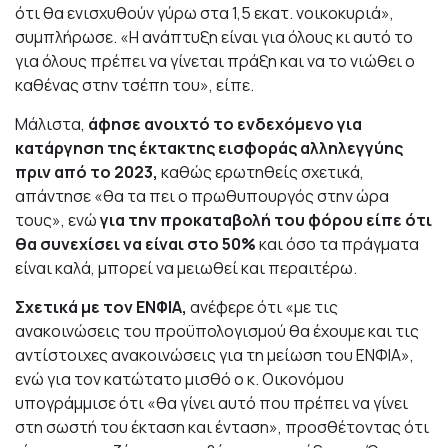
ότι θα ενισχυθούν γύρω στα 1,5 εκατ. νοικοκυριά»,
συμπλήρωσε. «Η ανάπτυξη είναι για όλους κι αυτό το
για όλους πρέπει να γίνεται πράξη και να το νιώθει ο
καθένας στην τσέπη του», είπε.
Μάλιστα,
άφησε ανοιχτό το ενδεχόμενο για
κατάργηση της έκτακτης εισφοράς αλληλεγγύης
πριν από το 2023,
καθώς ερωτηθείς σχετικά,
απάντησε «θα τα πει ο πρωθυπουργός στην ώρα
τους», ενώ
για την προκαταβολή του φόρου είπε ότι
θα συνεχίσει να είναι στο 50%
και όσο τα πράγματα
είναι καλά, μπορεί να μειωθεί και περαιτέρω.
Σχετικά με τον ΕΝΦΙΑ,
ανέφερε ότι «με τις
ανακοινώσεις του προϋπολογισμού θα έχουμε και τις
αντίστοιχες ανακοινώσεις για τη μείωση του ΕΝΦΙΑ»,
ενώ για τον κατώτατο μισθό ο κ. Οικονόμου
υπογράμμισε ότι «θα γίνει αυτό που πρέπει να γίνει
στη σωστή του έκταση και ένταση», προσθέτοντας ότι