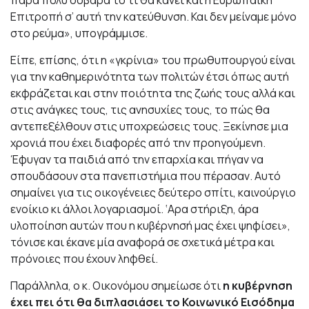
πάρα πολύ σοβαρά το τι θα κάνει και η Ευρωπαϊκή
Επιτροπή σ’ αυτή την κατεύθυνση. Και δεν μείναμε μόνο
στο ρεύμα», υπογράμμισε.
Είπε, επίσης, ότι η «γκρίνια» του πρωθυπουργού είναι
για την καθημερινότητα των πολιτών έτσι όπως αυτή
εκφράζεται και στην ποιότητα της ζωής τους αλλά και
στις ανάγκες τους, τις ανησυχίες τους, το πώς θα
αντεπεξέλθουν στις υποχρεώσεις τους. Ξεκίνησε μια
χρονιά που έχει διαφορές από την προηγούμενη.
Έφυγαν τα παιδιά από την επαρχία και πήγαν να
σπουδάσουν στα πανεπιστήμια που πέρασαν. Αυτό
σημαίνει για τις οικογένειες δεύτερο σπίτι, καινούργιο
ενοίκιο κι άλλοι λογαριασμοί. ‘Αρα στήριξη, άρα
υλοποίηση αυτών που η κυβέρνησή μας έχει ψηφίσει»,
τόνισε και έκανε μία αναφορά σε σχετικά μέτρα και
πρόνοιες που έχουν ληφθεί.
Παράλληλα, ο κ. Οικονόμου σημείωσε ότι
η κυβέρνηση
έχει πει ότι θα διπλασιάσει το Κοινωνικό Εισόδημα