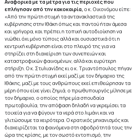
Αναφορικά με τα μέτρα για τις περιοχές που
επλήγησαν από την κακοκαιρία,
ο κ. Οικονόμου είπε:
«Από την πρώτη στιγμή τα αντανακλαστικά της
κυβέρνησης στην Ιθάκη όπως και παντού ήταν άμεσα
και γρήγορα, και πρέπει η τοπική αυτοδιοίκηση να
νιώθει όχι μόνο τύποις αλλά και ουσιαστικά ότι η
κεντρική κυβέρνηση είναι στο πλευρό της για να
στηρίζει στη διαχείριση των συνεπειών και
καταστροφικών φαινομένων, αλλά και ευρύτερη
στήριξη. Ο κ. Στυλιανίδης κι ο κ. Τριαντόπουλος πήγαν
από την πρώτη στιγμή εκεί μαζί με τον δήμαρχο της
Ιθάκης, μαζί με τους ανθρώπους εκεί επιθεώρησαν τα
μέρη όπου είχε γίνει ζημιά, ο πρωθυπουργός μίλησε με
τον δήμαρχο, ο οποίος πήρε μία σπουδαία
πρωτοβουλία, την απόφαση δηλαδή να γκρεμίσει τα
τοιχεία για να φύγουν τα νερά στο λιμάνι και να
γλιτώσουμε τα χειρότερα. Ο κρατικός μηχανισμός και
διαχειρίζεται τα φαινόμενα στη σφοδρότητά τους την
ώρα της κρίσης, με τον σωστό εντοπισμό, την