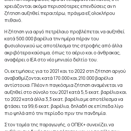
χρειάζονται ακόμα περισσότερες επενδύσεις αν η
ζήτηση αυξηθεί περαιτέρω, πράγμα εξ ολοκλήρου
πιθανό.
Η ζήτηση για αργό πετρέλαιο προβλέπεται να αυξηθεί
κατά 500.000 βαρέλια την ημέρα πέραν του
φυσιολογικού ως αποτέλεσμα της στροφής από άλλα
ακριβότερα καύσιμα, όπως το αέριο και ο άνθρακας,
αναφέρει ο ΙΕΑ στο νέο μηνιαίο δελτίο του.
Οι εκτιμήσεις για το 2021 και το 2022 στη ζήτηση αργού
αναβαθμίζονται κατά 170.000 και 210.000 βαρέλια
αντίστοιχα. Πλέον η παγκόσμια ζήτηση αναμένεται να
αυξηθεί στο σύνολο του 2021 κατά 5,5 εκατ. βαρέλια και
το 2022 κατά άλλα 3,3 εκατ. βαρέλια με αποτέλεσμα να
φτάσει τα 99,6 εκατ. βαρέλια, δηλαδή σε επίπεδα λίγο
πιο ψηλά από την περίοδο πριν την πανδημία.
Στον τομέα της παραγωγής, ο ΟΠΕΚ+ συνεχίζει να