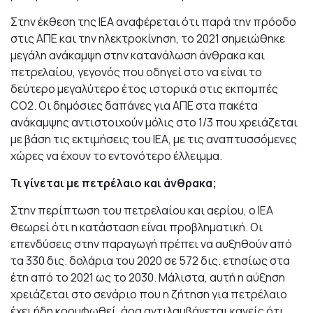
Στην έκθεση της ΙΕΑ αναφέρεται ότι παρά την πρόοδο
στις ΑΠΕ και την ηλεκτροκίνηση, το 2021 σημειώθηκε
μεγάλη ανάκαμψη στην κατανάλωση άνθρακα και
πετρελαίου, γεγονός που οδηγεί στο να είναι το
δεύτερο μεγαλύτερο έτος ιστορικά στις εκπομπές
CO2. Οι δημόσιες δαπάνες για ΑΠΕ στα πακέτα
ανάκαμψης αντιστοιχούν μόλις στο 1/3 που χρειάζεται
με βάση τις εκτιμήσεις του ΙΕΑ, με τις αναπτυσσόμενες
χώρες να έχουν το εντονότερο έλλειμμα.
Τι γίνεται με πετρέλαιο και άνθρακα;
Στην περίπτωση του πετρελαίου και αερίου, ο ΙΕΑ
θεωρεί ότι η κατάσταση είναι προβληματική. Οι
επενδύσεις στην παραγωγή πρέπει να αυξηθούν από
τα 330 δις. δολάρια του 2020 σε 572 δις. ετησίως στα
έτη από το 2021 ως το 2030. Μάλιστα, αυτή η αύξηση
χρειάζεται στο σενάριο που η ζήτηση για πετρέλαιο
έχει ήδη κορυφωθεί, άρα αντιλαμβάνεται κανείς ότι