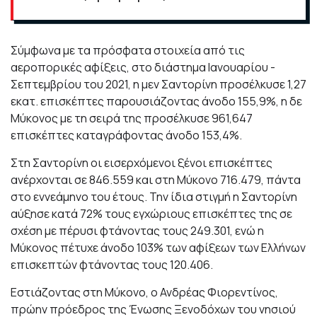
Σύμφωνα με τα πρόσφατα στοιχεία από τις
αεροπορικές αφίξεις, στο διάστημα Ιανουαρίου -
Σεπτεμβρίου του 2021, η μεν Σαντορίνη προσέλκυσε 1,27
εκατ. επισκέπτες παρουσιάζοντας άνοδο 155,9%, η δε
Μύκονος με τη σειρά της προσέλκυσε 961,647
επισκέπτες καταγράφοντας άνοδο 153,4%.
Στη Σαντορίνη οι εισερχόμενοι ξένοι επισκέπτες
ανέρχονται σε 846.559 και στη Μύκονο 716.479, πάντα
στο εννεάμηνο του έτους. Την ίδια στιγμή η Σαντορίνη
αύξησε κατά 72% τους εγχώριους επισκέπτες της σε
σχέση με πέρυσι φτάνοντας τους 249.301, ενώ η
Μύκονος πέτυχε άνοδο 103% των αφίξεων των Ελλήνων
επισκεπτών φτάνοντας τους 120.406.
Εστιάζοντας στη Μύκονο, ο Ανδρέας Φιορεντίνος,
πρώην πρόεδρος της Ένωσης Ξενοδόχων του νησιού