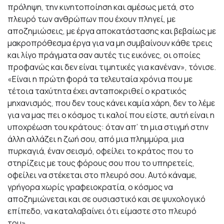
πρόληψη, την κινητοποίηση και αμέσως μετά, στο
πλευρό των ανθρώπων που έχουν πληγεί, με
αποζημιώσεις, με έργα αποκατάστασης και βεβαίως με
μακροπρόθεσμα έργα για να μη συμβαίνουν κάθε τρεις
και λίγο πράγματα σαν αυτές τις εικόνες, οι οποίες
προφανώς και δεν είναι τιμητικές για κανέναν», τόνισε.
«Είναι η πρώτη φορά τα τελευταία χρόνια που με
τέτοια ταχύτητα έχει ανταποκριθεί ο κρατικός
μηχανισμός, που δεν τους κάνει καμία χάρη, δεν το λέμε
για να μας πει ο κόσμος τι καλοί που είστε, αυτή είναι η
υποχρέωση του κράτους: όταν απ’ τη μια στιγμή στην
άλλη αλλάζει η ζωή σου, από μια πλημμύρα, μια
πυρκαγιά, έναν σεισμό, οφείλει το κράτος που το
στηρίζεις με τους φόρους σου που το υπηρετείς,
οφείλει να στέκεται στο πλευρό σου. Αυτό κάναμε,
γρήγορα χωρίς γραφειοκρατία, ο κόσμος να
αποζημιώνεται και σε ουσιαστικό και σε ψυχολογικό
επίπεδο, να καταλαβαίνει ότι είμαστε στο πλευρό
του».