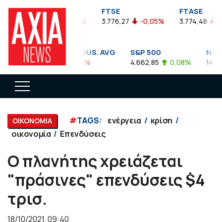
FTSEA
FTSE
FTASE
899,47
-0,04%
3.776,27
-0,05%
3.774,48
-0,1
DOW JONES INDUS. AVG
S&P 500
NASDA
35.911,81
-0,56%
4.662,85
0,08%
14.893,7
#
TAGS:
ενέργεια
κρίση
ΟΙΚΟΝΟΜΙΑ
οικονομία
Επενδύσεις
Ο πλανήτης χρειάζεται
"πράσινες" επενδύσεις $4
τρισ.
18/10/2021, 09:40