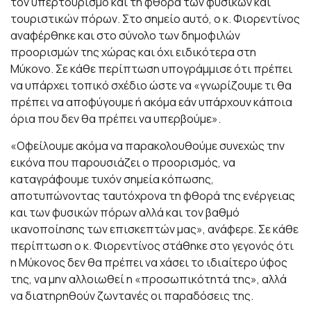
τον υπερτουρισμό και τη φθορά των φυσικών και
τουριστικών πόρων. Στο σημείο αυτό, ο κ. Φιορεντίνος
αναφέρθηκε και στο σύνολο των δημοφιλών
προορισμών της χώρας και όχι ειδικότερα στη
Μύκονο. Σε κάθε περίπτωση υπογράμμισε ότι πρέπει
να υπάρχει τοπικό σχέδιο ώστε να «γνωρίζουμε τι θα
πρέπει να αποφύγουμε ή ακόμα εάν υπάρχουν κάποια
όρια που δεν θα πρέπει να υπερβούμε».
«Οφείλουμε ακόμα να παρακολουθούμε συνεχώς την
εικόνα που παρουσιάζει ο προορισμός, να
καταγράφουμε τυχόν σημεία κόπωσης,
αποτυπώνοντας ταυτόχρονα τη φθορά της ενέργειας
και των φυσικών πόρων αλλά και τον βαθμό
ικανοποίησης των επισκεπτών μας», ανάφερε. Σε κάθε
περίπτωση ο κ. Φιορεντίνος στάθηκε στο γεγονός ότι
η Μύκονος δεν θα πρέπει να χάσει το ιδιαίτερο ύφος
της, να μην αλλοιωθεί η «προσωπικότητά της», αλλά
να διατηρηθούν ζωντανές οι παραδόσεις της.