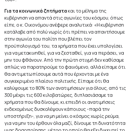
Για τα κοινωνικά ζητήματα
και το μέλημα της
κυβέρνηση να απαντά στις αγωνίες του κόσμου, όπως
είπε, ο κ. Οικονόμου ανέφερε αναλυτικά: «Η κυβέρνηση
κατάλαβε από πολύ νωρίς ότι πρέπει να απαντήσουμε
στην αγωνία του πολίτη που βλέπει τον
προϋπολογισμό του, τα χρήματα που έχει υπολογίσει
για να μετακινηθεί, για να ζεσταθεί, για να περάσει, να
μην του φθάνουν. Από την πρώτη στιγμή δεν καθίσαμε
απλώς να παρατηρούμε το φαινόμενο, αλλά είπαμε ότι
θα αντιμετωπίσουμε αυτά που έρχονται με ένα
συγκεκριμένο πλαίσιο πολιτικής. Είπαμε ότι θα
καλύψουμε το 80% των ανατιμήσεων για όλους, από τις
300 μέχρι τις 600 κιλοβατώρες, διπλασιάσαμε τα
χρήματα που θα δίνουμε, κι επειδή οι ανατιμήσεις
ενδεχομένως δυσκολέψουν κάποιους -παρά την
υποστήριξη-, για να μη μείνει ο κόσμος χωρίς ρεύμα,
για να μην του έρθουν όλα μαζί, δίνουμε τη δυνατότητα
μιας δοσοποίησης, μέτρο το οποίο θα εξειδικευτεί το