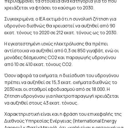
περιλαμβάνει τα στοιχεία ανά κατηγορία για το που
χρειάζεται να φτάσει το καύσιμο το 2030.
Συγκεκριμένα, ο ΙΕΑ εκτιμά ότι η συνολική ζήτηση για
υδρογόνο διεθνώς θα χρειαστεί να αυξηθεί από 90
εκατ. τόνους το 2020 σε 212 εκατ. τόνους ως το 2030.
Η εγκατεστημένη ισχύς ηλεκτρόλυσης θα πρέπει
αντίστοιχα να αυξηθεί από 0,3 σε 850 γιγαβάτ, ενώ οι
μονάδες δέσμευσης CO2 και παραγωγής υδρογόνου
από 10 σε 410 εκατ. τόνους CO2.
Όσον αφορά τα οχήματα, η διείσδυση του υδρογόνου
πρέπει να αυξηθεί σε 15,3 εκατ. οχήματα διεθνώς το
2030 και οι σταθμοί εφοδιασμού από σε 18.000. Η
ζήτηση υδρογόνου για ηλεκτροπαραγωγή χρειάζεται
να αυξηθεί στους 43 εκατ. τόνους.
Χαρακτηριστική είναι και η φράση του επικεφαλής της
Διεθνούς Υπηρεσίας Ενέργειας (International Energy
Agency) κ.Φατίχ Μπιρόλ, ότι «καλή είναι η ρητορική για