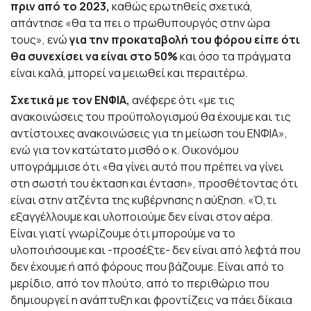
πριν από το 2023,
καθώς ερωτηθείς σχετικά,
απάντησε «θα τα πει ο πρωθυπουργός στην ώρα
τους», ενώ
για την προκαταβολή του φόρου είπε ότι
θα συνεχίσει να είναι στο 50%
και όσο τα πράγματα
είναι καλά, μπορεί να μειωθεί και περαιτέρω.
Σχετικά με τον ΕΝΦΙΑ,
ανέφερε ότι «με τις
ανακοινώσεις του προϋπολογισμού θα έχουμε και τις
αντίστοιχες ανακοινώσεις για τη μείωση του ΕΝΦΙΑ»,
ενώ για τον κατώτατο μισθό ο κ. Οικονόμου
υπογράμμισε ότι «θα γίνει αυτό που πρέπει να γίνει
στη σωστή του έκταση και ένταση», προσθέτοντας ότι
είναι στην ατζέντα της κυβέρνησης η αύξηση. «Ό,τι
εξαγγέλλουμε και υλοποιούμε δεν είναι στον αέρα.
Είναι γιατί γνωρίζουμε ότι μπορούμε να το
υλοποιήσουμε και -προσέξτε- δεν είναι από λεφτά που
δεν έχουμε ή από φόρους που βάζουμε. Είναι από το
μερίδιο, από τον πλούτο, από το περιθώριο που
δημιουργεί η ανάπτυξη και φροντίζεις να πάει δίκαια