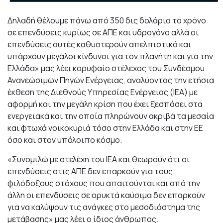
Δηλαδή θέλουμε πάνω από 350 δις δολάρια το χρόνο
σε επενδύσεις κυρίως σε ΑΠΕ και υδρογόνο αλλά οι
επενδύσεις αυτές καθυστερούν απελπιστικά και
υπάρχουν μεγάλοι κίνδυνοι για τον πλανήτη και για την
Ελλάδα» μας λέει κορυφαίο στέλεχος του Συνδέσμου
Ανανεώσιμων Πηγών Ενέργειας, αναλύοντας την ετήσια
έκθεση της Διεθνούς Υπηρεσίας Ενέργειας (ΙΕΑ) με
αφορμή και την μεγάλη κρίση που έχει ξεσπάσει στα
ενεργειακά και την οποία πληρώνουν ακριβά τα μεσαία
και φτωχά νοικοκυριά τόσο στην Ελλάδα και στην ΕΕ
όσο και στον υπόλοιπο κόσμο.
«Συνομιλώ με στελέχη του ΙΕΑ και θεωρούν ότι οι
επενδύσεις στις ΑΠΕ δεν επαρκούν για τους
φιλόδοξους στόχους που απαιτούνται και από την
άλλη οι επενδύσεις σε ορυκτά καύσιμα δεν επαρκούν
για να καλύψουν τις ανάγκες στο μεσοδιάστημα της
μετάβασης» μας λέει ο ίδιος άνθρωπος.