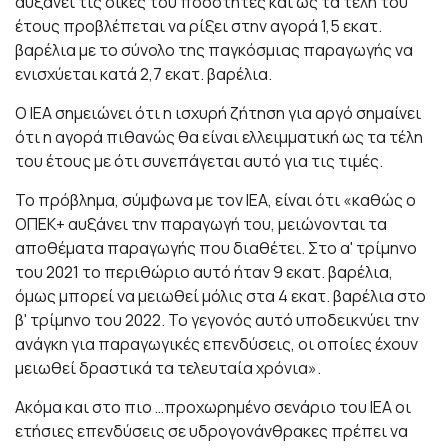
αυξάνει τις δικές του ποσότητες και ως τα τέλη του
έτους προβλέπεται να ρίξει στην αγορά 1,5 εκατ.
βαρέλια με το σύνολο της παγκόσμιας παραγωγής να
ενισχύεται κατά 2,7 εκατ. βαρέλια.
Ο ΙΕΑ σημειώνει ότι η ισχυρή ζήτηση για αργό σημαίνει
ότι η αγορά πιθανώς θα είναι ελλειμματική ως τα τέλη
του έτους με ότι συνεπάγεται αυτό για τις τιμές.
Το πρόβλημα, σύμφωνα με τον ΙΕΑ, είναι ότι «καθώς ο
ΟΠΕΚ+ αυξάνει την παραγωγή του, μειώνονται τα
αποθέματα παραγωγής που διαθέτει. Στο α' τρίμηνο
του 2021 το περιθώριο αυτό ήταν 9 εκατ. βαρέλια,
όμως μπορεί να μειωθεί μόλις στα 4 εκατ. βαρέλια στο
β' τρίμηνο του 2022. Το γεγονός αυτό υποδεικνύει την
ανάγκη για παραγωγικές επενδύσεις, οι οποίες έχουν
μειωθεί δραστικά τα τελευταία χρόνια».
Ακόμα και στο πιο …προχωρημένο σενάριο του ΙΕΑ οι
ετήσιες επενδύσεις σε υδρογονάνθρακες πρέπει να