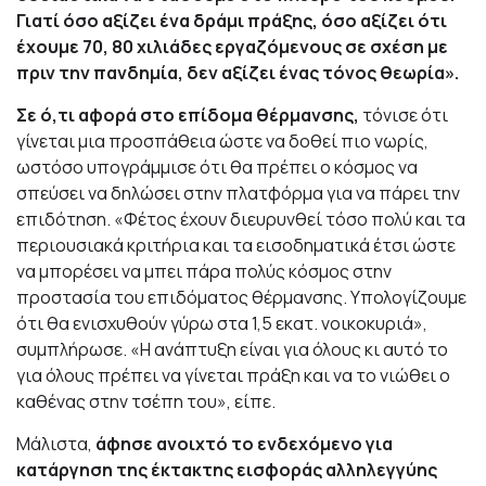
Γιατί όσο αξίζει ένα δράμι πράξης, όσο αξίζει ότι
έχουμε 70, 80 χιλιάδες εργαζόμενους σε σχέση με
πριν την πανδημία, δεν αξίζει ένας τόνος θεωρία».
Σε ό,τι αφορά στο επίδομα θέρμανσης,
τόνισε ότι
γίνεται μια προσπάθεια ώστε να δοθεί πιο νωρίς,
ωστόσο υπογράμμισε ότι θα πρέπει ο κόσμος να
σπεύσει να δηλώσει στην πλατφόρμα για να πάρει την
επιδότηση. «Φέτος έχουν διευρυνθεί τόσο πολύ και τα
περιουσιακά κριτήρια και τα εισοδηματικά έτσι ώστε
να μπορέσει να μπει πάρα πολύς κόσμος στην
προστασία του επιδόματος θέρμανσης. Υπολογίζουμε
ότι θα ενισχυθούν γύρω στα 1,5 εκατ. νοικοκυριά»,
συμπλήρωσε. «Η ανάπτυξη είναι για όλους κι αυτό το
για όλους πρέπει να γίνεται πράξη και να το νιώθει ο
καθένας στην τσέπη του», είπε.
Μάλιστα,
άφησε ανοιχτό το ενδεχόμενο για
κατάργηση της έκτακτης εισφοράς αλληλεγγύης