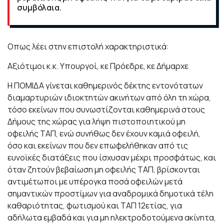
συμβόλαια.
Οπως λέει στην επιστολή χαρακτηριστικά:
Αξιότιμοι κ.κ. Υπουργοί, κε Πρόεδρε, κε Δήμαρχε
Η ΠΟΜΙΔΑ γίνεται καθημερινός δέκτης εντονότατων
διαμαρτυριών ιδιοκτητών ακινήτων από όλη τη χώρα,
τόσο εκείνων που συνωστίζονται καθημερινά στους
Δήμους της χώρας για λήψη πιστοποιητικού μη
οφειλής ΤΑΠ, ενώ συνήθως δεν έχουν καμιά οφειλή,
όσο και εκείνων που δεν επωφελήθηκαν από τις
ευνοϊκές διατάξεις που ίσχυσαν μέχρι προσφάτως, και
όταν ζητούν βεβαίωση μη οφειλής ΤΑΠ, βρίσκονται
αντιμέτωποι με υπέρογκα ποσά οφειλών μετά
σημαντικών προστίμων για αναδρομικά δημοτικά τέλη
καθαριότητας, φωτισμού και ΤΑΠ 12ετίας, για
αδήλωτα εμβαδά και για μη ηλεκτροδοτούμενα ακίνητα,