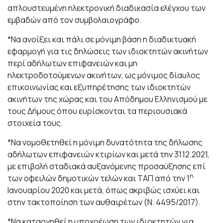
απλουστευμένη ηλεκτρονική διαδικασία ελέγχου των
εμβαδών από τον συμβολαιογράφο.
*Να ανοίξει και πάλι σε μόνιμη βάση η διαδικτυακή
εφαρμογή για τις δηλώσεις των ιδιοκτητών ακινήτων
περί αδήλωτων επιφανειών και μη
ηλεκτροδοτούμενων ακινήτων, ως μόνιμος δίαυλος
επικοινωνίας και εξυπηρέτησης των ιδιοκτητών
ακινήτων της χώρας και του Απόδημου Ελληνισμού με
τους Δήμους όπου ευρίσκονται τα περιουσιακά
στοιχεία τους.
*Να νομοθετηθεί η μόνιμη δυνατότητα της δήλωσης
αδήλωτων επιφανειών κτιρίων και μετά την 31.12.2021,
με επιβολή σταδιακά αυξανόμενης προσαύξησης επί
η
των οφειλών δημοτικών τελών και ΤΑΠ από την 1
Ιανουαρίου 2020 και μετά, όπως ακριβώς ισχύει και
στην τακτοποίηση των αυθαιρέτων (Ν. 4495/2017).
*Να καταργηθεί η υποχρέωση των ιδιοκτητών για