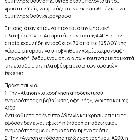
συμπληρωθούν απευθείας στον υπολογιστή του
χρήστη, χωρίς να χρειάζεται να εκτυπωθούν και να
συμπληρωθούν χειρόγραφα.
Επίσης, όταν επισυνάπτονται στην ψηφιακή
πλατφόρμα «Τα Αιτήματά μου» του myAADE, στην
οποία έχουν ήδη ενταχθεί οι 70 από τις 103 ΔΟΥ της
χώρας, μπορούν να υποβληθούν χωρίς χειρόγραφη
υπογραφή, δεδομένου ότι ο αιτών ταυτοποιείται κατά
την είσοδο στην πλατφόρμα μέσω των κωδικών
taxisnet.
Πρόκειται για:
1. Την «Αίτηση για χορήγηση αποδεικτικού
ενημερότητας ή βεβαίωσης οφειλής», γνωστή και ως
Α100.
Αντικαθιστά το έντυπο Α9 taxis και χρησιμοποιείται,
εφόσον δεν είναι εφικτή η έκδοση αποδεικτικού
ενημερότητας με αυτοματοποιημένο τρόπο.
2. Την «Αίτηση απόδοσης τελών χαρτοσήμου, Α200, η