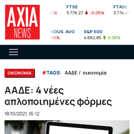
FTSEA
FTSE
FTASE
899,47
-0,04%
3.776,27
-0,05%
3.774,48
-
DOW JONES INDUS. AVG
S&P 500
NAS
35.911,81
-0,56%
4.662,85
0,08%
14.89
#
TAGS:
ΑΑΔΕ
οικονομία
ΟΙΚΟΝΟΜΙΑ
ΑΑΔΕ: 4 νέες
απλοποιημένες φόρμες
18/10/2021, 16:12