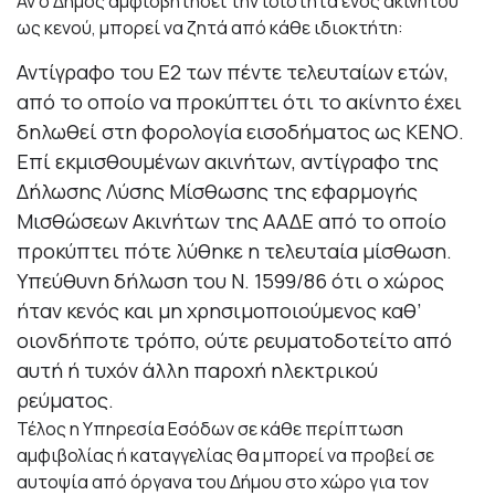
Αν ο Δήμος αμφισβητήσει την ιδιότητα ενός ακινήτου
ως κενού, μπορεί να ζητά από κάθε ιδιοκτήτη:
Αντίγραφο του Ε2 των πέντε τελευταίων ετών,
από το οποίο να προκύπτει ότι το ακίνητο έχει
δηλωθεί στη φορολογία εισοδήματος ως ΚΕΝΟ.
Επί εκμισθουμένων ακινήτων, αντίγραφο της
Δήλωσης Λύσης Μίσθωσης της εφαρμογής
Μισθώσεων Ακινήτων της ΑΑΔΕ από το οποίο
προκύπτει πότε λύθηκε η τελευταία μίσθωση.
Υπεύθυνη δήλωση του Ν. 1599/86 ότι ο χώρος
ήταν κενός και μη χρησιμοποιούμενος καθ’
οιονδήποτε τρόπο, ούτε ρευματοδοτείτο από
αυτή ή τυχόν άλλη παροχή ηλεκτρικού
ρεύματος.
Τέλος η Υπηρεσία Εσόδων σε κάθε περίπτωση
αμφιβολίας ή καταγγελίας θα μπορεί να προβεί σε
αυτοψία από όργανα του Δήμου στο χώρο για τον