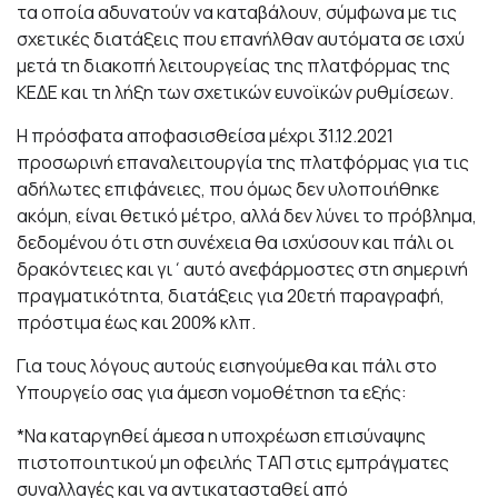
τα οποία αδυνατούν να καταβάλουν, σύμφωνα με τις
σχετικές διατάξεις που επανήλθαν αυτόματα σε ισχύ
μετά τη διακοπή λειτουργείας της πλατφόρμας της
ΚΕΔΕ και τη λήξη των σχετικών ευνοϊκών ρυθμίσεων.
Η πρόσφατα αποφασισθείσα μέχρι 31.12.2021
προσωρινή επαναλειτουργία της πλατφόρμας για τις
αδήλωτες επιφάνειες, που όμως δεν υλοποιήθηκε
ακόμη, είναι θετικό μέτρο, αλλά δεν λύνει το πρόβλημα,
δεδομένου ότι στη συνέχεια θα ισχύσουν και πάλι οι
δρακόντειες και γι΄αυτό ανεφάρμοστες στη σημερινή
πραγματικότητα, διατάξεις για 20ετή παραγραφή,
πρόστιμα έως και 200% κλπ.
Για τους λόγους αυτούς εισηγούμεθα και πάλι στο
Υπουργείο σας για άμεση νομοθέτηση τα εξής:
*Να καταργηθεί άμεσα η υποχρέωση επισύναψης
πιστοποιητικού μη οφειλής ΤΑΠ στις εμπράγματες
συναλλαγές και να αντικατασταθεί από