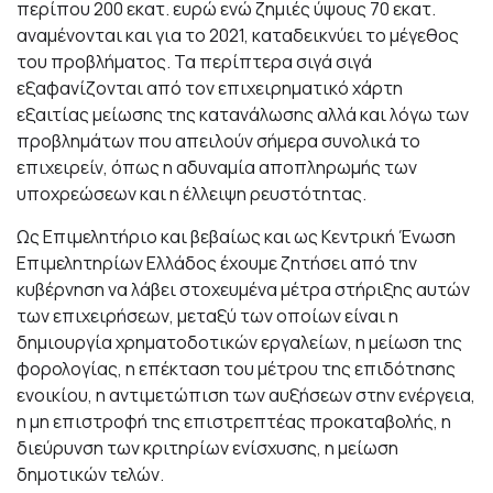
περίπου 200 εκατ. ευρώ ενώ ζημιές ύψους 70 εκατ.
αναμένονται και για το 2021, καταδεικνύει το μέγεθος
του προβλήματος. Τα περίπτερα σιγά σιγά
εξαφανίζονται από τον επιχειρηματικό χάρτη
εξαιτίας μείωσης της κατανάλωσης αλλά και λόγω των
προβλημάτων που απειλούν σήμερα συνολικά το
επιχειρείν, όπως η αδυναμία αποπληρωμής των
υποχρεώσεων και η έλλειψη ρευστότητας.
Ως Επιμελητήριο και βεβαίως και ως Κεντρική Ένωση
Επιμελητηρίων Ελλάδος έχουμε ζητήσει από την
κυβέρνηση να λάβει στοχευμένα μέτρα στήριξης αυτών
των επιχειρήσεων, μεταξύ των οποίων είναι η
δημιουργία χρηματοδοτικών εργαλείων, η μείωση της
φορολογίας, η επέκταση του μέτρου της επιδότησης
ενοικίου, η αντιμετώπιση των αυξήσεων στην ενέργεια,
η μη επιστροφή της επιστρεπτέας προκαταβολής, η
διεύρυνση των κριτηρίων ενίσχυσης, η μείωση
δημοτικών τελών.