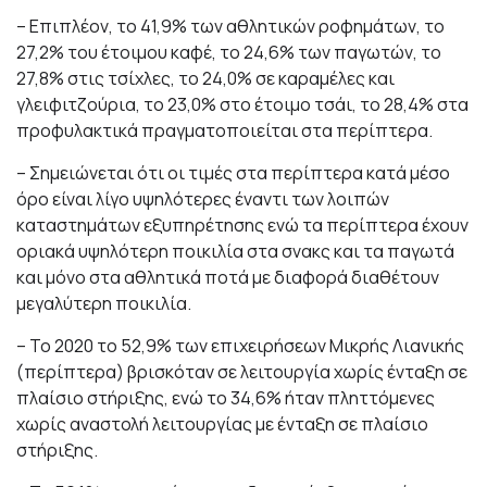
– Επιπλέον, το 41,9% των αθλητικών ροφημάτων, το
27,2% του έτοιμου καφέ, το 24,6% των παγωτών, το
27,8% στις τσίχλες, το 24,0% σε καραμέλες και
γλειφιτζούρια, το 23,0% στο έτοιμο τσάι, το 28,4% στα
προφυλακτικά πραγματοποιείται στα περίπτερα.
– Σημειώνεται ότι οι τιμές στα περίπτερα κατά μέσο
όρο είναι λίγο υψηλότερες έναντι των λοιπών
καταστημάτων εξυπηρέτησης ενώ τα περίπτερα έχουν
οριακά υψηλότερη ποικιλία στα σνακς και τα παγωτά
και μόνο στα αθλητικά ποτά με διαφορά διαθέτουν
μεγαλύτερη ποικιλία.
– Το 2020 το 52,9% των επιχειρήσεων Μικρής Λιανικής
(περίπτερα) βρισκόταν σε λειτουργία χωρίς ένταξη σε
πλαίσιο στήριξης, ενώ το 34,6% ήταν πληττόμενες
χωρίς αναστολή λειτουργίας με ένταξη σε πλαίσιο
στήριξης.