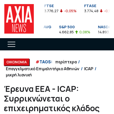
FTSEA
FTSE
FTASE
899,47
-0,04%
3.776,27
-0,05%
3.774,48
-0,10%
DOW JONES INDUS. AVG
S&P 500
NASDAQ C
35.911,81
-0,56%
4.662,85
0,08%
14.893,75
#
TAGS:
περίπτερα
ΟΙΚΟΝΟΜΙΑ
Επαγγελματικό Επιμελητήριο Αθηνών
ICAP
μικρή λιανική
Έρευνα ΕΕΑ - ICAP:
Συρρικνώνεται ο
επιχειρηματικός κλάδος