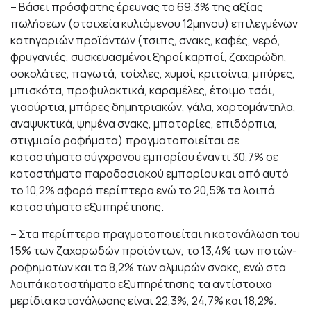
– Βάσει πρόσφατης έρευνας το 69,3% της αξίας
πωλήσεων (στοιχεία κυλιόμενου 12μηνου) επιλεγμένων
κατηγοριών προϊόντων (τσιπς, σνακς, καφές, νερό,
φρυγανιές, συσκευασμένοι ξηροί καρποί, ζαχαρώδη,
σοκολάτες, παγωτά, τσίχλες, χυμοί, κριτσίνια, μπύρες,
μπισκότα, προφυλακτικά, καραμέλες, έτοιμο τσάι,
γιαούρτια, μπάρες δημητριακών, γάλα, χαρτομάντηλα,
αναψυκτικά, ψημένα σνακς, μπαταρίες, επιδόρπια,
στιγμιαία ροφήματα) πραγματοποιείται σε
καταστήματα σύγχρονου εμπορίου έναντι 30,7% σε
καταστήματα παραδοσιακού εμπορίου και από αυτό
το 10,2% αφορά περίπτερα ενώ το 20,5% τα λοιπά
καταστήματα εξυπηρέτησης.
– Στα περίπτερα πραγματοποιείται η κατανάλωση του
15% των ζαχαρωδών προϊόντων, το 13,4% των ποτών-
ροφηματων και το 8,2% των αλμυρών σνακς, ενώ στα
λοιπά καταστήματα εξυπηρέτησης τα αντίστοιχα
μερίδια κατανάλωσης είναι 22,3%, 24,7% και 18,2%.