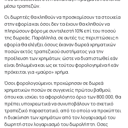
μέσω τραπεζών.
Οι δωρητές θα κληθούν να προσκομίσουν τα στοιχεία
στην εφορία και όσοι δεν τα έχουν θα κληθούν να
πληρώσουν φόρο με συντελεστή 10% επί του ποσού
της δωρεάς. Παράλληλα, σε αυτές τις περιπτώσεις η
εφορία θα ελέγξει όσους έκαναν δωρεά χρηματικών
ποσών εκτός τραπεζικού συστήματος για την
προέλευση των χρημάτων, ώστε να διαπιστωθεί εάν
είναι δηλωμένα και ως εκ τούτου φορολογημένα ή εάν
πρόκειται για «μαύρο» χρήμα.
Όσοι φορολογούμενοι προχώρησαν σε δωρεά
χρηματικών ποσών σε συγγενείς πρώτου βαθμού,
όπου και ισχύει το αφορολόγητο όριο των 800.000, θα
πρέπει υποχρεωτικά να συνυποβάλουν το σχετικό
τραπεζικό παραστατικό, από το οποίο να προκύπτει
η διακίνηση των χρημάτων από τον λογαριασμό του
δωρητή στον λογαριασμό του δωρολήπτη. Οσες