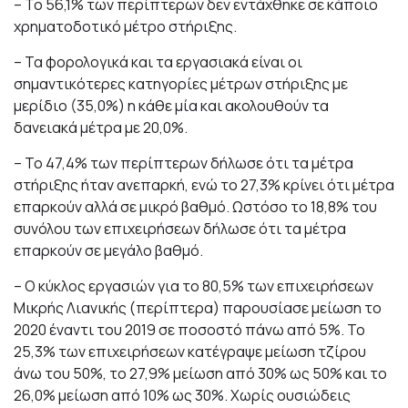
– Το 56,1% των περίπτερων δεν εντάχθηκε σε κάποιο
χρηματοδοτικό μέτρο στήριξης.
– Τα φορολογικά και τα εργασιακά είναι οι
σημαντικότερες κατηγορίες μέτρων στήριξης με
μερίδιο (35,0%) η κάθε μία και ακολουθούν τα
δανειακά μέτρα με 20,0%.
– Το 47,4% των περίπτερων δήλωσε ότι τα μέτρα
στήριξης ήταν ανεπαρκή, ενώ το 27,3% κρίνει ότι μέτρα
επαρκούν αλλά σε μικρό βαθμό. Ωστόσο το 18,8% του
συνόλου των επιχειρήσεων δήλωσε ότι τα μέτρα
επαρκούν σε μεγάλο βαθμό.
– Ο κύκλος εργασιών για το 80,5% των επιχειρήσεων
Μικρής Λιανικής (περίπτερα) παρουσίασε μείωση το
2020 έναντι του 2019 σε ποσοστό πάνω από 5%. Το
25,3% των επιχειρήσεων κατέγραψε μείωση τζίρου
άνω του 50%, το 27,9% μείωση από 30% ως 50% και το
26,0% μείωση από 10% ως 30%. Χωρίς ουσιώδεις