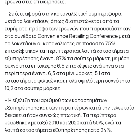
έρευνα στις επιχειρήσεις.
– Σε ό,τι αφορά στην καταναλωτική συμπεριφορά,
μετά το λοκντάουν, όπως διαπιστώνεται από τα
ευρήματα πρόσφατων ερευνών που παρουσιάστηκαν
στο συνέδριο Convenience Retailing Conference μετά
το λοκντάουν οι καταναλωτές σε ποσοστό 75%
επισκέφτηκαν τα περίπτερα και λοιπά καταστήματα
εξυπηρέτησης έναντι 87% τα σούπερ μάρκετ, με μέση
συχνότητα επίσκεψης 6,5 επισκέψεις ανά μήνα στα
περίπτερα έναντι 6,3 στα μίνι μάρκετ, 5,1 στα
καταστήματα ψιλικών και πολύ υψηλότερη συχνότητα
10,2 στα σούπερ μάρκετ.
– Η εξέλιξη του αριθμού των καταστημάτων
εξυπηρέτησης και των περιπτέρων κατά την τελευταία
δεκαετία ήταν συνεχώς πτωτική. Τα περίπτερα
μειώθηκαν μεταξύ 2010 και 2020 κατά 50%, ενώ τα
λοιπά καταστήματα εξυπηρέτησης κατά 24%.