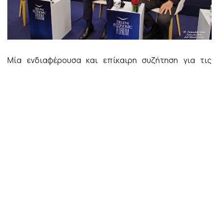
Μία ενδιαφέρουσα και επίκαιρη συζήτηση για τις
πρόσφατες γεωπολιτικές και διεθνείς οικονομικές
εξελίξεις, με τίτλο «Ευρώπη – το παρόν και το μέλλον»
και τη συμμετοχή του καθηγητή Διεθνούς Δικαίου και
Εξωτερικής Πολιτικής στο Πάντειο Πανεπιστήμιο, κ.
Άγγελου Συρίγου και του διευθυντή του Ινστιτούτου
Διεθνών Υποθέσεων (IGA) και καθηγητή του
Αμερικανικού Κολλεγίου Ελλάδος, κ. Κωνσταντίνου Φίλη,
διοργάνωσε στο Delphi Economic Forum ο Όμιλος
AKTOR, υπό τον συντονισμό της δημοσιογράφου
κυρίας Χριστίνας Βίδου.
Στη συζήτηση τέθηκαν επί τάπητος επίκαιρα θέματα,
όπως η πολιτική στροφή των ΗΠΑ στις διεθνείς