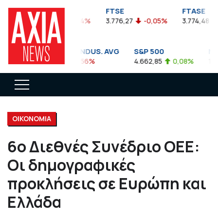
FTSEA
FTSE
FTASE
899,47
-0,04%
3.776,27
-0,05%
3.774,48
-
DOW JONES INDUS. AVG
S&P 500
NAS
35.911,81
-0,56%
4.662,85
0,08%
14.89
ΟΙΚΟΝΟΜΙΑ
6o Διεθνές Συνέδριο ΟΕΕ:
Οι δημογραφικές
προκλήσεις σε Ευρώπη και
Ελλάδα