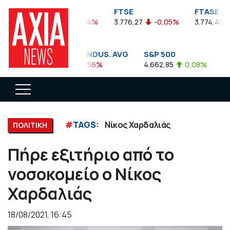
FTSEA
FTSE
FTASE
899,47
-0,04%
3.776,27
-0,05%
3.774,48
DOW JONES INDUS. AVG
S&P 500
NA
35.911,81
-0,56%
4.662,85
0,08%
14.
#
TAGS:
Νίκος Χαρδαλιάς
ΠΟΛΙΤΙΚΗ
Πήρε εξιτήριο από το
νοσοκομείο ο Νίκος
Χαρδαλιάς
18/08/2021, 16:45