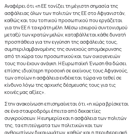
Αναφέρει ότι «η ΕΕ τονίζει τη μέγιστη σημασία της
ασφάλειας όλων των πολιτών της ΕΕ στο Αφγανιστάν,
καθώς και του τοπικού προσωπικού που εργάζεται
για την ΕΕ ή τα κράτη μέλη. Μέσω ισχυρού συντονισμού
μεταξύ των κρατών μελών, καταβάλλεται κάθε δυνατή
προσπάθεια για την εγγύηση της ασφάλειάς τους,
συμπεριλαμβανομένης της συνεχούς απομάκρυνσης
από τη χώρα του προσωπικού και των οικογενειών
τους που έχουν ανάγκη. Η Ευρωπαϊκή Ένωση θα δώσει
επίσης ιδιαίτερη προσοχή σε εκείνους τους Αφγανούς,
των οποίων η ασφάλεια ενδέχεται τώρα να τεθεί σε
κίνδυνο λόγω της αρχικής δέσμευσής τους για τις
κοινές μας αξίες».
Στην ανακοίνωση επισημαίνεται ότι «η χώρα βρίσκεται
σε ένα σταυροδρόμι έπειτα από δεκαετίες
συγκρούσεων. Η ευημερία και η ασφάλεια των πολιτών
της, τα επιτεύγματα των πολιτικών και των
ανθρωπίνων δικαιωμάτων, καθώς και η περιφερειακή